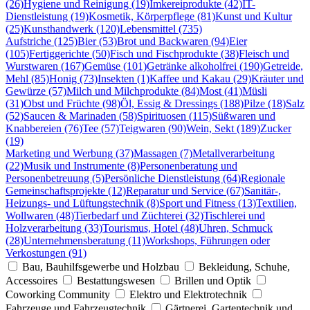
(26)
Hygiene und Reinigung (19)
Imkereiprodukte (42)
IT-
Dienstleistung (19)
Kosmetik, Körperpflege (81)
Kunst und Kultur
(25)
Kunsthandwerk (120)
Lebensmittel (735)
Aufstriche (125)
Bier (53)
Brot und Backwaren (94)
Eier
(105)
Fertiggerichte (50)
Fisch und Fischprodukte (38)
Fleisch und
Wurstwaren (167)
Gemüse (101)
Getränke alkoholfrei (190)
Getreide,
Mehl (85)
Honig (73)
Insekten (1)
Kaffee und Kakau (29)
Kräuter und
Gewürze (57)
Milch und Milchprodukte (84)
Most (41)
Müsli
(31)
Obst und Früchte (98)
Öl, Essig & Dressings (188)
Pilze (18)
Salz
(52)
Saucen & Marinaden (58)
Spirituosen (115)
Süßwaren und
Knabbereien (76)
Tee (57)
Teigwaren (90)
Wein, Sekt (189)
Zucker
(19)
Marketing und Werbung (37)
Massagen (7)
Metallverarbeitung
(22)
Musik und Instrumente (8)
Personenberatung und
Personenbetreuung (5)
Persönliche Dienstleistung (64)
Regionale
Gemeinschaftsprojekte (12)
Reparatur und Service (67)
Sanitär-,
Heizungs- und Lüftungstechnik (8)
Sport und Fitness (13)
Textilien,
Wollwaren (48)
Tierbedarf und Züchterei (32)
Tischlerei und
Holzverarbeitung (33)
Tourismus, Hotel (48)
Uhren, Schmuck
(28)
Unternehmensberatung (11)
Workshops, Führungen oder
Verkostungen (91)
Bau, Bauhilfsgewerbe und Holzbau
Bekleidung, Schuhe,
Accessoires
Bestattungswesen
Brillen und Optik
Coworking Community
Elektro und Elektrotechnik
Fahrzeuge und Fahrzeugtechnik
Gärtnerei, Gartentechnik und