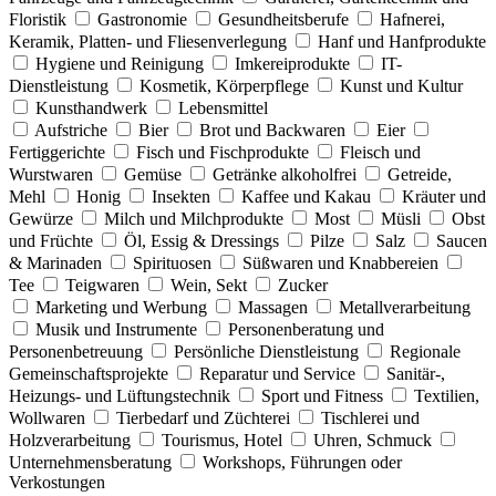
Floristik
Gastronomie
Gesundheitsberufe
Hafnerei,
Keramik, Platten- und Fliesenverlegung
Hanf und Hanfprodukte
Hygiene und Reinigung
Imkereiprodukte
IT-
Dienstleistung
Kosmetik, Körperpflege
Kunst und Kultur
Kunsthandwerk
Lebensmittel
Aufstriche
Bier
Brot und Backwaren
Eier
Fertiggerichte
Fisch und Fischprodukte
Fleisch und
Wurstwaren
Gemüse
Getränke alkoholfrei
Getreide,
Mehl
Honig
Insekten
Kaffee und Kakau
Kräuter und
Gewürze
Milch und Milchprodukte
Most
Müsli
Obst
und Früchte
Öl, Essig & Dressings
Pilze
Salz
Saucen
& Marinaden
Spirituosen
Süßwaren und Knabbereien
Tee
Teigwaren
Wein, Sekt
Zucker
Marketing und Werbung
Massagen
Metallverarbeitung
Musik und Instrumente
Personenberatung und
Personenbetreuung
Persönliche Dienstleistung
Regionale
Gemeinschaftsprojekte
Reparatur und Service
Sanitär-,
Heizungs- und Lüftungstechnik
Sport und Fitness
Textilien,
Wollwaren
Tierbedarf und Züchterei
Tischlerei und
Holzverarbeitung
Tourismus, Hotel
Uhren, Schmuck
Unternehmensberatung
Workshops, Führungen oder
Verkostungen