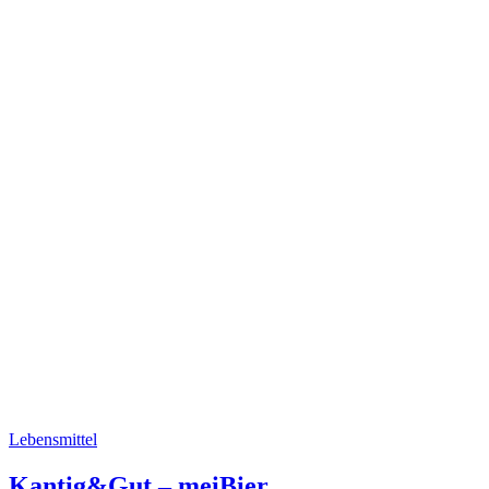
Lebensmittel
Kantig&Gut – meiBier