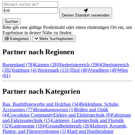
Deinen Standort verwenden
Suchen
Bitte gib eine gültige Postleitzahl oder einen eindeutigen Ort ein, um
Ergebnisse in deiner Nähe zu finden.
Kategorien
Mehr Suchoptionen
Partner nach Regionen
Burgenland (78)
Kärnten (28)
Niederösterreich (296)
Oberösterreich
(392)
Salzburg (41)
Steiermark (131)
Tirol (40)
Vorarlberg (49)
Wien
(61)
Partner nach Kategorien
Bau, Bauhilfsgewerbe und Holzbau (34)
Bekleidung, Schuhe,
Accessoires (77)
Bestattungswesen (1)
Brillen und Optik
(4)
Coworking Community
Elektro und Elektrotechnik (8)
Fahrzeuge
und Fahrzeugtechnik (15)
Gärtnerei, Gartentechnik und Floristik
(32)
Gastronomie (104)
Gesundheitsberufe (26)
Hafnerei, Keramik,
Platten- und Fliesenverlegung (11)
Hanf und Hanfprodukte