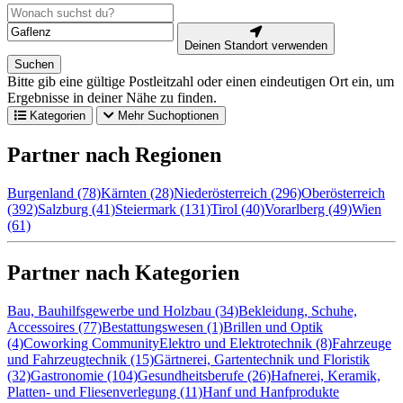
Deinen Standort verwenden
Suchen
Bitte gib eine gültige Postleitzahl oder einen eindeutigen Ort ein, um
Ergebnisse in deiner Nähe zu finden.
Kategorien
Mehr Suchoptionen
Partner nach Regionen
Burgenland (78)
Kärnten (28)
Niederösterreich (296)
Oberösterreich
(392)
Salzburg (41)
Steiermark (131)
Tirol (40)
Vorarlberg (49)
Wien
(61)
Partner nach Kategorien
Bau, Bauhilfsgewerbe und Holzbau (34)
Bekleidung, Schuhe,
Accessoires (77)
Bestattungswesen (1)
Brillen und Optik
(4)
Coworking Community
Elektro und Elektrotechnik (8)
Fahrzeuge
und Fahrzeugtechnik (15)
Gärtnerei, Gartentechnik und Floristik
(32)
Gastronomie (104)
Gesundheitsberufe (26)
Hafnerei, Keramik,
Platten- und Fliesenverlegung (11)
Hanf und Hanfprodukte