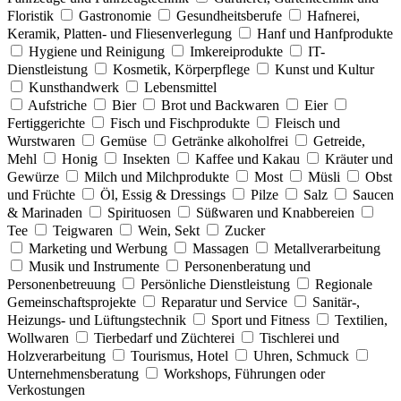
Floristik
Gastronomie
Gesundheitsberufe
Hafnerei,
Keramik, Platten- und Fliesenverlegung
Hanf und Hanfprodukte
Hygiene und Reinigung
Imkereiprodukte
IT-
Dienstleistung
Kosmetik, Körperpflege
Kunst und Kultur
Kunsthandwerk
Lebensmittel
Aufstriche
Bier
Brot und Backwaren
Eier
Fertiggerichte
Fisch und Fischprodukte
Fleisch und
Wurstwaren
Gemüse
Getränke alkoholfrei
Getreide,
Mehl
Honig
Insekten
Kaffee und Kakau
Kräuter und
Gewürze
Milch und Milchprodukte
Most
Müsli
Obst
und Früchte
Öl, Essig & Dressings
Pilze
Salz
Saucen
& Marinaden
Spirituosen
Süßwaren und Knabbereien
Tee
Teigwaren
Wein, Sekt
Zucker
Marketing und Werbung
Massagen
Metallverarbeitung
Musik und Instrumente
Personenberatung und
Personenbetreuung
Persönliche Dienstleistung
Regionale
Gemeinschaftsprojekte
Reparatur und Service
Sanitär-,
Heizungs- und Lüftungstechnik
Sport und Fitness
Textilien,
Wollwaren
Tierbedarf und Züchterei
Tischlerei und
Holzverarbeitung
Tourismus, Hotel
Uhren, Schmuck
Unternehmensberatung
Workshops, Führungen oder
Verkostungen