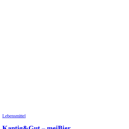
Lebensmittel
Kantig&Gut – meiBier