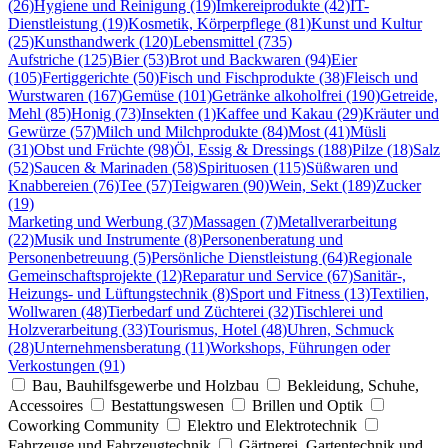
(26)
Hygiene und Reinigung (19)
Imkereiprodukte (42)
IT-
Dienstleistung (19)
Kosmetik, Körperpflege (81)
Kunst und Kultur
(25)
Kunsthandwerk (120)
Lebensmittel (735)
Aufstriche (125)
Bier (53)
Brot und Backwaren (94)
Eier
(105)
Fertiggerichte (50)
Fisch und Fischprodukte (38)
Fleisch und
Wurstwaren (167)
Gemüse (101)
Getränke alkoholfrei (190)
Getreide,
Mehl (85)
Honig (73)
Insekten (1)
Kaffee und Kakau (29)
Kräuter und
Gewürze (57)
Milch und Milchprodukte (84)
Most (41)
Müsli
(31)
Obst und Früchte (98)
Öl, Essig & Dressings (188)
Pilze (18)
Salz
(52)
Saucen & Marinaden (58)
Spirituosen (115)
Süßwaren und
Knabbereien (76)
Tee (57)
Teigwaren (90)
Wein, Sekt (189)
Zucker
(19)
Marketing und Werbung (37)
Massagen (7)
Metallverarbeitung
(22)
Musik und Instrumente (8)
Personenberatung und
Personenbetreuung (5)
Persönliche Dienstleistung (64)
Regionale
Gemeinschaftsprojekte (12)
Reparatur und Service (67)
Sanitär-,
Heizungs- und Lüftungstechnik (8)
Sport und Fitness (13)
Textilien,
Wollwaren (48)
Tierbedarf und Züchterei (32)
Tischlerei und
Holzverarbeitung (33)
Tourismus, Hotel (48)
Uhren, Schmuck
(28)
Unternehmensberatung (11)
Workshops, Führungen oder
Verkostungen (91)
Bau, Bauhilfsgewerbe und Holzbau
Bekleidung, Schuhe,
Accessoires
Bestattungswesen
Brillen und Optik
Coworking Community
Elektro und Elektrotechnik
Fahrzeuge und Fahrzeugtechnik
Gärtnerei, Gartentechnik und