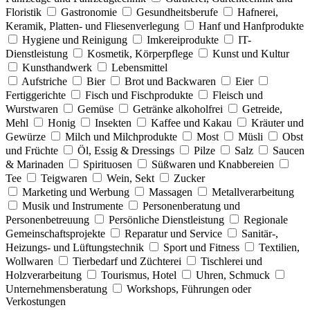
Floristik
Gastronomie
Gesundheitsberufe
Hafnerei,
Keramik, Platten- und Fliesenverlegung
Hanf und Hanfprodukte
Hygiene und Reinigung
Imkereiprodukte
IT-
Dienstleistung
Kosmetik, Körperpflege
Kunst und Kultur
Kunsthandwerk
Lebensmittel
Aufstriche
Bier
Brot und Backwaren
Eier
Fertiggerichte
Fisch und Fischprodukte
Fleisch und
Wurstwaren
Gemüse
Getränke alkoholfrei
Getreide,
Mehl
Honig
Insekten
Kaffee und Kakau
Kräuter und
Gewürze
Milch und Milchprodukte
Most
Müsli
Obst
und Früchte
Öl, Essig & Dressings
Pilze
Salz
Saucen
& Marinaden
Spirituosen
Süßwaren und Knabbereien
Tee
Teigwaren
Wein, Sekt
Zucker
Marketing und Werbung
Massagen
Metallverarbeitung
Musik und Instrumente
Personenberatung und
Personenbetreuung
Persönliche Dienstleistung
Regionale
Gemeinschaftsprojekte
Reparatur und Service
Sanitär-,
Heizungs- und Lüftungstechnik
Sport und Fitness
Textilien,
Wollwaren
Tierbedarf und Züchterei
Tischlerei und
Holzverarbeitung
Tourismus, Hotel
Uhren, Schmuck
Unternehmensberatung
Workshops, Führungen oder
Verkostungen