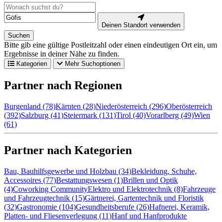
Deinen Standort verwenden
Suchen
Bitte gib eine gültige Postleitzahl oder einen eindeutigen Ort ein, um
Ergebnisse in deiner Nähe zu finden.
Kategorien
Mehr Suchoptionen
Partner nach Regionen
Burgenland (78)
Kärnten (28)
Niederösterreich (296)
Oberösterreich
(392)
Salzburg (41)
Steiermark (131)
Tirol (40)
Vorarlberg (49)
Wien
(61)
Partner nach Kategorien
Bau, Bauhilfsgewerbe und Holzbau (34)
Bekleidung, Schuhe,
Accessoires (77)
Bestattungswesen (1)
Brillen und Optik
(4)
Coworking Community
Elektro und Elektrotechnik (8)
Fahrzeuge
und Fahrzeugtechnik (15)
Gärtnerei, Gartentechnik und Floristik
(32)
Gastronomie (104)
Gesundheitsberufe (26)
Hafnerei, Keramik,
Platten- und Fliesenverlegung (11)
Hanf und Hanfprodukte