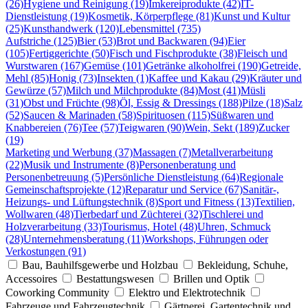
(26)
Hygiene und Reinigung (19)
Imkereiprodukte (42)
IT-
Dienstleistung (19)
Kosmetik, Körperpflege (81)
Kunst und Kultur
(25)
Kunsthandwerk (120)
Lebensmittel (735)
Aufstriche (125)
Bier (53)
Brot und Backwaren (94)
Eier
(105)
Fertiggerichte (50)
Fisch und Fischprodukte (38)
Fleisch und
Wurstwaren (167)
Gemüse (101)
Getränke alkoholfrei (190)
Getreide,
Mehl (85)
Honig (73)
Insekten (1)
Kaffee und Kakau (29)
Kräuter und
Gewürze (57)
Milch und Milchprodukte (84)
Most (41)
Müsli
(31)
Obst und Früchte (98)
Öl, Essig & Dressings (188)
Pilze (18)
Salz
(52)
Saucen & Marinaden (58)
Spirituosen (115)
Süßwaren und
Knabbereien (76)
Tee (57)
Teigwaren (90)
Wein, Sekt (189)
Zucker
(19)
Marketing und Werbung (37)
Massagen (7)
Metallverarbeitung
(22)
Musik und Instrumente (8)
Personenberatung und
Personenbetreuung (5)
Persönliche Dienstleistung (64)
Regionale
Gemeinschaftsprojekte (12)
Reparatur und Service (67)
Sanitär-,
Heizungs- und Lüftungstechnik (8)
Sport und Fitness (13)
Textilien,
Wollwaren (48)
Tierbedarf und Züchterei (32)
Tischlerei und
Holzverarbeitung (33)
Tourismus, Hotel (48)
Uhren, Schmuck
(28)
Unternehmensberatung (11)
Workshops, Führungen oder
Verkostungen (91)
Bau, Bauhilfsgewerbe und Holzbau
Bekleidung, Schuhe,
Accessoires
Bestattungswesen
Brillen und Optik
Coworking Community
Elektro und Elektrotechnik
Fahrzeuge und Fahrzeugtechnik
Gärtnerei, Gartentechnik und