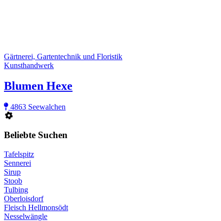
Gärtnerei, Gartentechnik und Floristik
Kunsthandwerk
Blumen Hexe
4863 Seewalchen
Beliebte Suchen
Tafelspitz
Sennerei
Sirup
Stoob
Tulbing
Oberloisdorf
Fleisch Hellmonsödt
Nesselwängle