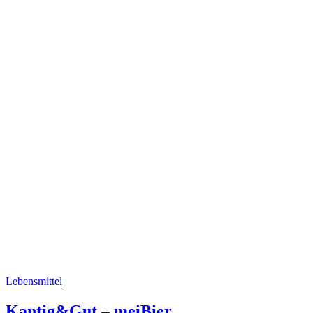
Lebensmittel
Kantig&Gut – meiBier