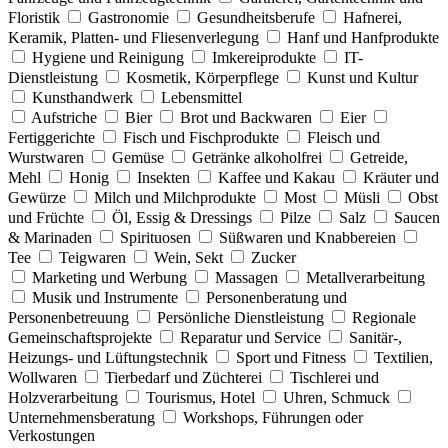
Floristik
Gastronomie
Gesundheitsberufe
Hafnerei,
Keramik, Platten- und Fliesenverlegung
Hanf und Hanfprodukte
Hygiene und Reinigung
Imkereiprodukte
IT-
Dienstleistung
Kosmetik, Körperpflege
Kunst und Kultur
Kunsthandwerk
Lebensmittel
Aufstriche
Bier
Brot und Backwaren
Eier
Fertiggerichte
Fisch und Fischprodukte
Fleisch und
Wurstwaren
Gemüse
Getränke alkoholfrei
Getreide,
Mehl
Honig
Insekten
Kaffee und Kakau
Kräuter und
Gewürze
Milch und Milchprodukte
Most
Müsli
Obst
und Früchte
Öl, Essig & Dressings
Pilze
Salz
Saucen
& Marinaden
Spirituosen
Süßwaren und Knabbereien
Tee
Teigwaren
Wein, Sekt
Zucker
Marketing und Werbung
Massagen
Metallverarbeitung
Musik und Instrumente
Personenberatung und
Personenbetreuung
Persönliche Dienstleistung
Regionale
Gemeinschaftsprojekte
Reparatur und Service
Sanitär-,
Heizungs- und Lüftungstechnik
Sport und Fitness
Textilien,
Wollwaren
Tierbedarf und Züchterei
Tischlerei und
Holzverarbeitung
Tourismus, Hotel
Uhren, Schmuck
Unternehmensberatung
Workshops, Führungen oder
Verkostungen