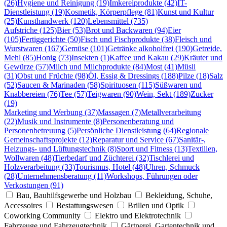
(26)
Hygiene und Reinigung (19)
Imkereiprodukte (42)
IT-
Dienstleistung (19)
Kosmetik, Körperpflege (81)
Kunst und Kultur
(25)
Kunsthandwerk (120)
Lebensmittel (735)
Aufstriche (125)
Bier (53)
Brot und Backwaren (94)
Eier
(105)
Fertiggerichte (50)
Fisch und Fischprodukte (38)
Fleisch und
Wurstwaren (167)
Gemüse (101)
Getränke alkoholfrei (190)
Getreide,
Mehl (85)
Honig (73)
Insekten (1)
Kaffee und Kakau (29)
Kräuter und
Gewürze (57)
Milch und Milchprodukte (84)
Most (41)
Müsli
(31)
Obst und Früchte (98)
Öl, Essig & Dressings (188)
Pilze (18)
Salz
(52)
Saucen & Marinaden (58)
Spirituosen (115)
Süßwaren und
Knabbereien (76)
Tee (57)
Teigwaren (90)
Wein, Sekt (189)
Zucker
(19)
Marketing und Werbung (37)
Massagen (7)
Metallverarbeitung
(22)
Musik und Instrumente (8)
Personenberatung und
Personenbetreuung (5)
Persönliche Dienstleistung (64)
Regionale
Gemeinschaftsprojekte (12)
Reparatur und Service (67)
Sanitär-,
Heizungs- und Lüftungstechnik (8)
Sport und Fitness (13)
Textilien,
Wollwaren (48)
Tierbedarf und Züchterei (32)
Tischlerei und
Holzverarbeitung (33)
Tourismus, Hotel (48)
Uhren, Schmuck
(28)
Unternehmensberatung (11)
Workshops, Führungen oder
Verkostungen (91)
Bau, Bauhilfsgewerbe und Holzbau
Bekleidung, Schuhe,
Accessoires
Bestattungswesen
Brillen und Optik
Coworking Community
Elektro und Elektrotechnik
Fahrzeuge und Fahrzeugtechnik
Gärtnerei, Gartentechnik und