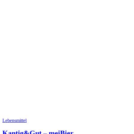
Lebensmittel
Kantig&Gut – meiBier