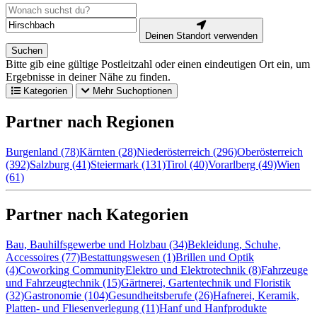
Deinen Standort verwenden
Suchen
Bitte gib eine gültige Postleitzahl oder einen eindeutigen Ort ein, um
Ergebnisse in deiner Nähe zu finden.
Kategorien
Mehr Suchoptionen
Partner nach Regionen
Burgenland (78)
Kärnten (28)
Niederösterreich (296)
Oberösterreich
(392)
Salzburg (41)
Steiermark (131)
Tirol (40)
Vorarlberg (49)
Wien
(61)
Partner nach Kategorien
Bau, Bauhilfsgewerbe und Holzbau (34)
Bekleidung, Schuhe,
Accessoires (77)
Bestattungswesen (1)
Brillen und Optik
(4)
Coworking Community
Elektro und Elektrotechnik (8)
Fahrzeuge
und Fahrzeugtechnik (15)
Gärtnerei, Gartentechnik und Floristik
(32)
Gastronomie (104)
Gesundheitsberufe (26)
Hafnerei, Keramik,
Platten- und Fliesenverlegung (11)
Hanf und Hanfprodukte