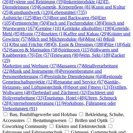
(26)
Hygiene und Reinigung (19)
Imkereiprodukte (42)
IT-
Dienstleistung (19)
Kosmetik, Körperpflege (81)
Kunst und Kultur
(25)
Kunsthandwerk (120)
Lebensmittel (735)
Aufstriche (125)
Bier (53)
Brot und Backwaren (94)
Eier
(105)
Fertiggerichte (50)
Fisch und Fischprodukte (38)
Fleisch und
Wurstwaren (167)
Gemüse (101)
Getränke alkoholfrei (190)
Getreide,
Mehl (85)
Honig (73)
Insekten (1)
Kaffee und Kakau (29)
Kräuter und
Gewürze (57)
Milch und Milchprodukte (84)
Most (41)
Müsli
(31)
Obst und Früchte (98)
Öl, Essig & Dressings (188)
Pilze (18)
Salz
(52)
Saucen & Marinaden (58)
Spirituosen (115)
Süßwaren und
Knabbereien (76)
Tee (57)
Teigwaren (90)
Wein, Sekt (189)
Zucker
(19)
Marketing und Werbung (37)
Massagen (7)
Metallverarbeitung
(22)
Musik und Instrumente (8)
Personenberatung und
Personenbetreuung (5)
Persönliche Dienstleistung (64)
Regionale
Gemeinschaftsprojekte (12)
Reparatur und Service (67)
Sanitär-,
Heizungs- und Lüftungstechnik (8)
Sport und Fitness (13)
Textilien,
Wollwaren (48)
Tierbedarf und Züchterei (32)
Tischlerei und
Holzverarbeitung (33)
Tourismus, Hotel (48)
Uhren, Schmuck
(28)
Unternehmensberatung (11)
Workshops, Führungen oder
Verkostungen (91)
Bau, Bauhilfsgewerbe und Holzbau
Bekleidung, Schuhe,
Accessoires
Bestattungswesen
Brillen und Optik
Coworking Community
Elektro und Elektrotechnik
Fahrzeuge und Fahrzeugtechnik
Gärtnerei, Gartentechnik und