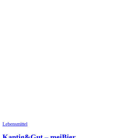
Lebensmittel
Kantig&Gut – meiBier