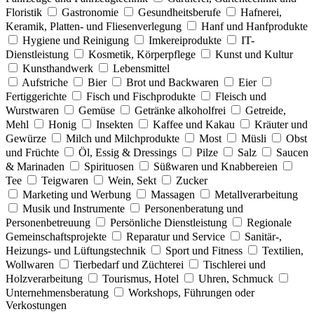
Floristik
Gastronomie
Gesundheitsberufe
Hafnerei,
Keramik, Platten- und Fliesenverlegung
Hanf und Hanfprodukte
Hygiene und Reinigung
Imkereiprodukte
IT-
Dienstleistung
Kosmetik, Körperpflege
Kunst und Kultur
Kunsthandwerk
Lebensmittel
Aufstriche
Bier
Brot und Backwaren
Eier
Fertiggerichte
Fisch und Fischprodukte
Fleisch und
Wurstwaren
Gemüse
Getränke alkoholfrei
Getreide,
Mehl
Honig
Insekten
Kaffee und Kakau
Kräuter und
Gewürze
Milch und Milchprodukte
Most
Müsli
Obst
und Früchte
Öl, Essig & Dressings
Pilze
Salz
Saucen
& Marinaden
Spirituosen
Süßwaren und Knabbereien
Tee
Teigwaren
Wein, Sekt
Zucker
Marketing und Werbung
Massagen
Metallverarbeitung
Musik und Instrumente
Personenberatung und
Personenbetreuung
Persönliche Dienstleistung
Regionale
Gemeinschaftsprojekte
Reparatur und Service
Sanitär-,
Heizungs- und Lüftungstechnik
Sport und Fitness
Textilien,
Wollwaren
Tierbedarf und Züchterei
Tischlerei und
Holzverarbeitung
Tourismus, Hotel
Uhren, Schmuck
Unternehmensberatung
Workshops, Führungen oder
Verkostungen