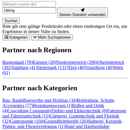
Deinen Standort verwenden
Suchen
Bitte gib eine gültige Postleitzahl oder einen eindeutigen Ort ein, um
Ergebnisse in deiner Nähe zu finden.
Kategorien
Mehr Suchoptionen
Partner nach Regionen
Burgenland (78)
Kärnten (28)
Niederösterreich (296)
Oberösterreich
(392)
Salzburg (41)
Steiermark (131)
Tirol (40)
Vorarlberg (49)
Wien
(61)
Partner nach Kategorien
Bau, Bauhilfsgewerbe und Holzbau (34)
Bekleidung, Schuhe,
Accessoires (77)
Bestattungswesen (1)
Brillen und Optik
(4)
Coworking Community
Elektro und Elektrotechnik (8)
Fahrzeuge
und Fahrzeugtechnik (15)
Gärtnerei, Gartentechnik und Floristik
(32)
Gastronomie (104)
Gesundheitsberufe (26)
Hafnerei, Keramik,
Platten- und Fliesenverlegung (11)
Hanf und Hanfprodukte