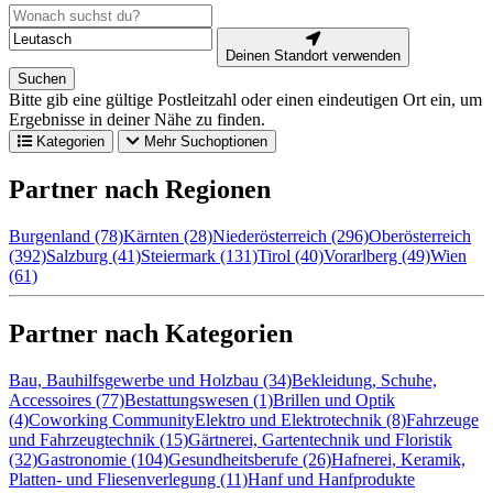
Deinen Standort verwenden
Suchen
Bitte gib eine gültige Postleitzahl oder einen eindeutigen Ort ein, um
Ergebnisse in deiner Nähe zu finden.
Kategorien
Mehr Suchoptionen
Partner nach Regionen
Burgenland (78)
Kärnten (28)
Niederösterreich (296)
Oberösterreich
(392)
Salzburg (41)
Steiermark (131)
Tirol (40)
Vorarlberg (49)
Wien
(61)
Partner nach Kategorien
Bau, Bauhilfsgewerbe und Holzbau (34)
Bekleidung, Schuhe,
Accessoires (77)
Bestattungswesen (1)
Brillen und Optik
(4)
Coworking Community
Elektro und Elektrotechnik (8)
Fahrzeuge
und Fahrzeugtechnik (15)
Gärtnerei, Gartentechnik und Floristik
(32)
Gastronomie (104)
Gesundheitsberufe (26)
Hafnerei, Keramik,
Platten- und Fliesenverlegung (11)
Hanf und Hanfprodukte