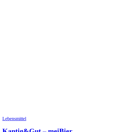
Lebensmittel
Kantig&Gut – meiBier