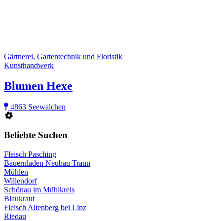
Gärtnerei, Gartentechnik und Floristik
Kunsthandwerk
Blumen Hexe
4863 Seewalchen
Beliebte Suchen
Fleisch Pasching
Bauernladen Neubau Traun
Mühlen
Willendorf
Schönau im Mühlkreis
Blaukraut
Fleisch Altenberg bei Linz
Riedau