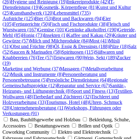
(26)
Hygiene und Reinigung (19)
Imkereiprodukte (42)
IT-
Dienstleistung (19)
Kosmetik, Körperpflege (81)
Kunst und Kultur
(25)
Kunsthandwerk (120)
Lebensmittel (735)
Aufstriche (125)
Bier (53)
Brot und Backwaren (94)
Eier
(105)
Fertiggerichte (50)
Fisch und Fischprodukte (38)
Fleisch und
Wurstwaren (167)
Gemüse (101)
Getränke alkoholfrei (190)
Getreide,
Mehl (85)
Honig (73)
Insekten (1)
Kaffee und Kakau (29)
Kräuter und
Gewürze (57)
Milch und Milchprodukte (84)
Most (41)
Müsli
(31)
Obst und Früchte (98)
Öl, Essig & Dressings (188)
Pilze (18)
Salz
(52)
Saucen & Marinaden (58)
Spirituosen (115)
Süßwaren und
Knabbereien (76)
Tee (57)
Teigwaren (90)
Wein, Sekt (189)
Zucker
(19)
Marketing und Werbung (37)
Massagen (7)
Metallverarbeitung
(22)
Musik und Instrumente (8)
Personenberatung und
Personenbetreuung (5)
Persönliche Dienstleistung (64)
Regionale
Gemeinschaftsprojekte (12)
Reparatur und Service (67)
Sanitär-,
Heizungs- und Lüftungstechnik (8)
Sport und Fitness (13)
Textilien,
Wollwaren (48)
Tierbedarf und Züchterei (32)
Tischlerei und
Holzverarbeitung (33)
Tourismus, Hotel (48)
Uhren, Schmuck
(28)
Unternehmensberatung (11)
Workshops, Führungen oder
Verkostungen (91)
Bau, Bauhilfsgewerbe und Holzbau
Bekleidung, Schuhe,
Accessoires
Bestattungswesen
Brillen und Optik
Coworking Community
Elektro und Elektrotechnik
Fahrzeuge und Fahrzeugtechnik
Gärtnerei, Gartentechnik und