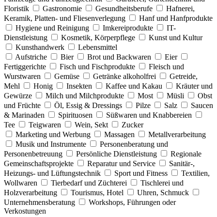
Floristik
Gastronomie
Gesundheitsberufe
Hafnerei,
Keramik, Platten- und Fliesenverlegung
Hanf und Hanfprodukte
Hygiene und Reinigung
Imkereiprodukte
IT-
Dienstleistung
Kosmetik, Körperpflege
Kunst und Kultur
Kunsthandwerk
Lebensmittel
Aufstriche
Bier
Brot und Backwaren
Eier
Fertiggerichte
Fisch und Fischprodukte
Fleisch und
Wurstwaren
Gemüse
Getränke alkoholfrei
Getreide,
Mehl
Honig
Insekten
Kaffee und Kakau
Kräuter und
Gewürze
Milch und Milchprodukte
Most
Müsli
Obst
und Früchte
Öl, Essig & Dressings
Pilze
Salz
Saucen
& Marinaden
Spirituosen
Süßwaren und Knabbereien
Tee
Teigwaren
Wein, Sekt
Zucker
Marketing und Werbung
Massagen
Metallverarbeitung
Musik und Instrumente
Personenberatung und
Personenbetreuung
Persönliche Dienstleistung
Regionale
Gemeinschaftsprojekte
Reparatur und Service
Sanitär-,
Heizungs- und Lüftungstechnik
Sport und Fitness
Textilien,
Wollwaren
Tierbedarf und Züchterei
Tischlerei und
Holzverarbeitung
Tourismus, Hotel
Uhren, Schmuck
Unternehmensberatung
Workshops, Führungen oder
Verkostungen