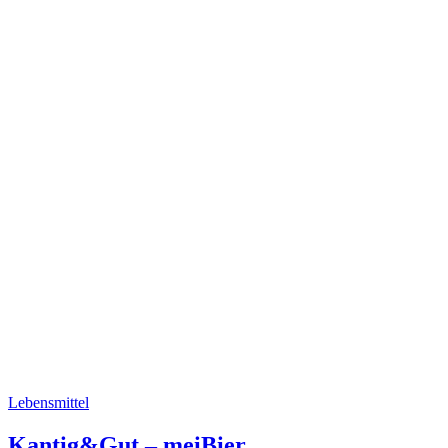
Lebensmittel
Kantig&Gut – meiBier