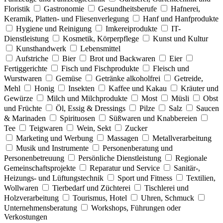
Floristik
Gastronomie
Gesundheitsberufe
Hafnerei,
Keramik, Platten- und Fliesenverlegung
Hanf und Hanfprodukte
Hygiene und Reinigung
Imkereiprodukte
IT-
Dienstleistung
Kosmetik, Körperpflege
Kunst und Kultur
Kunsthandwerk
Lebensmittel
Aufstriche
Bier
Brot und Backwaren
Eier
Fertiggerichte
Fisch und Fischprodukte
Fleisch und
Wurstwaren
Gemüse
Getränke alkoholfrei
Getreide,
Mehl
Honig
Insekten
Kaffee und Kakau
Kräuter und
Gewürze
Milch und Milchprodukte
Most
Müsli
Obst
und Früchte
Öl, Essig & Dressings
Pilze
Salz
Saucen
& Marinaden
Spirituosen
Süßwaren und Knabbereien
Tee
Teigwaren
Wein, Sekt
Zucker
Marketing und Werbung
Massagen
Metallverarbeitung
Musik und Instrumente
Personenberatung und
Personenbetreuung
Persönliche Dienstleistung
Regionale
Gemeinschaftsprojekte
Reparatur und Service
Sanitär-,
Heizungs- und Lüftungstechnik
Sport und Fitness
Textilien,
Wollwaren
Tierbedarf und Züchterei
Tischlerei und
Holzverarbeitung
Tourismus, Hotel
Uhren, Schmuck
Unternehmensberatung
Workshops, Führungen oder
Verkostungen