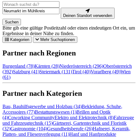
Deinen Standort verwenden
Suchen
Bitte gib eine gültige Postleitzahl oder einen eindeutigen Ort ein, um
Ergebnisse in deiner Nähe zu finden.
Kategorien
Mehr Suchoptionen
Partner nach Regionen
Burgenland (78)
Kärnten (28)
Niederösterreich (296)
Oberösterreich
(392)
Salzburg (41)
Steiermark (131)
Tirol (40)
Vorarlberg (49)
Wien
(61)
Partner nach Kategorien
Bau, Bauhilfsgewerbe und Holzbau (34)
Bekleidung, Schuhe,
Accessoires (77)
Bestattungswesen (1)
Brillen und Optik
(4)
Coworking Community
Elektro und Elektrotechnik (8)
Fahrzeuge
und Fahrzeugtechnik (15)
Gärtnerei, Gartentechnik und Floristik
(32)
Gastronomie (104)
Gesundheitsberufe (26)
Hafnerei, Keramik,
Platten- und Fliesenverlegung (11)
Hanf und Hanfprodukte