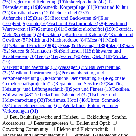
(26)
Hygiene und Reinigung (19)
Imkereiprodukte (42)
IT-
Dienstleistung (19)
Kosmetik, Körperpflege (81)
Kunst und Kultur
(25)
Kunsthandwerk (120)
Lebensmittel (735)
Aufstriche (125)
Bier (53)
Brot und Backwaren (94)
Eier
(105)
Fertiggerichte (50)
Fisch und Fischprodukte (38)
Fleisch und
Wurstwaren (167)
Gemüse (101)
Getränke alkoholfrei (190)
Getreide,
Mehl (85)
Honig (73)
Insekten (1)
Kaffee und Kakau (29)
Kräuter und
Gewürze (57)
Milch und Milchprodukte (84)
Most (41)
Müsli
(31)
Obst und Früchte (98)
Öl, Essig & Dressings (188)
Pilze (18)
Salz
(52)
Saucen & Marinaden (58)
Spirituosen (115)
Süßwaren und
Knabbereien (76)
Tee (57)
Teigwaren (90)
Wein, Sekt (189)
Zucker
(19)
Marketing und Werbung (37)
Massagen (7)
Metallverarbeitung
(22)
Musik und Instrumente (8)
Personenberatung und
Personenbetreuung (5)
Persönliche Dienstleistung (64)
Regionale
Gemeinschaftsprojekte (12)
Reparatur und Service (67)
Sanitär-,
Heizungs- und Lüftungstechnik (8)
Sport und Fitness (13)
Textilien,
Wollwaren (48)
Tierbedarf und Züchterei (32)
Tischlerei und
Holzverarbeitung (33)
Tourismus, Hotel (48)
Uhren, Schmuck
(28)
Unternehmensberatung (11)
Workshops, Führungen oder
Verkostungen (91)
Bau, Bauhilfsgewerbe und Holzbau
Bekleidung, Schuhe,
Accessoires
Bestattungswesen
Brillen und Optik
Coworking Community
Elektro und Elektrotechnik
Fahrzeuge und Fahrzeugtechnik
Gärtnerei, Gartentechnik und