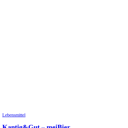
Lebensmittel
Kantig&Gut – meiBier