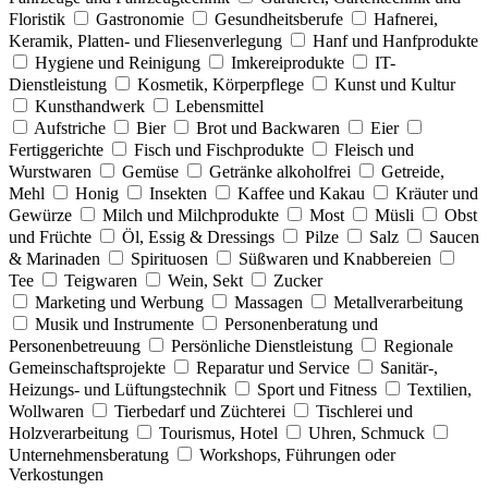
Floristik
Gastronomie
Gesundheitsberufe
Hafnerei,
Keramik, Platten- und Fliesenverlegung
Hanf und Hanfprodukte
Hygiene und Reinigung
Imkereiprodukte
IT-
Dienstleistung
Kosmetik, Körperpflege
Kunst und Kultur
Kunsthandwerk
Lebensmittel
Aufstriche
Bier
Brot und Backwaren
Eier
Fertiggerichte
Fisch und Fischprodukte
Fleisch und
Wurstwaren
Gemüse
Getränke alkoholfrei
Getreide,
Mehl
Honig
Insekten
Kaffee und Kakau
Kräuter und
Gewürze
Milch und Milchprodukte
Most
Müsli
Obst
und Früchte
Öl, Essig & Dressings
Pilze
Salz
Saucen
& Marinaden
Spirituosen
Süßwaren und Knabbereien
Tee
Teigwaren
Wein, Sekt
Zucker
Marketing und Werbung
Massagen
Metallverarbeitung
Musik und Instrumente
Personenberatung und
Personenbetreuung
Persönliche Dienstleistung
Regionale
Gemeinschaftsprojekte
Reparatur und Service
Sanitär-,
Heizungs- und Lüftungstechnik
Sport und Fitness
Textilien,
Wollwaren
Tierbedarf und Züchterei
Tischlerei und
Holzverarbeitung
Tourismus, Hotel
Uhren, Schmuck
Unternehmensberatung
Workshops, Führungen oder
Verkostungen