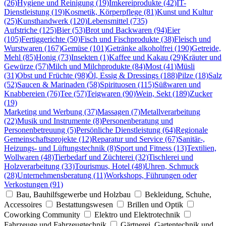
(26)
Hygiene und Reinigung (19)
Imkereiprodukte (42)
IT-
Dienstleistung (19)
Kosmetik, Körperpflege (81)
Kunst und Kultur
(25)
Kunsthandwerk (120)
Lebensmittel (735)
Aufstriche (125)
Bier (53)
Brot und Backwaren (94)
Eier
(105)
Fertiggerichte (50)
Fisch und Fischprodukte (38)
Fleisch und
Wurstwaren (167)
Gemüse (101)
Getränke alkoholfrei (190)
Getreide,
Mehl (85)
Honig (73)
Insekten (1)
Kaffee und Kakau (29)
Kräuter und
Gewürze (57)
Milch und Milchprodukte (84)
Most (41)
Müsli
(31)
Obst und Früchte (98)
Öl, Essig & Dressings (188)
Pilze (18)
Salz
(52)
Saucen & Marinaden (58)
Spirituosen (115)
Süßwaren und
Knabbereien (76)
Tee (57)
Teigwaren (90)
Wein, Sekt (189)
Zucker
(19)
Marketing und Werbung (37)
Massagen (7)
Metallverarbeitung
(22)
Musik und Instrumente (8)
Personenberatung und
Personenbetreuung (5)
Persönliche Dienstleistung (64)
Regionale
Gemeinschaftsprojekte (12)
Reparatur und Service (67)
Sanitär-,
Heizungs- und Lüftungstechnik (8)
Sport und Fitness (13)
Textilien,
Wollwaren (48)
Tierbedarf und Züchterei (32)
Tischlerei und
Holzverarbeitung (33)
Tourismus, Hotel (48)
Uhren, Schmuck
(28)
Unternehmensberatung (11)
Workshops, Führungen oder
Verkostungen (91)
Bau, Bauhilfsgewerbe und Holzbau
Bekleidung, Schuhe,
Accessoires
Bestattungswesen
Brillen und Optik
Coworking Community
Elektro und Elektrotechnik
Fahrzeuge und Fahrzeugtechnik
Gärtnerei, Gartentechnik und