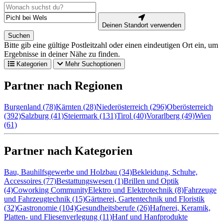
Deinen Standort verwenden
Suchen
Bitte gib eine gültige Postleitzahl oder einen eindeutigen Ort ein, um
Ergebnisse in deiner Nähe zu finden.
Kategorien
Mehr Suchoptionen
Partner nach Regionen
Burgenland (78)
Kärnten (28)
Niederösterreich (296)
Oberösterreich
(392)
Salzburg (41)
Steiermark (131)
Tirol (40)
Vorarlberg (49)
Wien
(61)
Partner nach Kategorien
Bau, Bauhilfsgewerbe und Holzbau (34)
Bekleidung, Schuhe,
Accessoires (77)
Bestattungswesen (1)
Brillen und Optik
(4)
Coworking Community
Elektro und Elektrotechnik (8)
Fahrzeuge
und Fahrzeugtechnik (15)
Gärtnerei, Gartentechnik und Floristik
(32)
Gastronomie (104)
Gesundheitsberufe (26)
Hafnerei, Keramik,
Platten- und Fliesenverlegung (11)
Hanf und Hanfprodukte