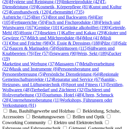
(26)
Hygiene und Reinigung (19)
Imkereiprodukte (42)
IT-
Dienstleistung (19)
Kosmetik, Körperpflege (81)
Kunst und Kultur
(25)
Kunsthandwerk (120)
Lebensmittel (735)
Aufstriche (125)
Bier (53)
Brot und Backwaren (94)
Eier
(105)
Fertiggerichte (50)
Fisch und Fischprodukte (38)
Fleisch und
Wurstwaren (167)
Gemüse (101)
Getränke alkoholfrei (190)
Getreide,
Mehl (85)
Honig (73)
Insekten (1)
Kaffee und Kakau (29)
Kräuter und
Gewürze (57)
Milch und Milchprodukte (84)
Most (41)
Müsli
(31)
Obst und Früchte (98)
Öl, Essig & Dressings (188)
Pilze (18)
Salz
(52)
Saucen & Marinaden (58)
Spirituosen (115)
Süßwaren und
Knabbereien (76)
Tee (57)
Teigwaren (90)
Wein, Sekt (189)
Zucker
(19)
Marketing und Werbung (37)
Massagen (7)
Metallverarbeitung
(22)
Musik und Instrumente (8)
Personenberatung und
Personenbetreuung (5)
Persönliche Dienstleistung (64)
Regionale
Gemeinschaftsprojekte (12)
Reparatur und Service (67)
Sanitär-,
Heizungs- und Lüftungstechnik (8)
Sport und Fitness (13)
Textilien,
Wollwaren (48)
Tierbedarf und Züchterei (32)
Tischlerei und
Holzverarbeitung (33)
Tourismus, Hotel (48)
Uhren, Schmuck
(28)
Unternehmensberatung (11)
Workshops, Führungen oder
Verkostungen (91)
Bau, Bauhilfsgewerbe und Holzbau
Bekleidung, Schuhe,
Accessoires
Bestattungswesen
Brillen und Optik
Coworking Community
Elektro und Elektrotechnik
Fahrzeuge und Fahrzeugtechnik
Gärtnerei, Gartentechnik und