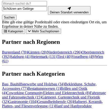
Deinen Standort verwenden
Suchen
Bitte gib eine gültige Postleitzahl oder einen eindeutigen Ort ein, um
Ergebnisse in deiner Nähe zu finden.
Kategorien
Mehr Suchoptionen
Partner nach Regionen
Burgenland (78)
Kärnten (28)
Niederösterreich (296)
Oberösterreich
(392)
Salzburg (41)
Steiermark (131)
Tirol (40)
Vorarlberg (49)
Wien
(61)
Partner nach Kategorien
Bau, Bauhilfsgewerbe und Holzbau (34)
Bekleidung, Schuhe,
Accessoires (77)
Bestattungswesen (1)
Brillen und Optik
(4)
Coworking Community
Elektro und Elektrotechnik (8)
Fahrzeuge
und Fahrzeugtechnik (15)
Gärtnerei, Gartentechnik und Floristik
(32)
Gastronomie (104)
Gesundheitsberufe (26)
Hafnerei, Keramik,
Platten- und Fliesenverlegung (11)
Hanf und Hanfprodukte