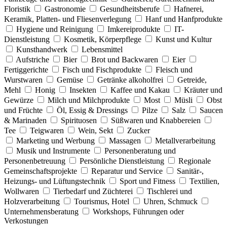
Floristik
Gastronomie
Gesundheitsberufe
Hafnerei,
Keramik, Platten- und Fliesenverlegung
Hanf und Hanfprodukte
Hygiene und Reinigung
Imkereiprodukte
IT-
Dienstleistung
Kosmetik, Körperpflege
Kunst und Kultur
Kunsthandwerk
Lebensmittel
Aufstriche
Bier
Brot und Backwaren
Eier
Fertiggerichte
Fisch und Fischprodukte
Fleisch und
Wurstwaren
Gemüse
Getränke alkoholfrei
Getreide,
Mehl
Honig
Insekten
Kaffee und Kakau
Kräuter und
Gewürze
Milch und Milchprodukte
Most
Müsli
Obst
und Früchte
Öl, Essig & Dressings
Pilze
Salz
Saucen
& Marinaden
Spirituosen
Süßwaren und Knabbereien
Tee
Teigwaren
Wein, Sekt
Zucker
Marketing und Werbung
Massagen
Metallverarbeitung
Musik und Instrumente
Personenberatung und
Personenbetreuung
Persönliche Dienstleistung
Regionale
Gemeinschaftsprojekte
Reparatur und Service
Sanitär-,
Heizungs- und Lüftungstechnik
Sport und Fitness
Textilien,
Wollwaren
Tierbedarf und Züchterei
Tischlerei und
Holzverarbeitung
Tourismus, Hotel
Uhren, Schmuck
Unternehmensberatung
Workshops, Führungen oder
Verkostungen