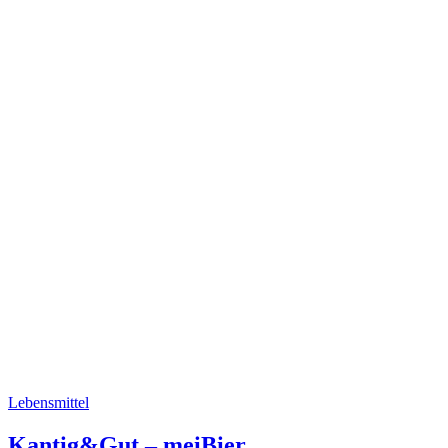
Lebensmittel
Kantig&Gut – meiBier