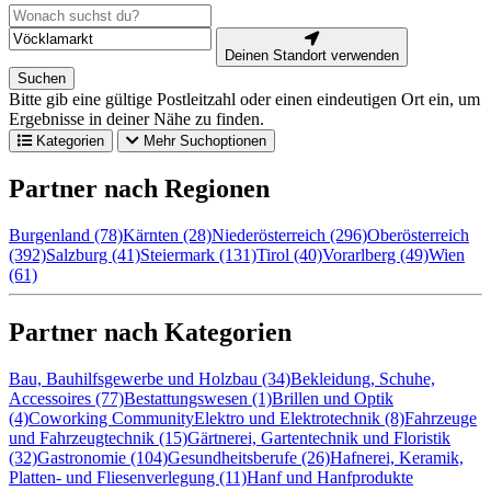
Deinen Standort verwenden
Suchen
Bitte gib eine gültige Postleitzahl oder einen eindeutigen Ort ein, um
Ergebnisse in deiner Nähe zu finden.
Kategorien
Mehr Suchoptionen
Partner nach Regionen
Burgenland (78)
Kärnten (28)
Niederösterreich (296)
Oberösterreich
(392)
Salzburg (41)
Steiermark (131)
Tirol (40)
Vorarlberg (49)
Wien
(61)
Partner nach Kategorien
Bau, Bauhilfsgewerbe und Holzbau (34)
Bekleidung, Schuhe,
Accessoires (77)
Bestattungswesen (1)
Brillen und Optik
(4)
Coworking Community
Elektro und Elektrotechnik (8)
Fahrzeuge
und Fahrzeugtechnik (15)
Gärtnerei, Gartentechnik und Floristik
(32)
Gastronomie (104)
Gesundheitsberufe (26)
Hafnerei, Keramik,
Platten- und Fliesenverlegung (11)
Hanf und Hanfprodukte