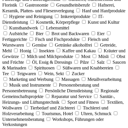
Floristik
Gastronomie
Gesundheitsberufe
Hafnerei,
Keramik, Platten- und Fliesenverlegung
Hanf und Hanfprodukte
Hygiene und Reinigung
Imkereiprodukte
IT-
Dienstleistung
Kosmetik, Körperpflege
Kunst und Kultur
Kunsthandwerk
Lebensmittel
Aufstriche
Bier
Brot und Backwaren
Eier
Fertiggerichte
Fisch und Fischprodukte
Fleisch und
Wurstwaren
Gemüse
Getränke alkoholfrei
Getreide,
Mehl
Honig
Insekten
Kaffee und Kakau
Kräuter und
Gewürze
Milch und Milchprodukte
Most
Müsli
Obst
und Früchte
Öl, Essig & Dressings
Pilze
Salz
Saucen
& Marinaden
Spirituosen
Süßwaren und Knabbereien
Tee
Teigwaren
Wein, Sekt
Zucker
Marketing und Werbung
Massagen
Metallverarbeitung
Musik und Instrumente
Personenberatung und
Personenbetreuung
Persönliche Dienstleistung
Regionale
Gemeinschaftsprojekte
Reparatur und Service
Sanitär-,
Heizungs- und Lüftungstechnik
Sport und Fitness
Textilien,
Wollwaren
Tierbedarf und Züchterei
Tischlerei und
Holzverarbeitung
Tourismus, Hotel
Uhren, Schmuck
Unternehmensberatung
Workshops, Führungen oder
Verkostungen