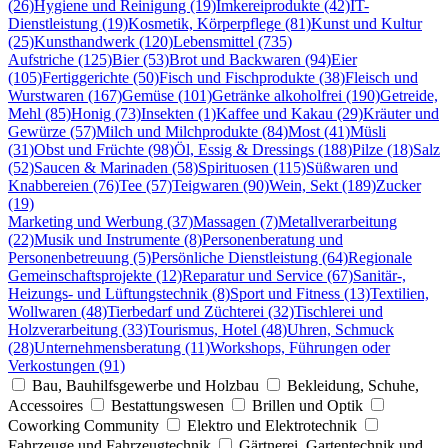
(26)
Hygiene und Reinigung (19)
Imkereiprodukte (42)
IT-
Dienstleistung (19)
Kosmetik, Körperpflege (81)
Kunst und Kultur
(25)
Kunsthandwerk (120)
Lebensmittel (735)
Aufstriche (125)
Bier (53)
Brot und Backwaren (94)
Eier
(105)
Fertiggerichte (50)
Fisch und Fischprodukte (38)
Fleisch und
Wurstwaren (167)
Gemüse (101)
Getränke alkoholfrei (190)
Getreide,
Mehl (85)
Honig (73)
Insekten (1)
Kaffee und Kakau (29)
Kräuter und
Gewürze (57)
Milch und Milchprodukte (84)
Most (41)
Müsli
(31)
Obst und Früchte (98)
Öl, Essig & Dressings (188)
Pilze (18)
Salz
(52)
Saucen & Marinaden (58)
Spirituosen (115)
Süßwaren und
Knabbereien (76)
Tee (57)
Teigwaren (90)
Wein, Sekt (189)
Zucker
(19)
Marketing und Werbung (37)
Massagen (7)
Metallverarbeitung
(22)
Musik und Instrumente (8)
Personenberatung und
Personenbetreuung (5)
Persönliche Dienstleistung (64)
Regionale
Gemeinschaftsprojekte (12)
Reparatur und Service (67)
Sanitär-,
Heizungs- und Lüftungstechnik (8)
Sport und Fitness (13)
Textilien,
Wollwaren (48)
Tierbedarf und Züchterei (32)
Tischlerei und
Holzverarbeitung (33)
Tourismus, Hotel (48)
Uhren, Schmuck
(28)
Unternehmensberatung (11)
Workshops, Führungen oder
Verkostungen (91)
Bau, Bauhilfsgewerbe und Holzbau
Bekleidung, Schuhe,
Accessoires
Bestattungswesen
Brillen und Optik
Coworking Community
Elektro und Elektrotechnik
Fahrzeuge und Fahrzeugtechnik
Gärtnerei, Gartentechnik und