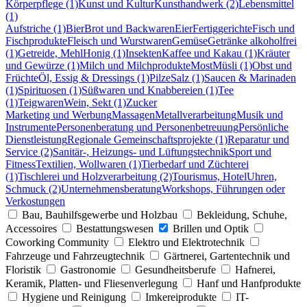
Körperpflege (1)
Kunst und Kultur
Kunsthandwerk (2)
Lebensmittel
(1)
Aufstriche (1)
Bier
Brot und Backwaren
Eier
Fertiggerichte
Fisch und
Fischprodukte
Fleisch und Wurstwaren
Gemüse
Getränke alkoholfrei
(1)
Getreide, Mehl
Honig (1)
Insekten
Kaffee und Kakau (1)
Kräuter
und Gewürze (1)
Milch und Milchprodukte
Most
Müsli (1)
Obst und
Früchte
Öl, Essig & Dressings (1)
Pilze
Salz (1)
Saucen & Marinaden
(1)
Spirituosen (1)
Süßwaren und Knabbereien (1)
Tee
(1)
Teigwaren
Wein, Sekt (1)
Zucker
Marketing und Werbung
Massagen
Metallverarbeitung
Musik und
Instrumente
Personenberatung und Personenbetreuung
Persönliche
Dienstleistung
Regionale Gemeinschaftsprojekte (1)
Reparatur und
Service (2)
Sanitär-, Heizungs- und Lüftungstechnik
Sport und
Fitness
Textilien, Wollwaren (1)
Tierbedarf und Züchterei
(1)
Tischlerei und Holzverarbeitung (2)
Tourismus, Hotel
Uhren,
Schmuck (2)
Unternehmensberatung
Workshops, Führungen oder
Verkostungen
Bau, Bauhilfsgewerbe und Holzbau
Bekleidung, Schuhe,
Accessoires
Bestattungswesen
Brillen und Optik
Coworking Community
Elektro und Elektrotechnik
Fahrzeuge und Fahrzeugtechnik
Gärtnerei, Gartentechnik und
Floristik
Gastronomie
Gesundheitsberufe
Hafnerei,
Keramik, Platten- und Fliesenverlegung
Hanf und Hanfprodukte
Hygiene und Reinigung
Imkereiprodukte
IT-