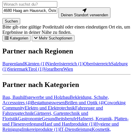
Deinen Standort verwenden
Suchen
Bitte gib eine gültige Postleitzahl oder einen eindeutigen Ort ein, um
Ergebnisse in deiner Nähe zu finden.
Kategorien
Mehr Suchoptionen
Partner nach Regionen
Burgenland
Kärnten (1)
Niederösterreich (1)
Oberösterreich
Salzburg
(1)
Steiermark
Tirol (1)
Vorarlberg
Wien
Partner nach Kategorien
Bau, Bauhilfsgewerbe und Holzbau
Bekleidung, Schuhe,
Accessoires (4)
Bestattungswesen
Brillen und Optik (4)
Coworking
Community
Elektro und Elektrotechnik
Fahrzeuge und
Fahrzeugtechnik
Gärtnerei, Gartentechnik und
Floristik
Gastronomie
Gesundheitsberufe
Hafnerei, Keramik, Platten-
und Fliesenverlegung
Hanf und Hanfprodukte (1)
Hygiene und
Reinigung
Imkereiprodukte (1)
IT-Dienstleistung
Kosmetik,