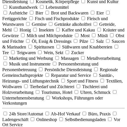
Dienstleistung
Kosmetik, Körperpflege
Kunst und Kultur
Kunsthandwerk
Lebensmittel
Aufstriche
Bier
Brot und Backwaren
Eier
Fertiggerichte
Fisch und Fischprodukte
Fleisch und
Wurstwaren
Gemüse
Getränke alkoholfrei
Getreide,
Mehl
Honig
Insekten
Kaffee und Kakau
Kräuter und
Gewürze
Milch und Milchprodukte
Most
Müsli
Obst
und Früchte
Öl, Essig & Dressings
Pilze
Salz
Saucen
& Marinaden
Spirituosen
Süßwaren und Knabbereien
Tee
Teigwaren
Wein, Sekt
Zucker
Marketing und Werbung
Massagen
Metallverarbeitung
Musik und Instrumente
Personenberatung und
Personenbetreuung
Persönliche Dienstleistung
Regionale
Gemeinschaftsprojekte
Reparatur und Service
Sanitär-,
Heizungs- und Lüftungstechnik
Sport und Fitness
Textilien,
Wollwaren
Tierbedarf und Züchterei
Tischlerei und
Holzverarbeitung
Tourismus, Hotel
Uhren, Schmuck
Unternehmensberatung
Workshops, Führungen oder
Verkostungen
24h Store/Automat
Ab-Hof Verkauf
Büro, Praxis
Ladengeschäft
Onlineshop
Selbstbedienungsladen
Vor
Ort Service