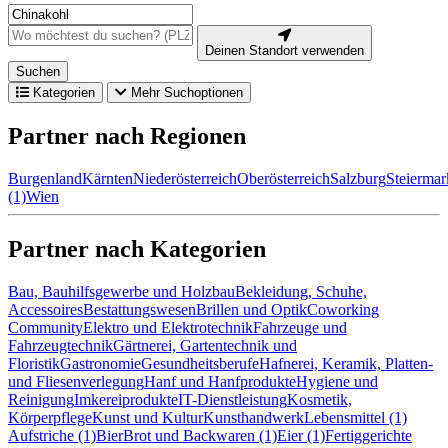
Deinen Standort verwenden
Suchen
Kategorien
Mehr Suchoptionen
Partner nach Regionen
Burgenland
Kärnten
Niederösterreich
Oberösterreich
Salzburg
Steiermar
(1)
Wien
Partner nach Kategorien
Bau, Bauhilfsgewerbe und Holzbau
Bekleidung, Schuhe,
Accessoires
Bestattungswesen
Brillen und Optik
Coworking
Community
Elektro und Elektrotechnik
Fahrzeuge und
Fahrzeugtechnik
Gärtnerei, Gartentechnik und
Floristik
Gastronomie
Gesundheitsberufe
Hafnerei, Keramik, Platten-
und Fliesenverlegung
Hanf und Hanfprodukte
Hygiene und
Reinigung
Imkereiprodukte
IT-Dienstleistung
Kosmetik,
Körperpflege
Kunst und Kultur
Kunsthandwerk
Lebensmittel (1)
Aufstriche (1)
Bier
Brot und Backwaren (1)
Eier (1)
Fertiggerichte