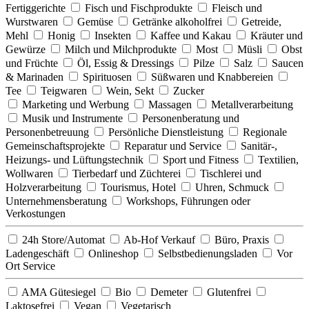
Fertiggerichte
Fisch und Fischprodukte
Fleisch und
Wurstwaren
Gemüse
Getränke alkoholfrei
Getreide,
Mehl
Honig
Insekten
Kaffee und Kakau
Kräuter und
Gewürze
Milch und Milchprodukte
Most
Müsli
Obst
und Früchte
Öl, Essig & Dressings
Pilze
Salz
Saucen
& Marinaden
Spirituosen
Süßwaren und Knabbereien
Tee
Teigwaren
Wein, Sekt
Zucker
Marketing und Werbung
Massagen
Metallverarbeitung
Musik und Instrumente
Personenberatung und
Personenbetreuung
Persönliche Dienstleistung
Regionale
Gemeinschaftsprojekte
Reparatur und Service
Sanitär-,
Heizungs- und Lüftungstechnik
Sport und Fitness
Textilien,
Wollwaren
Tierbedarf und Züchterei
Tischlerei und
Holzverarbeitung
Tourismus, Hotel
Uhren, Schmuck
Unternehmensberatung
Workshops, Führungen oder
Verkostungen
24h Store/Automat
Ab-Hof Verkauf
Büro, Praxis
Ladengeschäft
Onlineshop
Selbstbedienungsladen
Vor
Ort Service
AMA Gütesiegel
Bio
Demeter
Glutenfrei
Laktosefrei
Vegan
Vegetarisch