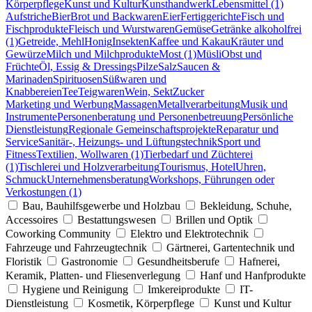
Körperpflege
Kunst und Kultur
Kunsthandwerk
Lebensmittel (1)
Aufstriche
Bier
Brot und Backwaren
Eier
Fertiggerichte
Fisch und
Fischprodukte
Fleisch und Wurstwaren
Gemüse
Getränke alkoholfrei
(1)
Getreide, Mehl
Honig
Insekten
Kaffee und Kakau
Kräuter und
Gewürze
Milch und Milchprodukte
Most (1)
Müsli
Obst und
Früchte
Öl, Essig & Dressings
Pilze
Salz
Saucen &
Marinaden
Spirituosen
Süßwaren und
Knabbereien
Tee
Teigwaren
Wein, Sekt
Zucker
Marketing und Werbung
Massagen
Metallverarbeitung
Musik und
Instrumente
Personenberatung und Personenbetreuung
Persönliche
Dienstleistung
Regionale Gemeinschaftsprojekte
Reparatur und
Service
Sanitär-, Heizungs- und Lüftungstechnik
Sport und
Fitness
Textilien, Wollwaren (1)
Tierbedarf und Züchterei
(1)
Tischlerei und Holzverarbeitung
Tourismus, Hotel
Uhren,
Schmuck
Unternehmensberatung
Workshops, Führungen oder
Verkostungen (1)
Bau, Bauhilfsgewerbe und Holzbau
Bekleidung, Schuhe,
Accessoires
Bestattungswesen
Brillen und Optik
Coworking Community
Elektro und Elektrotechnik
Fahrzeuge und Fahrzeugtechnik
Gärtnerei, Gartentechnik und
Floristik
Gastronomie
Gesundheitsberufe
Hafnerei,
Keramik, Platten- und Fliesenverlegung
Hanf und Hanfprodukte
Hygiene und Reinigung
Imkereiprodukte
IT-
Dienstleistung
Kosmetik, Körperpflege
Kunst und Kultur