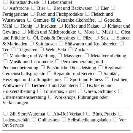
Kunsthandwerk
Lebensmittel
Aufstriche
Bier
Brot und Backwaren
Eier
Fertiggerichte
Fisch und Fischprodukte
Fleisch und
Wurstwaren
Gemüse
Getränke alkoholfrei
Getreide,
Mehl
Honig
Insekten
Kaffee und Kakau
Kräuter und
Gewürze
Milch und Milchprodukte
Most
Müsli
Obst
und Früchte
Öl, Essig & Dressings
Pilze
Salz
Saucen
& Marinaden
Spirituosen
Süßwaren und Knabbereien
Tee
Teigwaren
Wein, Sekt
Zucker
Marketing und Werbung
Massagen
Metallverarbeitung
Musik und Instrumente
Personenberatung und
Personenbetreuung
Persönliche Dienstleistung
Regionale
Gemeinschaftsprojekte
Reparatur und Service
Sanitär-,
Heizungs- und Lüftungstechnik
Sport und Fitness
Textilien,
Wollwaren
Tierbedarf und Züchterei
Tischlerei und
Holzverarbeitung
Tourismus, Hotel
Uhren, Schmuck
Unternehmensberatung
Workshops, Führungen oder
Verkostungen
24h Store/Automat
Ab-Hof Verkauf
Büro, Praxis
Ladengeschäft
Onlineshop
Selbstbedienungsladen
Vor
Ort Service