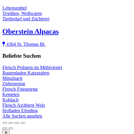
Lebensmittel
Textilien, Wollwaren
Tierbedarf und Züchterei
Oberstein Alpacas
4364 St. Thomas Bl.
Beliebte Suchen
Fleisch Peilstein im Mühlviertel
Bauernladen Katzgraben
Münzbach
Zirbenreisig
Fleisch Friesenegg
Kemeten
Koblach
Fleisch Aichberg Wels
Hofladen Eferding
Alle Suchen ansehen