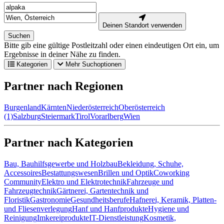
Deinen Standort verwenden
Suchen
Bitte gib eine gültige Postleitzahl oder einen eindeutigen Ort ein, um
Ergebnisse in deiner Nähe zu finden.
Kategorien
Mehr Suchoptionen
Partner nach Regionen
Burgenland
Kärnten
Niederösterreich
Oberösterreich
(1)
Salzburg
Steiermark
Tirol
Vorarlberg
Wien
Partner nach Kategorien
Bau, Bauhilfsgewerbe und Holzbau
Bekleidung, Schuhe,
Accessoires
Bestattungswesen
Brillen und Optik
Coworking
Community
Elektro und Elektrotechnik
Fahrzeuge und
Fahrzeugtechnik
Gärtnerei, Gartentechnik und
Floristik
Gastronomie
Gesundheitsberufe
Hafnerei, Keramik, Platten-
und Fliesenverlegung
Hanf und Hanfprodukte
Hygiene und
Reinigung
Imkereiprodukte
IT-Dienstleistung
Kosmetik,