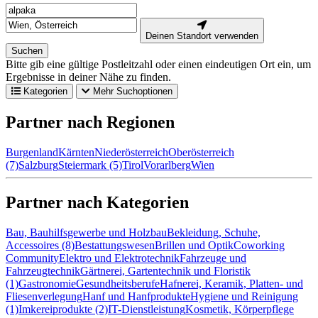
Deinen Standort verwenden
Suchen
Bitte gib eine gültige Postleitzahl oder einen eindeutigen Ort ein, um
Ergebnisse in deiner Nähe zu finden.
Kategorien
Mehr Suchoptionen
Partner nach Regionen
Burgenland
Kärnten
Niederösterreich
Oberösterreich
(7)
Salzburg
Steiermark (5)
Tirol
Vorarlberg
Wien
Partner nach Kategorien
Bau, Bauhilfsgewerbe und Holzbau
Bekleidung, Schuhe,
Accessoires (8)
Bestattungswesen
Brillen und Optik
Coworking
Community
Elektro und Elektrotechnik
Fahrzeuge und
Fahrzeugtechnik
Gärtnerei, Gartentechnik und Floristik
(1)
Gastronomie
Gesundheitsberufe
Hafnerei, Keramik, Platten- und
Fliesenverlegung
Hanf und Hanfprodukte
Hygiene und Reinigung
(1)
Imkereiprodukte (2)
IT-Dienstleistung
Kosmetik, Körperpflege