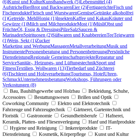
(6)
Kunst und Kultur
Kunsthandwerk (5)
Lebensmittel (4)
Aufstriche
Bier
Brot und Backwaren
Eier (2)
Fertiggerichte
Fisch und
Fischprodukte
Fleisch und Wurstwaren
Gemüse
Getränke alkoholfrei
(1)
Getreide, Mehl
Honig (1)
Insekten
Kaffee und Kakau
Kräuter und
Gewürze (1)
Milch und Milchprodukte
Most (1)
Müsli
Obst und
Früchte
Öl, Essig & Dressings
Pilze
Salz
Saucen &
Marinaden
Spirituosen (2)
Süßwaren und Knabbereien
Tee
Teigwaren
(1)
Wein, Sekt (1)
Zucker
Marketing und Werbung
Massagen
Metallverarbeitung
Musik und
Instrumente
Personenberatung und Personenbetreuung
Persönliche
Dienstleistung
Regionale Gemeinschaftsprojekte
Reparatur und
Service
Sanitär-, Heizungs- und Lüftungstechnik
Sport und
Fitness
Textilien, Wollwaren (13)
Tierbedarf und Züchterei
(6)
Tischlerei und Holzverarbeitung
Tourismus, Hotel
Uhren,
Schmuck
Unternehmensberatung
Workshops, Führungen oder
Verkostungen (8)
Bau, Bauhilfsgewerbe und Holzbau
Bekleidung, Schuhe,
Accessoires
Bestattungswesen
Brillen und Optik
Coworking Community
Elektro und Elektrotechnik
Fahrzeuge und Fahrzeugtechnik
Gärtnerei, Gartentechnik und
Floristik
Gastronomie
Gesundheitsberufe
Hafnerei,
Keramik, Platten- und Fliesenverlegung
Hanf und Hanfprodukte
Hygiene und Reinigung
Imkereiprodukte
IT-
Dienstleistung
Kosmetik, Körperpflege
Kunst und Kultur