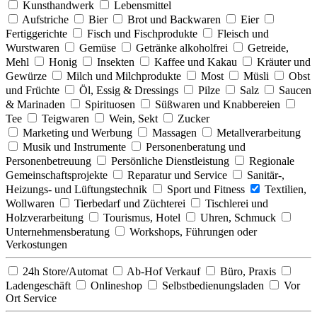
Kunsthandwerk
Lebensmittel
Aufstriche
Bier
Brot und Backwaren
Eier
Fertiggerichte
Fisch und Fischprodukte
Fleisch und
Wurstwaren
Gemüse
Getränke alkoholfrei
Getreide,
Mehl
Honig
Insekten
Kaffee und Kakau
Kräuter und
Gewürze
Milch und Milchprodukte
Most
Müsli
Obst
und Früchte
Öl, Essig & Dressings
Pilze
Salz
Saucen
& Marinaden
Spirituosen
Süßwaren und Knabbereien
Tee
Teigwaren
Wein, Sekt
Zucker
Marketing und Werbung
Massagen
Metallverarbeitung
Musik und Instrumente
Personenberatung und
Personenbetreuung
Persönliche Dienstleistung
Regionale
Gemeinschaftsprojekte
Reparatur und Service
Sanitär-,
Heizungs- und Lüftungstechnik
Sport und Fitness
Textilien,
Wollwaren
Tierbedarf und Züchterei
Tischlerei und
Holzverarbeitung
Tourismus, Hotel
Uhren, Schmuck
Unternehmensberatung
Workshops, Führungen oder
Verkostungen
24h Store/Automat
Ab-Hof Verkauf
Büro, Praxis
Ladengeschäft
Onlineshop
Selbstbedienungsladen
Vor
Ort Service