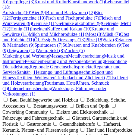
Körperpflege (3)
Kunst und Kultur
Kunsthandwerk (1)
Lebensmittel
(18)
Aufstriche (10)
Bier (9)
Brot und Backwaren (12)
Eier
(12)
Fertiggerichte (10)
Fisch und Fischprodukte (7)
Fleisch und
Wurstwaren (9)
Gemüse (11)
Getränke alkoholfrei (9)
Getreide, Mehl
(12)
Honig (11)
Insekten
Kaffee und Kakau (10)
Kräuter und
Gewürze (11)
Milch und Milchprodukte (11)
Most (8)
Müsli (7)
Obst
und Früchte (11)
Öl, Essig & Dressings (13)
Pilze (18)
Salz (8)
Saucen
& Marinaden (9)
Spirituosen (7)
Süßwaren und Knabbereien (9)
Tee
(9)
Teigwaren (12)
Wein, Sekt (8)
Zucker (5)
Marketing und Werbung
Massagen
Metallverarbeitung
Musik und
Instrumente
Personenberatung und Personenbetreuung
Persönliche
Dienstleistung
Regionale Gemeinschaftsprojekte
Reparatur und
Service
Sanitär-, Heizungs- und Lüftungstechnik
Sport und
Fitness
Textilien, Wollwaren
Tierbedarf und Züchterei (2)
Tischlerei
und Holzverarbeitung
Tourismus, Hotel
Uhren, Schmuck
(1)
Unternehmensberatung
Workshops, Führungen oder
Verkostungen (1)
Bau, Bauhilfsgewerbe und Holzbau
Bekleidung, Schuhe,
Accessoires
Bestattungswesen
Brillen und Optik
Coworking Community
Elektro und Elektrotechnik
Fahrzeuge und Fahrzeugtechnik
Gärtnerei, Gartentechnik und
Floristik
Gastronomie
Gesundheitsberufe
Hafnerei,
Keramik, Platten- und Fliesenverlegung
Hanf und Hanfprodukte