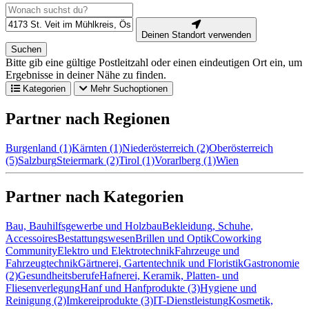
Deinen Standort verwenden
Suchen
Bitte gib eine gültige Postleitzahl oder einen eindeutigen Ort ein, um
Ergebnisse in deiner Nähe zu finden.
Kategorien
Mehr Suchoptionen
Partner nach Regionen
Burgenland (1)
Kärnten (1)
Niederösterreich (2)
Oberösterreich
(5)
Salzburg
Steiermark (2)
Tirol (1)
Vorarlberg (1)
Wien
Partner nach Kategorien
Bau, Bauhilfsgewerbe und Holzbau
Bekleidung, Schuhe,
Accessoires
Bestattungswesen
Brillen und Optik
Coworking
Community
Elektro und Elektrotechnik
Fahrzeuge und
Fahrzeugtechnik
Gärtnerei, Gartentechnik und Floristik
Gastronomie
(2)
Gesundheitsberufe
Hafnerei, Keramik, Platten- und
Fliesenverlegung
Hanf und Hanfprodukte (3)
Hygiene und
Reinigung (2)
Imkereiprodukte (3)
IT-Dienstleistung
Kosmetik,