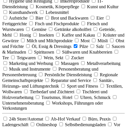
Hygiene und Reinigung
Imkereiprodukte
IT-
Dienstleistung
Kosmetik, Körperpflege
Kunst und Kultur
Kunsthandwerk
Lebensmittel
Aufstriche
Bier
Brot und Backwaren
Eier
Fertiggerichte
Fisch und Fischprodukte
Fleisch und
Wurstwaren
Gemüse
Getränke alkoholfrei
Getreide,
Mehl
Honig
Insekten
Kaffee und Kakau
Kräuter und
Gewürze
Milch und Milchprodukte
Most
Müsli
Obst
und Früchte
Öl, Essig & Dressings
Pilze
Salz
Saucen
& Marinaden
Spirituosen
Süßwaren und Knabbereien
Tee
Teigwaren
Wein, Sekt
Zucker
Marketing und Werbung
Massagen
Metallverarbeitung
Musik und Instrumente
Personenberatung und
Personenbetreuung
Persönliche Dienstleistung
Regionale
Gemeinschaftsprojekte
Reparatur und Service
Sanitär-,
Heizungs- und Lüftungstechnik
Sport und Fitness
Textilien,
Wollwaren
Tierbedarf und Züchterei
Tischlerei und
Holzverarbeitung
Tourismus, Hotel
Uhren, Schmuck
Unternehmensberatung
Workshops, Führungen oder
Verkostungen
24h Store/Automat
Ab-Hof Verkauf
Büro, Praxis
Ladengeschäft
Onlineshop
Selbstbedienungsladen
Vor