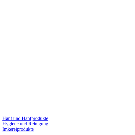
Hanf und Hanfprodukte
Hygiene und Reinigung
Imkereiprodukte