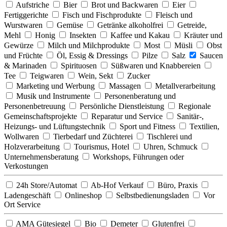
Aufstriche
Bier
Brot und Backwaren
Eier
Fertiggerichte
Fisch und Fischprodukte
Fleisch und
Wurstwaren
Gemüse
Getränke alkoholfrei
Getreide,
Mehl
Honig
Insekten
Kaffee und Kakau
Kräuter und
Gewürze
Milch und Milchprodukte
Most
Müsli
Obst
und Früchte
Öl, Essig & Dressings
Pilze
Salz
Saucen
& Marinaden
Spirituosen
Süßwaren und Knabbereien
Tee
Teigwaren
Wein, Sekt
Zucker
Marketing und Werbung
Massagen
Metallverarbeitung
Musik und Instrumente
Personenberatung und
Personenbetreuung
Persönliche Dienstleistung
Regionale
Gemeinschaftsprojekte
Reparatur und Service
Sanitär-,
Heizungs- und Lüftungstechnik
Sport und Fitness
Textilien,
Wollwaren
Tierbedarf und Züchterei
Tischlerei und
Holzverarbeitung
Tourismus, Hotel
Uhren, Schmuck
Unternehmensberatung
Workshops, Führungen oder
Verkostungen
24h Store/Automat
Ab-Hof Verkauf
Büro, Praxis
Ladengeschäft
Onlineshop
Selbstbedienungsladen
Vor
Ort Service
AMA Gütesiegel
Bio
Demeter
Glutenfrei