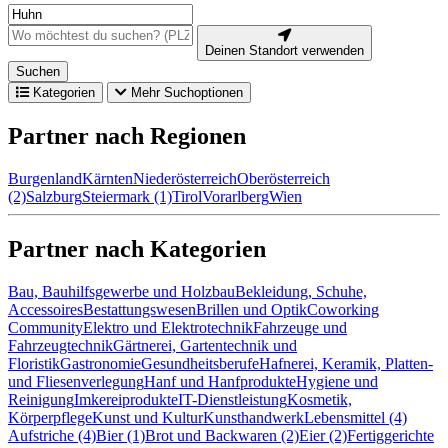
Deinen Standort verwenden
Suchen
Kategorien
Mehr Suchoptionen
Partner nach Regionen
Burgenland
Kärnten
Niederösterreich
Oberösterreich
(2)
Salzburg
Steiermark (1)
Tirol
Vorarlberg
Wien
Partner nach Kategorien
Bau, Bauhilfsgewerbe und Holzbau
Bekleidung, Schuhe,
Accessoires
Bestattungswesen
Brillen und Optik
Coworking
Community
Elektro und Elektrotechnik
Fahrzeuge und
Fahrzeugtechnik
Gärtnerei, Gartentechnik und
Floristik
Gastronomie
Gesundheitsberufe
Hafnerei, Keramik, Platten-
und Fliesenverlegung
Hanf und Hanfprodukte
Hygiene und
Reinigung
Imkereiprodukte
IT-Dienstleistung
Kosmetik,
Körperpflege
Kunst und Kultur
Kunsthandwerk
Lebensmittel (4)
Aufstriche (4)
Bier (1)
Brot und Backwaren (2)
Eier (2)
Fertiggerichte