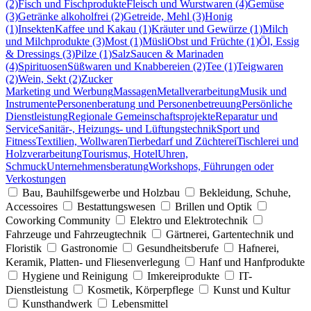
(2)
Fisch und Fischprodukte
Fleisch und Wurstwaren (4)
Gemüse
(3)
Getränke alkoholfrei (2)
Getreide, Mehl (3)
Honig
(1)
Insekten
Kaffee und Kakau (1)
Kräuter und Gewürze (1)
Milch
und Milchprodukte (3)
Most (1)
Müsli
Obst und Früchte (1)
Öl, Essig
& Dressings (3)
Pilze (1)
Salz
Saucen & Marinaden
(4)
Spirituosen
Süßwaren und Knabbereien (2)
Tee (1)
Teigwaren
(2)
Wein, Sekt (2)
Zucker
Marketing und Werbung
Massagen
Metallverarbeitung
Musik und
Instrumente
Personenberatung und Personenbetreuung
Persönliche
Dienstleistung
Regionale Gemeinschaftsprojekte
Reparatur und
Service
Sanitär-, Heizungs- und Lüftungstechnik
Sport und
Fitness
Textilien, Wollwaren
Tierbedarf und Züchterei
Tischlerei und
Holzverarbeitung
Tourismus, Hotel
Uhren,
Schmuck
Unternehmensberatung
Workshops, Führungen oder
Verkostungen
Bau, Bauhilfsgewerbe und Holzbau
Bekleidung, Schuhe,
Accessoires
Bestattungswesen
Brillen und Optik
Coworking Community
Elektro und Elektrotechnik
Fahrzeuge und Fahrzeugtechnik
Gärtnerei, Gartentechnik und
Floristik
Gastronomie
Gesundheitsberufe
Hafnerei,
Keramik, Platten- und Fliesenverlegung
Hanf und Hanfprodukte
Hygiene und Reinigung
Imkereiprodukte
IT-
Dienstleistung
Kosmetik, Körperpflege
Kunst und Kultur
Kunsthandwerk
Lebensmittel