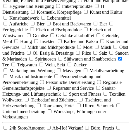
Keramik, Platten- und Fliesenverlegung
Hanf und Hanfprodukte
Hygiene und Reinigung
Imkereiprodukte
IT-
Dienstleistung
Kosmetik, Körperpflege
Kunst und Kultur
Kunsthandwerk
Lebensmittel
Aufstriche
Bier
Brot und Backwaren
Eier
Fertiggerichte
Fisch und Fischprodukte
Fleisch und
Wurstwaren
Gemüse
Getränke alkoholfrei
Getreide,
Mehl
Honig
Insekten
Kaffee und Kakau
Kräuter und
Gewürze
Milch und Milchprodukte
Most
Müsli
Obst
und Früchte
Öl, Essig & Dressings
Pilze
Salz
Saucen
& Marinaden
Spirituosen
Süßwaren und Knabbereien
Tee
Teigwaren
Wein, Sekt
Zucker
Marketing und Werbung
Massagen
Metallverarbeitung
Musik und Instrumente
Personenberatung und
Personenbetreuung
Persönliche Dienstleistung
Regionale
Gemeinschaftsprojekte
Reparatur und Service
Sanitär-,
Heizungs- und Lüftungstechnik
Sport und Fitness
Textilien,
Wollwaren
Tierbedarf und Züchterei
Tischlerei und
Holzverarbeitung
Tourismus, Hotel
Uhren, Schmuck
Unternehmensberatung
Workshops, Führungen oder
Verkostungen
24h Store/Automat
Ab-Hof Verkauf
Büro, Praxis