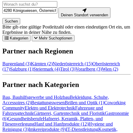
Deinen Standort verwenden
Suchen
Bitte gib eine gültige Postleitzahl oder einen eindeutigen Ort ein, um
Ergebnisse in deiner Nähe zu finden.
Kategorien
Mehr Suchoptionen
Partner nach Regionen
Burgenland (3)
Kärnten (2)
Niederösterreich (15)
Oberösterreich
(17)
Salzburg (1)
Steiermark (4)
Tirol (3)
Vorarlberg (3)
Wien (2)
Partner nach Kategorien
Bau, Bauhilfsgewerbe und Holzbau
Bekleidung, Schuhe,
Accessoires (2)
Bestattungswesen
Brillen und Optik (1)
Coworking
Community
Elektro und Elektrotechnik
Fahrzeuge und
Fahrzeugtechnik
Gärtnerei, Gartentechnik und Floristik
Gastronomie
(6)
Gesundheitsberufe
Hafnerei, Keramik, Platten- und
Fliesenverlegung
Hanf und Hanfprodukte (12)
Hygiene und
Reinigung (3)
Imkereiprodukte (9)
IT-Dienstleistung
Kosmetik,