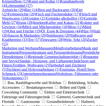
Körperpflege (13)
Kunst und Kultur (1)
Kunsthandwerk
(4)
Lebensmittel (57)
Aufstriche (29)
Bier (14)
Brot und Backwaren (26)
Eier
(22)
Fertiggerichte (20)
Fisch und Fischprodukte (17)
Fleisch und
Wurstwaren (24)
Gemüse (21)
Getränke alkoholfrei (35)
Getreide,
Mehl (27)
Honig (28)
Insekten
Kaffee und Kakau (21)
Kräuter und
Gewürze (34)
Milch und Milchprodukte (18)
Most (12)
Müsli
(19)
Obst und Früchte (19)
Öl, Essig & Dressings (44)
Pilze (9)
Salz
(26)
Saucen & Marinaden (20)
Spirituosen (20)
Süßwaren und
Knabbereien (33)
Tee (57)
Teigwaren (28)
Wein, Sekt (20)
Zucker
(15)
Marketing und Werbung
Massagen
Metallverarbeitung
Musik und
Instrumente
Personenberatung und Personenbetreuung
Persönliche
Dienstleistung (1)
Regionale Gemeinschaftsprojekte (1)
Reparatur
und Service
Sanitär-, Heizungs- und Lüftungstechnik
Sport und
Fitness
Textilien, Wollwaren (2)
Tierbedarf und Züchterei
(5)
Tischlerei und Holzverarbeitung (1)
Tourismus, Hotel
Uhren,
Schmuck (2)
Unternehmensberatung
Workshops, Führungen oder
Verkostungen (7)
Bau, Bauhilfsgewerbe und Holzbau
Bekleidung, Schuhe,
Accessoires
Bestattungswesen
Brillen und Optik
Coworking Community
Elektro und Elektrotechnik
Fahrzeuge und Fahrzeugtechnik
Gärtnerei, Gartentechnik und
Floristik
Gastronomie
Gesundheitsberufe
Hafnerei,