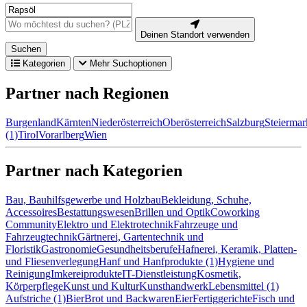
Deinen Standort verwenden
Suchen
Kategorien
Mehr Suchoptionen
Partner nach Regionen
Burgenland
Kärnten
Niederösterreich
Oberösterreich
Salzburg
Steiermar
(1)
Tirol
Vorarlberg
Wien
Partner nach Kategorien
Bau, Bauhilfsgewerbe und Holzbau
Bekleidung, Schuhe,
Accessoires
Bestattungswesen
Brillen und Optik
Coworking
Community
Elektro und Elektrotechnik
Fahrzeuge und
Fahrzeugtechnik
Gärtnerei, Gartentechnik und
Floristik
Gastronomie
Gesundheitsberufe
Hafnerei, Keramik, Platten-
und Fliesenverlegung
Hanf und Hanfprodukte (1)
Hygiene und
Reinigung
Imkereiprodukte
IT-Dienstleistung
Kosmetik,
Körperpflege
Kunst und Kultur
Kunsthandwerk
Lebensmittel (1)
Aufstriche (1)
Bier
Brot und Backwaren
Eier
Fertiggerichte
Fisch und