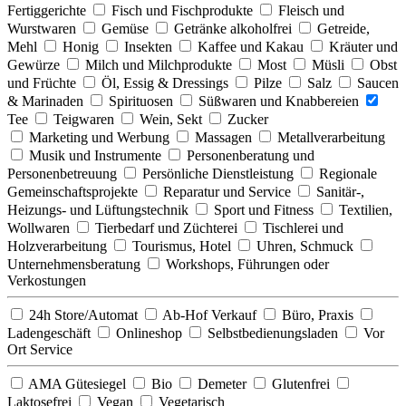
Fertiggerichte
Fisch und Fischprodukte
Fleisch und
Wurstwaren
Gemüse
Getränke alkoholfrei
Getreide,
Mehl
Honig
Insekten
Kaffee und Kakau
Kräuter und
Gewürze
Milch und Milchprodukte
Most
Müsli
Obst
und Früchte
Öl, Essig & Dressings
Pilze
Salz
Saucen
& Marinaden
Spirituosen
Süßwaren und Knabbereien
Tee
Teigwaren
Wein, Sekt
Zucker
Marketing und Werbung
Massagen
Metallverarbeitung
Musik und Instrumente
Personenberatung und
Personenbetreuung
Persönliche Dienstleistung
Regionale
Gemeinschaftsprojekte
Reparatur und Service
Sanitär-,
Heizungs- und Lüftungstechnik
Sport und Fitness
Textilien,
Wollwaren
Tierbedarf und Züchterei
Tischlerei und
Holzverarbeitung
Tourismus, Hotel
Uhren, Schmuck
Unternehmensberatung
Workshops, Führungen oder
Verkostungen
24h Store/Automat
Ab-Hof Verkauf
Büro, Praxis
Ladengeschäft
Onlineshop
Selbstbedienungsladen
Vor
Ort Service
AMA Gütesiegel
Bio
Demeter
Glutenfrei
Laktosefrei
Vegan
Vegetarisch