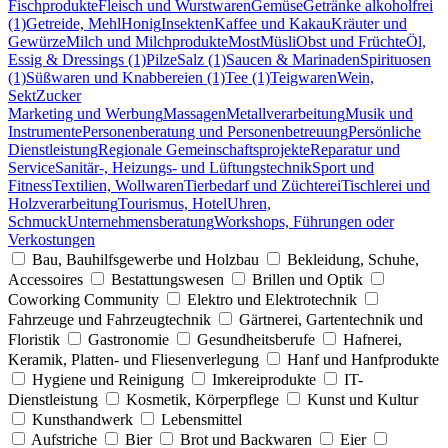
Fischprodukte
Fleisch und Wurstwaren
Gemüse
Getränke alkoholfrei
(1)
Getreide, Mehl
Honig
Insekten
Kaffee und Kakau
Kräuter und
Gewürze
Milch und Milchprodukte
Most
Müsli
Obst und Früchte
Öl,
Essig & Dressings (1)
Pilze
Salz (1)
Saucen & Marinaden
Spirituosen
(1)
Süßwaren und Knabbereien (1)
Tee (1)
Teigwaren
Wein,
Sekt
Zucker
Marketing und Werbung
Massagen
Metallverarbeitung
Musik und
Instrumente
Personenberatung und Personenbetreuung
Persönliche
Dienstleistung
Regionale Gemeinschaftsprojekte
Reparatur und
Service
Sanitär-, Heizungs- und Lüftungstechnik
Sport und
Fitness
Textilien, Wollwaren
Tierbedarf und Züchterei
Tischlerei und
Holzverarbeitung
Tourismus, Hotel
Uhren,
Schmuck
Unternehmensberatung
Workshops, Führungen oder
Verkostungen
Bau, Bauhilfsgewerbe und Holzbau
Bekleidung, Schuhe,
Accessoires
Bestattungswesen
Brillen und Optik
Coworking Community
Elektro und Elektrotechnik
Fahrzeuge und Fahrzeugtechnik
Gärtnerei, Gartentechnik und
Floristik
Gastronomie
Gesundheitsberufe
Hafnerei,
Keramik, Platten- und Fliesenverlegung
Hanf und Hanfprodukte
Hygiene und Reinigung
Imkereiprodukte
IT-
Dienstleistung
Kosmetik, Körperpflege
Kunst und Kultur
Kunsthandwerk
Lebensmittel
Aufstriche
Bier
Brot und Backwaren
Eier