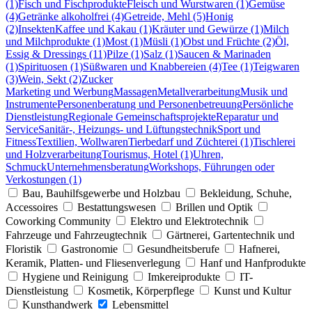
(1)
Fisch und Fischprodukte
Fleisch und Wurstwaren (1)
Gemüse
(4)
Getränke alkoholfrei (4)
Getreide, Mehl (5)
Honig
(2)
Insekten
Kaffee und Kakau (1)
Kräuter und Gewürze (1)
Milch
und Milchprodukte (1)
Most (1)
Müsli (1)
Obst und Früchte (2)
Öl,
Essig & Dressings (11)
Pilze (1)
Salz (1)
Saucen & Marinaden
(1)
Spirituosen (1)
Süßwaren und Knabbereien (4)
Tee (1)
Teigwaren
(3)
Wein, Sekt (2)
Zucker
Marketing und Werbung
Massagen
Metallverarbeitung
Musik und
Instrumente
Personenberatung und Personenbetreuung
Persönliche
Dienstleistung
Regionale Gemeinschaftsprojekte
Reparatur und
Service
Sanitär-, Heizungs- und Lüftungstechnik
Sport und
Fitness
Textilien, Wollwaren
Tierbedarf und Züchterei (1)
Tischlerei
und Holzverarbeitung
Tourismus, Hotel (1)
Uhren,
Schmuck
Unternehmensberatung
Workshops, Führungen oder
Verkostungen (1)
Bau, Bauhilfsgewerbe und Holzbau
Bekleidung, Schuhe,
Accessoires
Bestattungswesen
Brillen und Optik
Coworking Community
Elektro und Elektrotechnik
Fahrzeuge und Fahrzeugtechnik
Gärtnerei, Gartentechnik und
Floristik
Gastronomie
Gesundheitsberufe
Hafnerei,
Keramik, Platten- und Fliesenverlegung
Hanf und Hanfprodukte
Hygiene und Reinigung
Imkereiprodukte
IT-
Dienstleistung
Kosmetik, Körperpflege
Kunst und Kultur
Kunsthandwerk
Lebensmittel