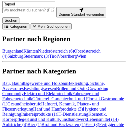
Deinen Standort verwenden
Suchen
Kategorien
Mehr Suchoptionen
Partner nach Regionen
Burgenland
Kärnten
Niederösterreich (6)
Oberösterreich
(4)
Salzburg
Steiermark (3)
Tirol
Vorarlberg
Wien
Partner nach Kategorien
Bau, Bauhilfsgewerbe und Holzbau
Bekleidung, Schuhe,
Accessoires
Bestattungswesen
Brillen und Optik
Coworking
Community
Elektro und Elektrotechnik
Fahrzeuge und
Fahrzeugtechnik
Gärtnerei, Gartentechnik und Floristik
Gastronomie
(1)
Gesundheitsberufe
Hafnerei, Keramik, Platten- und
Fliesenverlegung
Hanf und Hanfprodukte (3)
Hygiene und
Reinigung
Imkereiprodukte (1)
IT-Dienstleistung
Kosmetik,
Körperpflege
Kunst und Kultur
Kunsthandwerk
Lebensmittel (14)
Aufstriche (4)
Bier (1)
Brot und Backwaren (1)
Eier (3)
Fertiggerichte