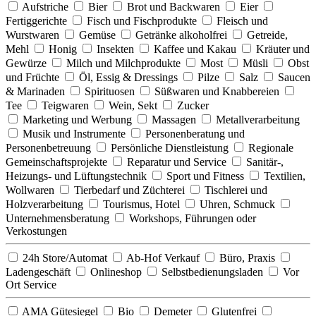
Aufstriche
Bier
Brot und Backwaren
Eier
Fertiggerichte
Fisch und Fischprodukte
Fleisch und
Wurstwaren
Gemüse
Getränke alkoholfrei
Getreide,
Mehl
Honig
Insekten
Kaffee und Kakau
Kräuter und
Gewürze
Milch und Milchprodukte
Most
Müsli
Obst
und Früchte
Öl, Essig & Dressings
Pilze
Salz
Saucen
& Marinaden
Spirituosen
Süßwaren und Knabbereien
Tee
Teigwaren
Wein, Sekt
Zucker
Marketing und Werbung
Massagen
Metallverarbeitung
Musik und Instrumente
Personenberatung und
Personenbetreuung
Persönliche Dienstleistung
Regionale
Gemeinschaftsprojekte
Reparatur und Service
Sanitär-,
Heizungs- und Lüftungstechnik
Sport und Fitness
Textilien,
Wollwaren
Tierbedarf und Züchterei
Tischlerei und
Holzverarbeitung
Tourismus, Hotel
Uhren, Schmuck
Unternehmensberatung
Workshops, Führungen oder
Verkostungen
24h Store/Automat
Ab-Hof Verkauf
Büro, Praxis
Ladengeschäft
Onlineshop
Selbstbedienungsladen
Vor
Ort Service
AMA Gütesiegel
Bio
Demeter
Glutenfrei