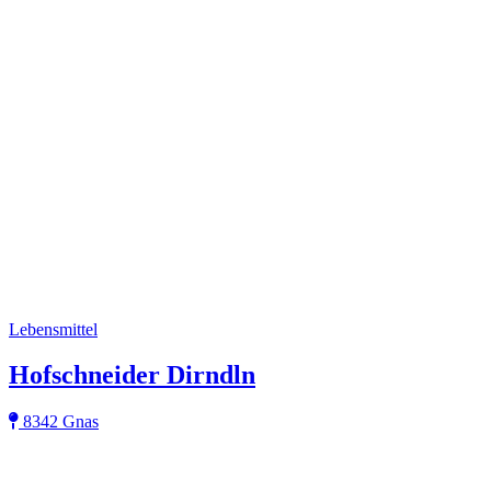
Lebensmittel
Hofschneider Dirndln
8342 Gnas