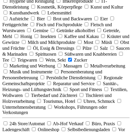
Hygiene und Reinigung
Imkereiprodukte
IT-
Dienstleistung
Kosmetik, Körperpflege
Kunst und Kultur
Kunsthandwerk
Lebensmittel
Aufstriche
Bier
Brot und Backwaren
Eier
Fertiggerichte
Fisch und Fischprodukte
Fleisch und
Wurstwaren
Gemüse
Getränke alkoholfrei
Getreide,
Mehl
Honig
Insekten
Kaffee und Kakau
Kräuter und
Gewürze
Milch und Milchprodukte
Most
Müsli
Obst
und Früchte
Öl, Essig & Dressings
Pilze
Salz
Saucen
& Marinaden
Spirituosen
Süßwaren und Knabbereien
Tee
Teigwaren
Wein, Sekt
Zucker
Marketing und Werbung
Massagen
Metallverarbeitung
Musik und Instrumente
Personenberatung und
Personenbetreuung
Persönliche Dienstleistung
Regionale
Gemeinschaftsprojekte
Reparatur und Service
Sanitär-,
Heizungs- und Lüftungstechnik
Sport und Fitness
Textilien,
Wollwaren
Tierbedarf und Züchterei
Tischlerei und
Holzverarbeitung
Tourismus, Hotel
Uhren, Schmuck
Unternehmensberatung
Workshops, Führungen oder
Verkostungen
24h Store/Automat
Ab-Hof Verkauf
Büro, Praxis
Ladengeschäft
Onlineshop
Selbstbedienungsladen
Vor