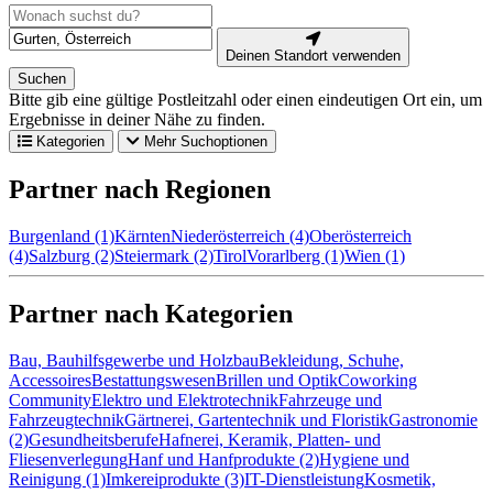
Deinen Standort verwenden
Suchen
Bitte gib eine gültige Postleitzahl oder einen eindeutigen Ort ein, um
Ergebnisse in deiner Nähe zu finden.
Kategorien
Mehr Suchoptionen
Partner nach Regionen
Burgenland (1)
Kärnten
Niederösterreich (4)
Oberösterreich
(4)
Salzburg (2)
Steiermark (2)
Tirol
Vorarlberg (1)
Wien (1)
Partner nach Kategorien
Bau, Bauhilfsgewerbe und Holzbau
Bekleidung, Schuhe,
Accessoires
Bestattungswesen
Brillen und Optik
Coworking
Community
Elektro und Elektrotechnik
Fahrzeuge und
Fahrzeugtechnik
Gärtnerei, Gartentechnik und Floristik
Gastronomie
(2)
Gesundheitsberufe
Hafnerei, Keramik, Platten- und
Fliesenverlegung
Hanf und Hanfprodukte (2)
Hygiene und
Reinigung (1)
Imkereiprodukte (3)
IT-Dienstleistung
Kosmetik,