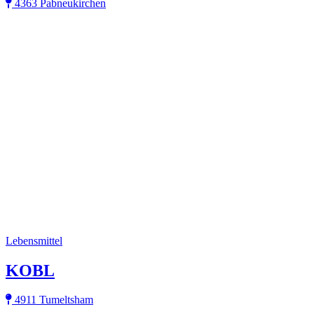
4363 Pabneukirchen
Lebensmittel
KOBL
4911 Tumeltsham