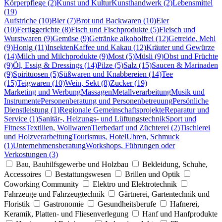
Körperpflege (2)
Kunst und Kultur
Kunsthandwerk (2)
Lebensmittel
(19)
Aufstriche (10)
Bier (7)
Brot und Backwaren (10)
Eier
(10)
Fertiggerichte (8)
Fisch und Fischprodukte (5)
Fleisch und
Wurstwaren (9)
Gemüse (9)
Getränke alkoholfrei (12)
Getreide, Mehl
(9)
Honig (11)
Insekten
Kaffee und Kakau (12)
Kräuter und Gewürze
(14)
Milch und Milchprodukte (9)
Most (5)
Müsli (9)
Obst und Früchte
(9)
Öl, Essig & Dressings (14)
Pilze (5)
Salz (15)
Saucen & Marinaden
(9)
Spirituosen (5)
Süßwaren und Knabbereien (14)
Tee
(15)
Teigwaren (10)
Wein, Sekt (8)
Zucker (19)
Marketing und Werbung
Massagen
Metallverarbeitung
Musik und
Instrumente
Personenberatung und Personenbetreuung
Persönliche
Dienstleistung (1)
Regionale Gemeinschaftsprojekte
Reparatur und
Service (1)
Sanitär-, Heizungs- und Lüftungstechnik
Sport und
Fitness
Textilien, Wollwaren
Tierbedarf und Züchterei (2)
Tischlerei
und Holzverarbeitung
Tourismus, Hotel
Uhren, Schmuck
(1)
Unternehmensberatung
Workshops, Führungen oder
Verkostungen (3)
Bau, Bauhilfsgewerbe und Holzbau
Bekleidung, Schuhe,
Accessoires
Bestattungswesen
Brillen und Optik
Coworking Community
Elektro und Elektrotechnik
Fahrzeuge und Fahrzeugtechnik
Gärtnerei, Gartentechnik und
Floristik
Gastronomie
Gesundheitsberufe
Hafnerei,
Keramik, Platten- und Fliesenverlegung
Hanf und Hanfprodukte