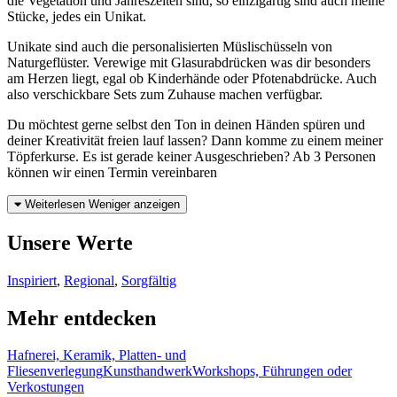
die Vegetation und Jahreszeiten sind, so einzigartig sind auch meine
Stücke, jedes ein Unikat.
Unikate sind auch die personalisierten Müslischüsseln von
Naturgeflüster. Verewige mit Glasurabdrücken was dir besonders
am Herzen liegt, egal ob Kinderhände oder Pfotenabdrücke. Auch
also verschickbare Sets zum Zuhause machen verfügbar.
Du möchtest gerne selbst den Ton in deinen Händen spüren und
deiner Kreativität freien lauf lassen? Dann komme zu einem meiner
Töpferkurse. Es ist gerade keiner Ausgeschrieben? Ab 3 Personen
können wir einen Termin vereinbaren
Weiterlesen
Weniger anzeigen
Unsere Werte
Inspiriert
,
Regional
,
Sorgfältig
Mehr entdecken
Hafnerei, Keramik, Platten- und
Fliesenverlegung
Kunsthandwerk
Workshops, Führungen oder
Verkostungen