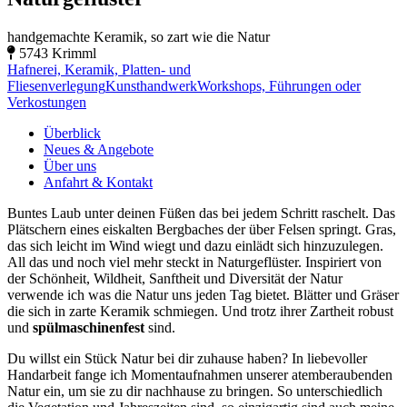
handgemachte Keramik, so zart wie die Natur
5743 Krimml
Hafnerei, Keramik, Platten- und
Fliesenverlegung
Kunsthandwerk
Workshops, Führungen oder
Verkostungen
Überblick
Neues & Angebote
Über uns
Anfahrt & Kontakt
Buntes Laub unter deinen Füßen das bei jedem Schritt raschelt. Das
Plätschern eines eiskalten Bergbaches der über Felsen springt. Gras,
das sich leicht im Wind wiegt und dazu einlädt sich hinzuzulegen.
All das und noch viel mehr steckt in Naturgeflüster. Inspiriert von
der Schönheit, Wildheit, Sanftheit und Diversität der Natur
verwende ich was die Natur uns jeden Tag bietet. Blätter und Gräser
die sich in zarte Keramik schmiegen. Und trotz ihrer Zartheit robust
und
spülmaschinenfest
sind.
Du willst ein Stück Natur bei dir zuhause haben? In liebevoller
Handarbeit fange ich Momentaufnahmen unserer atemberaubenden
Natur ein, um sie zu dir nachhause zu bringen. So unterschiedlich