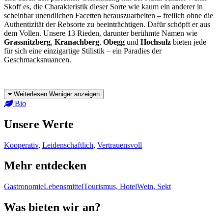
Skoff es, die Charakteristik dieser Sorte wie kaum ein anderer in
scheinbar unendlichen Facetten herauszuarbeiten – freilich ohne die
Authentizität der Rebsorte zu beeinträchtigen. Dafür schöpft er aus
dem Vollen. Unsere 13 Rieden, darunter berühmte Namen wie
Grassnitzberg
,
Kranachberg
,
Obegg
und
Hochsulz
bieten jede
für sich eine einzigartige Stilistik – ein Paradies der
Geschmacksnuancen.
Weiterlesen
Weniger anzeigen
Bio
Unsere Werte
Kooperativ
,
Leidenschaftlich
,
Vertrauensvoll
Mehr entdecken
Gastronomie
Lebensmittel
Tourismus, Hotel
Wein, Sekt
Was bieten wir an?