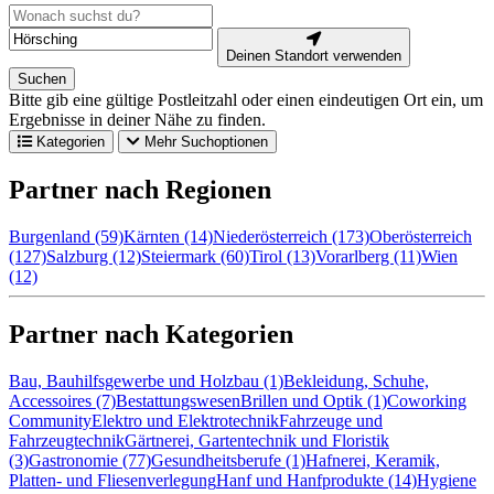
Deinen Standort verwenden
Suchen
Bitte gib eine gültige Postleitzahl oder einen eindeutigen Ort ein, um
Ergebnisse in deiner Nähe zu finden.
Kategorien
Mehr Suchoptionen
Partner nach Regionen
Burgenland (59)
Kärnten (14)
Niederösterreich (173)
Oberösterreich
(127)
Salzburg (12)
Steiermark (60)
Tirol (13)
Vorarlberg (11)
Wien
(12)
Partner nach Kategorien
Bau, Bauhilfsgewerbe und Holzbau (1)
Bekleidung, Schuhe,
Accessoires (7)
Bestattungswesen
Brillen und Optik (1)
Coworking
Community
Elektro und Elektrotechnik
Fahrzeuge und
Fahrzeugtechnik
Gärtnerei, Gartentechnik und Floristik
(3)
Gastronomie (77)
Gesundheitsberufe (1)
Hafnerei, Keramik,
Platten- und Fliesenverlegung
Hanf und Hanfprodukte (14)
Hygiene