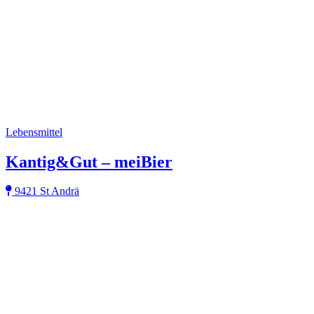
Lebensmittel
Kantig&Gut – meiBier
9421 St Andrä