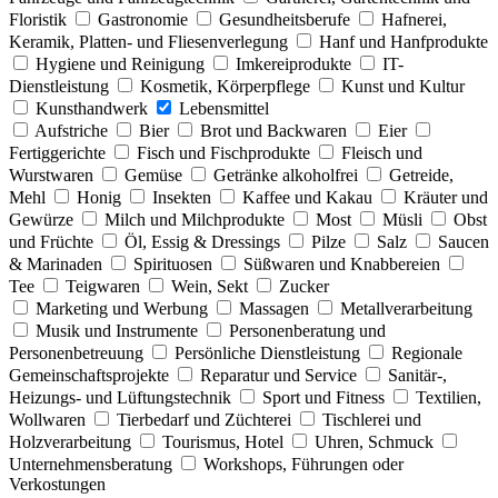
Floristik
Gastronomie
Gesundheitsberufe
Hafnerei,
Keramik, Platten- und Fliesenverlegung
Hanf und Hanfprodukte
Hygiene und Reinigung
Imkereiprodukte
IT-
Dienstleistung
Kosmetik, Körperpflege
Kunst und Kultur
Kunsthandwerk
Lebensmittel
Aufstriche
Bier
Brot und Backwaren
Eier
Fertiggerichte
Fisch und Fischprodukte
Fleisch und
Wurstwaren
Gemüse
Getränke alkoholfrei
Getreide,
Mehl
Honig
Insekten
Kaffee und Kakau
Kräuter und
Gewürze
Milch und Milchprodukte
Most
Müsli
Obst
und Früchte
Öl, Essig & Dressings
Pilze
Salz
Saucen
& Marinaden
Spirituosen
Süßwaren und Knabbereien
Tee
Teigwaren
Wein, Sekt
Zucker
Marketing und Werbung
Massagen
Metallverarbeitung
Musik und Instrumente
Personenberatung und
Personenbetreuung
Persönliche Dienstleistung
Regionale
Gemeinschaftsprojekte
Reparatur und Service
Sanitär-,
Heizungs- und Lüftungstechnik
Sport und Fitness
Textilien,
Wollwaren
Tierbedarf und Züchterei
Tischlerei und
Holzverarbeitung
Tourismus, Hotel
Uhren, Schmuck
Unternehmensberatung
Workshops, Führungen oder
Verkostungen