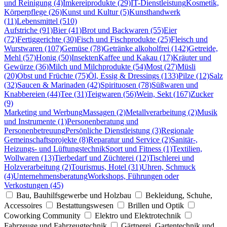
und Reinigung (4)
Imkereiprodukte (29)
IT-Dienstleistung
Kosmetik,
Körperpflege (26)
Kunst und Kultur (5)
Kunsthandwerk
(11)
Lebensmittel (510)
Aufstriche (91)
Bier (41)
Brot und Backwaren (55)
Eier
(72)
Fertiggerichte (30)
Fisch und Fischprodukte (25)
Fleisch und
Wurstwaren (107)
Gemüse (78)
Getränke alkoholfrei (142)
Getreide,
Mehl (57)
Honig (50)
Insekten
Kaffee und Kakau (17)
Kräuter und
Gewürze (36)
Milch und Milchprodukte (54)
Most (27)
Müsli
(20)
Obst und Früchte (75)
Öl, Essig & Dressings (133)
Pilze (12)
Salz
(32)
Saucen & Marinaden (42)
Spirituosen (78)
Süßwaren und
Knabbereien (44)
Tee (31)
Teigwaren (56)
Wein, Sekt (167)
Zucker
(9)
Marketing und Werbung
Massagen (2)
Metallverarbeitung (2)
Musik
und Instrumente (1)
Personenberatung und
Personenbetreuung
Persönliche Dienstleistung (3)
Regionale
Gemeinschaftsprojekte (8)
Reparatur und Service (2)
Sanitär-,
Heizungs- und Lüftungstechnik
Sport und Fitness (1)
Textilien,
Wollwaren (13)
Tierbedarf und Züchterei (12)
Tischlerei und
Holzverarbeitung (2)
Tourismus, Hotel (31)
Uhren, Schmuck
(4)
Unternehmensberatung
Workshops, Führungen oder
Verkostungen (45)
Bau, Bauhilfsgewerbe und Holzbau
Bekleidung, Schuhe,
Accessoires
Bestattungswesen
Brillen und Optik
Coworking Community
Elektro und Elektrotechnik
Fahrzeuge und Fahrzeugtechnik
Gärtnerei, Gartentechnik und