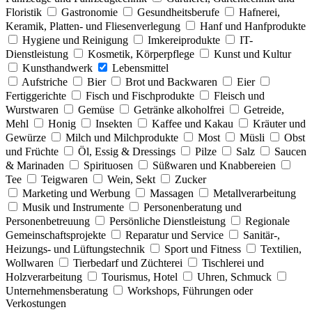
Floristik
Gastronomie
Gesundheitsberufe
Hafnerei,
Keramik, Platten- und Fliesenverlegung
Hanf und Hanfprodukte
Hygiene und Reinigung
Imkereiprodukte
IT-
Dienstleistung
Kosmetik, Körperpflege
Kunst und Kultur
Kunsthandwerk
Lebensmittel
Aufstriche
Bier
Brot und Backwaren
Eier
Fertiggerichte
Fisch und Fischprodukte
Fleisch und
Wurstwaren
Gemüse
Getränke alkoholfrei
Getreide,
Mehl
Honig
Insekten
Kaffee und Kakau
Kräuter und
Gewürze
Milch und Milchprodukte
Most
Müsli
Obst
und Früchte
Öl, Essig & Dressings
Pilze
Salz
Saucen
& Marinaden
Spirituosen
Süßwaren und Knabbereien
Tee
Teigwaren
Wein, Sekt
Zucker
Marketing und Werbung
Massagen
Metallverarbeitung
Musik und Instrumente
Personenberatung und
Personenbetreuung
Persönliche Dienstleistung
Regionale
Gemeinschaftsprojekte
Reparatur und Service
Sanitär-,
Heizungs- und Lüftungstechnik
Sport und Fitness
Textilien,
Wollwaren
Tierbedarf und Züchterei
Tischlerei und
Holzverarbeitung
Tourismus, Hotel
Uhren, Schmuck
Unternehmensberatung
Workshops, Führungen oder
Verkostungen