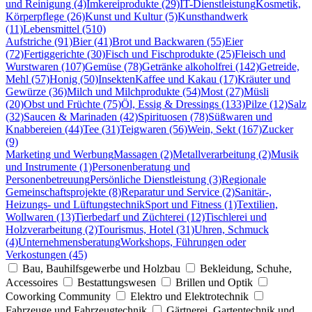
und Reinigung (4)
Imkereiprodukte (29)
IT-Dienstleistung
Kosmetik,
Körperpflege (26)
Kunst und Kultur (5)
Kunsthandwerk
(11)
Lebensmittel (510)
Aufstriche (91)
Bier (41)
Brot und Backwaren (55)
Eier
(72)
Fertiggerichte (30)
Fisch und Fischprodukte (25)
Fleisch und
Wurstwaren (107)
Gemüse (78)
Getränke alkoholfrei (142)
Getreide,
Mehl (57)
Honig (50)
Insekten
Kaffee und Kakau (17)
Kräuter und
Gewürze (36)
Milch und Milchprodukte (54)
Most (27)
Müsli
(20)
Obst und Früchte (75)
Öl, Essig & Dressings (133)
Pilze (12)
Salz
(32)
Saucen & Marinaden (42)
Spirituosen (78)
Süßwaren und
Knabbereien (44)
Tee (31)
Teigwaren (56)
Wein, Sekt (167)
Zucker
(9)
Marketing und Werbung
Massagen (2)
Metallverarbeitung (2)
Musik
und Instrumente (1)
Personenberatung und
Personenbetreuung
Persönliche Dienstleistung (3)
Regionale
Gemeinschaftsprojekte (8)
Reparatur und Service (2)
Sanitär-,
Heizungs- und Lüftungstechnik
Sport und Fitness (1)
Textilien,
Wollwaren (13)
Tierbedarf und Züchterei (12)
Tischlerei und
Holzverarbeitung (2)
Tourismus, Hotel (31)
Uhren, Schmuck
(4)
Unternehmensberatung
Workshops, Führungen oder
Verkostungen (45)
Bau, Bauhilfsgewerbe und Holzbau
Bekleidung, Schuhe,
Accessoires
Bestattungswesen
Brillen und Optik
Coworking Community
Elektro und Elektrotechnik
Fahrzeuge und Fahrzeugtechnik
Gärtnerei, Gartentechnik und