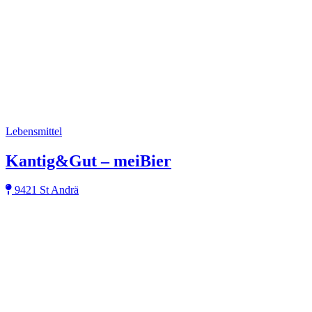
Lebensmittel
Kantig&Gut – meiBier
9421 St Andrä