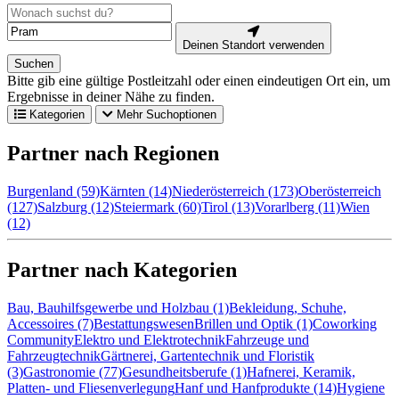
Deinen Standort verwenden
Suchen
Bitte gib eine gültige Postleitzahl oder einen eindeutigen Ort ein, um
Ergebnisse in deiner Nähe zu finden.
Kategorien
Mehr Suchoptionen
Partner nach Regionen
Burgenland (59)
Kärnten (14)
Niederösterreich (173)
Oberösterreich
(127)
Salzburg (12)
Steiermark (60)
Tirol (13)
Vorarlberg (11)
Wien
(12)
Partner nach Kategorien
Bau, Bauhilfsgewerbe und Holzbau (1)
Bekleidung, Schuhe,
Accessoires (7)
Bestattungswesen
Brillen und Optik (1)
Coworking
Community
Elektro und Elektrotechnik
Fahrzeuge und
Fahrzeugtechnik
Gärtnerei, Gartentechnik und Floristik
(3)
Gastronomie (77)
Gesundheitsberufe (1)
Hafnerei, Keramik,
Platten- und Fliesenverlegung
Hanf und Hanfprodukte (14)
Hygiene