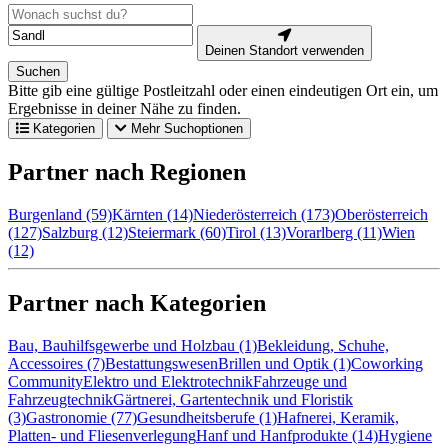
Deinen Standort verwenden
Suchen
Bitte gib eine gültige Postleitzahl oder einen eindeutigen Ort ein, um
Ergebnisse in deiner Nähe zu finden.
Kategorien
Mehr Suchoptionen
Partner nach Regionen
Burgenland (59)
Kärnten (14)
Niederösterreich (173)
Oberösterreich
(127)
Salzburg (12)
Steiermark (60)
Tirol (13)
Vorarlberg (11)
Wien
(12)
Partner nach Kategorien
Bau, Bauhilfsgewerbe und Holzbau (1)
Bekleidung, Schuhe,
Accessoires (7)
Bestattungswesen
Brillen und Optik (1)
Coworking
Community
Elektro und Elektrotechnik
Fahrzeuge und
Fahrzeugtechnik
Gärtnerei, Gartentechnik und Floristik
(3)
Gastronomie (77)
Gesundheitsberufe (1)
Hafnerei, Keramik,
Platten- und Fliesenverlegung
Hanf und Hanfprodukte (14)
Hygiene