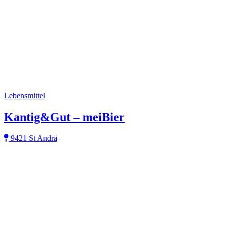
Lebensmittel
Kantig&Gut – meiBier
9421 St Andrä