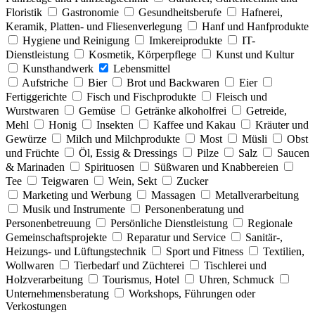
Floristik
Gastronomie
Gesundheitsberufe
Hafnerei,
Keramik, Platten- und Fliesenverlegung
Hanf und Hanfprodukte
Hygiene und Reinigung
Imkereiprodukte
IT-
Dienstleistung
Kosmetik, Körperpflege
Kunst und Kultur
Kunsthandwerk
Lebensmittel
Aufstriche
Bier
Brot und Backwaren
Eier
Fertiggerichte
Fisch und Fischprodukte
Fleisch und
Wurstwaren
Gemüse
Getränke alkoholfrei
Getreide,
Mehl
Honig
Insekten
Kaffee und Kakau
Kräuter und
Gewürze
Milch und Milchprodukte
Most
Müsli
Obst
und Früchte
Öl, Essig & Dressings
Pilze
Salz
Saucen
& Marinaden
Spirituosen
Süßwaren und Knabbereien
Tee
Teigwaren
Wein, Sekt
Zucker
Marketing und Werbung
Massagen
Metallverarbeitung
Musik und Instrumente
Personenberatung und
Personenbetreuung
Persönliche Dienstleistung
Regionale
Gemeinschaftsprojekte
Reparatur und Service
Sanitär-,
Heizungs- und Lüftungstechnik
Sport und Fitness
Textilien,
Wollwaren
Tierbedarf und Züchterei
Tischlerei und
Holzverarbeitung
Tourismus, Hotel
Uhren, Schmuck
Unternehmensberatung
Workshops, Führungen oder
Verkostungen