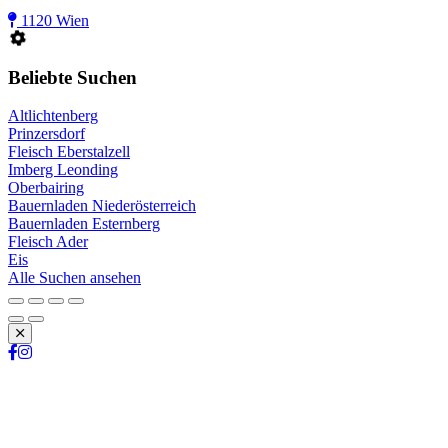
1120 Wien
Beliebte Suchen
Altlichtenberg
Prinzersdorf
Fleisch Eberstalzell
Imberg Leonding
Oberbairing
Bauernladen Niederösterreich
Bauernladen Esternberg
Fleisch Ader
Eis
Alle Suchen ansehen
Schließen