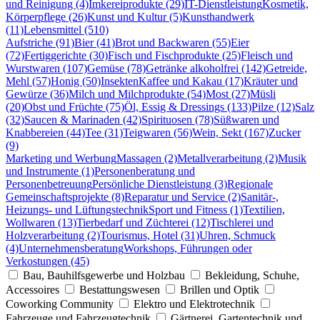
und Reinigung (4)
Imkereiprodukte (29)
IT-Dienstleistung
Kosmetik,
Körperpflege (26)
Kunst und Kultur (5)
Kunsthandwerk
(11)
Lebensmittel (510)
Aufstriche (91)
Bier (41)
Brot und Backwaren (55)
Eier
(72)
Fertiggerichte (30)
Fisch und Fischprodukte (25)
Fleisch und
Wurstwaren (107)
Gemüse (78)
Getränke alkoholfrei (142)
Getreide,
Mehl (57)
Honig (50)
Insekten
Kaffee und Kakau (17)
Kräuter und
Gewürze (36)
Milch und Milchprodukte (54)
Most (27)
Müsli
(20)
Obst und Früchte (75)
Öl, Essig & Dressings (133)
Pilze (12)
Salz
(32)
Saucen & Marinaden (42)
Spirituosen (78)
Süßwaren und
Knabbereien (44)
Tee (31)
Teigwaren (56)
Wein, Sekt (167)
Zucker
(9)
Marketing und Werbung
Massagen (2)
Metallverarbeitung (2)
Musik
und Instrumente (1)
Personenberatung und
Personenbetreuung
Persönliche Dienstleistung (3)
Regionale
Gemeinschaftsprojekte (8)
Reparatur und Service (2)
Sanitär-,
Heizungs- und Lüftungstechnik
Sport und Fitness (1)
Textilien,
Wollwaren (13)
Tierbedarf und Züchterei (12)
Tischlerei und
Holzverarbeitung (2)
Tourismus, Hotel (31)
Uhren, Schmuck
(4)
Unternehmensberatung
Workshops, Führungen oder
Verkostungen (45)
Bau, Bauhilfsgewerbe und Holzbau
Bekleidung, Schuhe,
Accessoires
Bestattungswesen
Brillen und Optik
Coworking Community
Elektro und Elektrotechnik
Fahrzeuge und Fahrzeugtechnik
Gärtnerei, Gartentechnik und