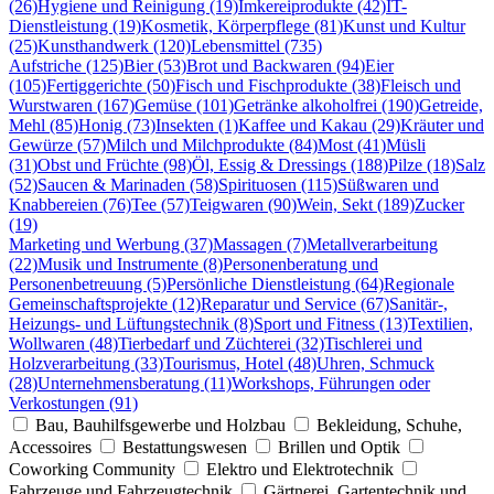
(26)
Hygiene und Reinigung (19)
Imkereiprodukte (42)
IT-
Dienstleistung (19)
Kosmetik, Körperpflege (81)
Kunst und Kultur
(25)
Kunsthandwerk (120)
Lebensmittel (735)
Aufstriche (125)
Bier (53)
Brot und Backwaren (94)
Eier
(105)
Fertiggerichte (50)
Fisch und Fischprodukte (38)
Fleisch und
Wurstwaren (167)
Gemüse (101)
Getränke alkoholfrei (190)
Getreide,
Mehl (85)
Honig (73)
Insekten (1)
Kaffee und Kakau (29)
Kräuter und
Gewürze (57)
Milch und Milchprodukte (84)
Most (41)
Müsli
(31)
Obst und Früchte (98)
Öl, Essig & Dressings (188)
Pilze (18)
Salz
(52)
Saucen & Marinaden (58)
Spirituosen (115)
Süßwaren und
Knabbereien (76)
Tee (57)
Teigwaren (90)
Wein, Sekt (189)
Zucker
(19)
Marketing und Werbung (37)
Massagen (7)
Metallverarbeitung
(22)
Musik und Instrumente (8)
Personenberatung und
Personenbetreuung (5)
Persönliche Dienstleistung (64)
Regionale
Gemeinschaftsprojekte (12)
Reparatur und Service (67)
Sanitär-,
Heizungs- und Lüftungstechnik (8)
Sport und Fitness (13)
Textilien,
Wollwaren (48)
Tierbedarf und Züchterei (32)
Tischlerei und
Holzverarbeitung (33)
Tourismus, Hotel (48)
Uhren, Schmuck
(28)
Unternehmensberatung (11)
Workshops, Führungen oder
Verkostungen (91)
Bau, Bauhilfsgewerbe und Holzbau
Bekleidung, Schuhe,
Accessoires
Bestattungswesen
Brillen und Optik
Coworking Community
Elektro und Elektrotechnik
Fahrzeuge und Fahrzeugtechnik
Gärtnerei, Gartentechnik und