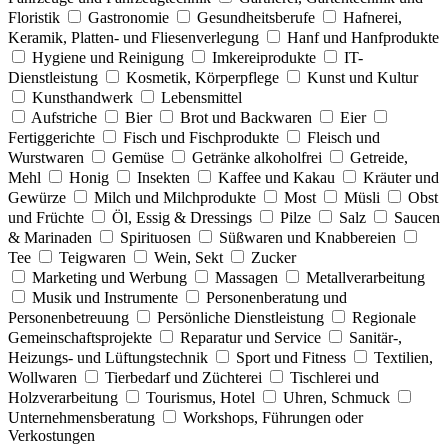
Floristik
Gastronomie
Gesundheitsberufe
Hafnerei,
Keramik, Platten- und Fliesenverlegung
Hanf und Hanfprodukte
Hygiene und Reinigung
Imkereiprodukte
IT-
Dienstleistung
Kosmetik, Körperpflege
Kunst und Kultur
Kunsthandwerk
Lebensmittel
Aufstriche
Bier
Brot und Backwaren
Eier
Fertiggerichte
Fisch und Fischprodukte
Fleisch und
Wurstwaren
Gemüse
Getränke alkoholfrei
Getreide,
Mehl
Honig
Insekten
Kaffee und Kakau
Kräuter und
Gewürze
Milch und Milchprodukte
Most
Müsli
Obst
und Früchte
Öl, Essig & Dressings
Pilze
Salz
Saucen
& Marinaden
Spirituosen
Süßwaren und Knabbereien
Tee
Teigwaren
Wein, Sekt
Zucker
Marketing und Werbung
Massagen
Metallverarbeitung
Musik und Instrumente
Personenberatung und
Personenbetreuung
Persönliche Dienstleistung
Regionale
Gemeinschaftsprojekte
Reparatur und Service
Sanitär-,
Heizungs- und Lüftungstechnik
Sport und Fitness
Textilien,
Wollwaren
Tierbedarf und Züchterei
Tischlerei und
Holzverarbeitung
Tourismus, Hotel
Uhren, Schmuck
Unternehmensberatung
Workshops, Führungen oder
Verkostungen