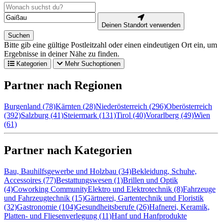
Deinen Standort verwenden
Suchen
Bitte gib eine gültige Postleitzahl oder einen eindeutigen Ort ein, um
Ergebnisse in deiner Nähe zu finden.
Kategorien
Mehr Suchoptionen
Partner nach Regionen
Burgenland (78)
Kärnten (28)
Niederösterreich (296)
Oberösterreich
(392)
Salzburg (41)
Steiermark (131)
Tirol (40)
Vorarlberg (49)
Wien
(61)
Partner nach Kategorien
Bau, Bauhilfsgewerbe und Holzbau (34)
Bekleidung, Schuhe,
Accessoires (77)
Bestattungswesen (1)
Brillen und Optik
(4)
Coworking Community
Elektro und Elektrotechnik (8)
Fahrzeuge
und Fahrzeugtechnik (15)
Gärtnerei, Gartentechnik und Floristik
(32)
Gastronomie (104)
Gesundheitsberufe (26)
Hafnerei, Keramik,
Platten- und Fliesenverlegung (11)
Hanf und Hanfprodukte