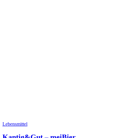
Lebensmittel
Kantig&Gut – meiBier