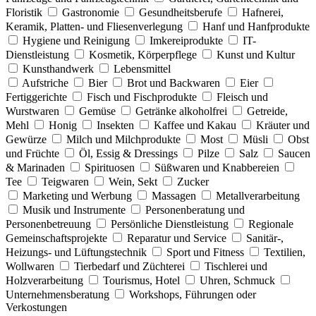
Floristik
Gastronomie
Gesundheitsberufe
Hafnerei,
Keramik, Platten- und Fliesenverlegung
Hanf und Hanfprodukte
Hygiene und Reinigung
Imkereiprodukte
IT-
Dienstleistung
Kosmetik, Körperpflege
Kunst und Kultur
Kunsthandwerk
Lebensmittel
Aufstriche
Bier
Brot und Backwaren
Eier
Fertiggerichte
Fisch und Fischprodukte
Fleisch und
Wurstwaren
Gemüse
Getränke alkoholfrei
Getreide,
Mehl
Honig
Insekten
Kaffee und Kakau
Kräuter und
Gewürze
Milch und Milchprodukte
Most
Müsli
Obst
und Früchte
Öl, Essig & Dressings
Pilze
Salz
Saucen
& Marinaden
Spirituosen
Süßwaren und Knabbereien
Tee
Teigwaren
Wein, Sekt
Zucker
Marketing und Werbung
Massagen
Metallverarbeitung
Musik und Instrumente
Personenberatung und
Personenbetreuung
Persönliche Dienstleistung
Regionale
Gemeinschaftsprojekte
Reparatur und Service
Sanitär-,
Heizungs- und Lüftungstechnik
Sport und Fitness
Textilien,
Wollwaren
Tierbedarf und Züchterei
Tischlerei und
Holzverarbeitung
Tourismus, Hotel
Uhren, Schmuck
Unternehmensberatung
Workshops, Führungen oder
Verkostungen