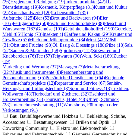
(26)
Hygiene und Reinigung (19)
Imkereiprodukte (42)
IT-
Dienstleistung (19)
Kosmetik, Körperpflege (81)
Kunst und Kultur
(25)
Kunsthandwerk (120)
Lebensmittel (735)
Aufstriche (125)
Bier (53)
Brot und Backwaren (94)
Eier
(105)
Fertiggerichte (50)
Fisch und Fischprodukte (38)
Fleisch und
Wurstwaren (167)
Gemüse (101)
Getränke alkoholfrei (190)
Getreide,
Mehl (85)
Honig (73)
Insekten (1)
Kaffee und Kakau (29)
Kräuter und
Gewürze (57)
Milch und Milchprodukte (84)
Most (41)
Müsli
(31)
Obst und Früchte (98)
Öl, Essig & Dressings (188)
Pilze (18)
Salz
(52)
Saucen & Marinaden (58)
Spirituosen (115)
Süßwaren und
Knabbereien (76)
Tee (57)
Teigwaren (90)
Wein, Sekt (189)
Zucker
(19)
Marketing und Werbung (37)
Massagen (7)
Metallverarbeitung
(22)
Musik und Instrumente (8)
Personenberatung und
Personenbetreuung (5)
Persönliche Dienstleistung (64)
Regionale
Gemeinschaftsprojekte (12)
Reparatur und Service (67)
Sanitär-,
Heizungs- und Lüftungstechnik (8)
Sport und Fitness (13)
Textilien,
Wollwaren (48)
Tierbedarf und Züchterei (32)
Tischlerei und
Holzverarbeitung (33)
Tourismus, Hotel (48)
Uhren, Schmuck
(28)
Unternehmensberatung (11)
Workshops, Führungen oder
Verkostungen (91)
Bau, Bauhilfsgewerbe und Holzbau
Bekleidung, Schuhe,
Accessoires
Bestattungswesen
Brillen und Optik
Coworking Community
Elektro und Elektrotechnik
Fahrzeuge und Fahrzeugtechnik
Gärtnerei, Gartentechnik und