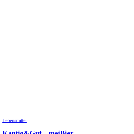
Lebensmittel
Kantig&Gut – meiBier