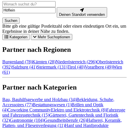
Deinen Standort verwenden
Suchen
Bitte gib eine gültige Postleitzahl oder einen eindeutigen Ort ein, um
Ergebnisse in deiner Nähe zu finden.
Kategorien
Mehr Suchoptionen
Partner nach Regionen
Burgenland (78)
Kärnten (28)
Niederösterreich (296)
Oberösterreich
(392)
Salzburg (41)
Steiermark (131)
Tirol (40)
Vorarlberg (49)
Wien
(61)
Partner nach Kategorien
Bau, Bauhilfsgewerbe und Holzbau (34)
Bekleidung, Schuhe,
Accessoires (77)
Bestattungswesen (1)
Brillen und Optik
(4)
Coworking Community
Elektro und Elektrotechnik (8)
Fahrzeuge
und Fahrzeugtechnik (15)
Gärtnerei, Gartentechnik und Floristik
(32)
Gastronomie (104)
Gesundheitsberufe (26)
Hafnerei, Keramik,
Platten- und Fliesenverlegung (11)
Hanf und Hanfprodukte