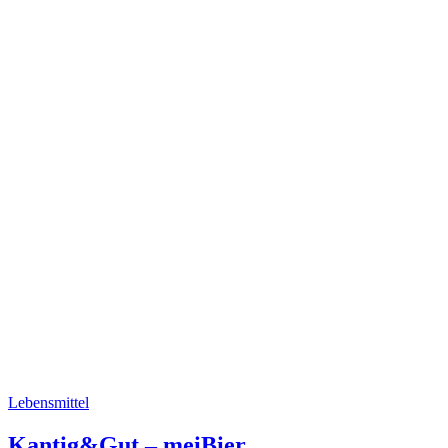
Lebensmittel
Kantig&Gut – meiBier