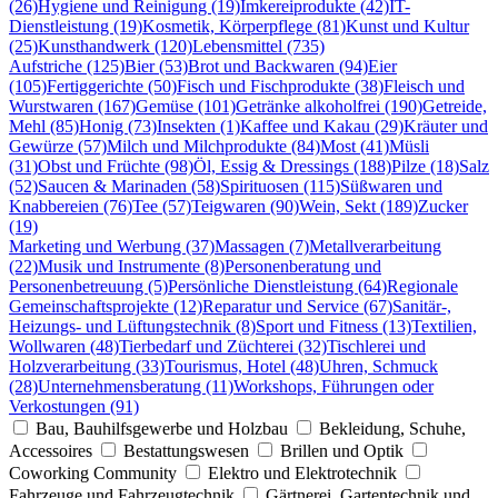
(26)
Hygiene und Reinigung (19)
Imkereiprodukte (42)
IT-
Dienstleistung (19)
Kosmetik, Körperpflege (81)
Kunst und Kultur
(25)
Kunsthandwerk (120)
Lebensmittel (735)
Aufstriche (125)
Bier (53)
Brot und Backwaren (94)
Eier
(105)
Fertiggerichte (50)
Fisch und Fischprodukte (38)
Fleisch und
Wurstwaren (167)
Gemüse (101)
Getränke alkoholfrei (190)
Getreide,
Mehl (85)
Honig (73)
Insekten (1)
Kaffee und Kakau (29)
Kräuter und
Gewürze (57)
Milch und Milchprodukte (84)
Most (41)
Müsli
(31)
Obst und Früchte (98)
Öl, Essig & Dressings (188)
Pilze (18)
Salz
(52)
Saucen & Marinaden (58)
Spirituosen (115)
Süßwaren und
Knabbereien (76)
Tee (57)
Teigwaren (90)
Wein, Sekt (189)
Zucker
(19)
Marketing und Werbung (37)
Massagen (7)
Metallverarbeitung
(22)
Musik und Instrumente (8)
Personenberatung und
Personenbetreuung (5)
Persönliche Dienstleistung (64)
Regionale
Gemeinschaftsprojekte (12)
Reparatur und Service (67)
Sanitär-,
Heizungs- und Lüftungstechnik (8)
Sport und Fitness (13)
Textilien,
Wollwaren (48)
Tierbedarf und Züchterei (32)
Tischlerei und
Holzverarbeitung (33)
Tourismus, Hotel (48)
Uhren, Schmuck
(28)
Unternehmensberatung (11)
Workshops, Führungen oder
Verkostungen (91)
Bau, Bauhilfsgewerbe und Holzbau
Bekleidung, Schuhe,
Accessoires
Bestattungswesen
Brillen und Optik
Coworking Community
Elektro und Elektrotechnik
Fahrzeuge und Fahrzeugtechnik
Gärtnerei, Gartentechnik und