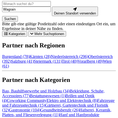
Deinen Standort verwenden
Suchen
Bitte gib eine gültige Postleitzahl oder einen eindeutigen Ort ein, um
Ergebnisse in deiner Nähe zu finden.
Kategorien
Mehr Suchoptionen
Partner nach Regionen
Burgenland (78)
Kärnten (28)
Niederösterreich (296)
Oberösterreich
(392)
Salzburg (41)
Steiermark (131)
Tirol (40)
Vorarlberg (49)
Wien
(61)
Partner nach Kategorien
Bau, Bauhilfsgewerbe und Holzbau (34)
Bekleidung, Schuhe,
Accessoires (77)
Bestattungswesen (1)
Brillen und Optik
(4)
Coworking Community
Elektro und Elektrotechnik (8)
Fahrzeuge
und Fahrzeugtechnik (15)
Gärtnerei, Gartentechnik und Floristik
(32)
Gastronomie (104)
Gesundheitsberufe (26)
Hafnerei, Keramik,
Platten- und Fliesenverlegung (11)
Hanf und Hanfprodukte