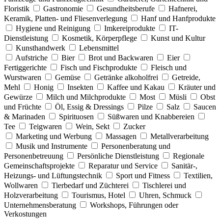
Floristik
Gastronomie
Gesundheitsberufe
Hafnerei,
Keramik, Platten- und Fliesenverlegung
Hanf und Hanfprodukte
Hygiene und Reinigung
Imkereiprodukte
IT-
Dienstleistung
Kosmetik, Körperpflege
Kunst und Kultur
Kunsthandwerk
Lebensmittel
Aufstriche
Bier
Brot und Backwaren
Eier
Fertiggerichte
Fisch und Fischprodukte
Fleisch und
Wurstwaren
Gemüse
Getränke alkoholfrei
Getreide,
Mehl
Honig
Insekten
Kaffee und Kakau
Kräuter und
Gewürze
Milch und Milchprodukte
Most
Müsli
Obst
und Früchte
Öl, Essig & Dressings
Pilze
Salz
Saucen
& Marinaden
Spirituosen
Süßwaren und Knabbereien
Tee
Teigwaren
Wein, Sekt
Zucker
Marketing und Werbung
Massagen
Metallverarbeitung
Musik und Instrumente
Personenberatung und
Personenbetreuung
Persönliche Dienstleistung
Regionale
Gemeinschaftsprojekte
Reparatur und Service
Sanitär-,
Heizungs- und Lüftungstechnik
Sport und Fitness
Textilien,
Wollwaren
Tierbedarf und Züchterei
Tischlerei und
Holzverarbeitung
Tourismus, Hotel
Uhren, Schmuck
Unternehmensberatung
Workshops, Führungen oder
Verkostungen