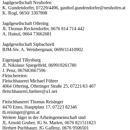
Jagdgesellschaft Neuhofen
K. Gundendorfer, 07229/4496, gasthof.gundendorfer@neuhofen.at
K. Rogl, 0650/ 3307898
Jagdgesellschaft Oftering
JL Thomas Reckendorfer, 0676 814 714 442
A. Hainzl, 0664 73662681
Jagdgesellschaft Sipbachzell
BJM-Stv. A. Weinbergmair, 0699/11410902
Eigenjagd Tillysburg
JL Nikolaus Spiegelfeld, 069919261780
J. Penz, 067683667596
Fleischereien:
Fleischhauerei Michael Führer
4064 Oftering, Ofteringer Straße 25, 07221/63 407
fleischhauerei.fuehrer@a1.net
Fleischhauerei Thomas Reisinger
4470 Enns, Hauptplatz 17, 07223 82346
th.reisinger@gmx.at
Weitere Jäger in der Arbeitsgemeinschaft sind
JL Arnold Gruber, JG St. Marien, 0676 821511823
Herbert Puchbauer, JG Gaflenz, 0676 9506501