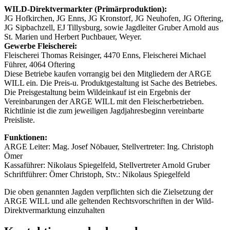
WILD-Direktvermarkter (Primärproduktion):
JG Hofkirchen, JG Enns, JG Kronstorf, JG Neuhofen, JG Oftering,
JG Sipbachzell, EJ Tillysburg, sowie Jagdleiter Gruber Arnold aus
St. Marien und Herbert Puchbauer, Weyer.
Gewerbe Fleischerei:
Fleischerei Thomas Reisinger, 4470 Enns, Fleischerei Michael
Führer, 4064 Oftering
Diese Betriebe kaufen vorrangig bei den Mitgliedern der ARGE
WILL ein. Die Preis-u. Produktgestaltung ist Sache des Betriebes.
Die Preisgestaltung beim Wildeinkauf ist ein Ergebnis der
Vereinbarungen der ARGE WILL mit den Fleischerbetrieben.
Richtlinie ist die zum jeweiligen Jagdjahresbeginn vereinbarte
Preisliste.
Funktionen:
ARGE Leiter: Mag. Josef Nöbauer, Stellvertreter: Ing. Christoph
Ömer
Kassaführer: Nikolaus Spiegelfeld, Stellvertreter Arnold Gruber
Schriftführer: Ömer Christoph, Stv.: Nikolaus Spiegelfeld
Die oben genannten Jagden verpflichten sich die Zielsetzung der
ARGE WILL und alle geltenden Rechtsvorschriften in der Wild-
Direktvermarktung einzuhalten