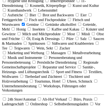
Hygiene und Reinigung
Imkereiprodukte
IT-
Dienstleistung
Kosmetik, Körperpflege
Kunst und Kultur
Kunsthandwerk
Lebensmittel
Aufstriche
Bier
Brot und Backwaren
Eier
Fertiggerichte
Fisch und Fischprodukte
Fleisch und
Wurstwaren
Gemüse
Getränke alkoholfrei
Getreide,
Mehl
Honig
Insekten
Kaffee und Kakau
Kräuter und
Gewürze
Milch und Milchprodukte
Most
Müsli
Obst
und Früchte
Öl, Essig & Dressings
Pilze
Salz
Saucen
& Marinaden
Spirituosen
Süßwaren und Knabbereien
Tee
Teigwaren
Wein, Sekt
Zucker
Marketing und Werbung
Massagen
Metallverarbeitung
Musik und Instrumente
Personenberatung und
Personenbetreuung
Persönliche Dienstleistung
Regionale
Gemeinschaftsprojekte
Reparatur und Service
Sanitär-,
Heizungs- und Lüftungstechnik
Sport und Fitness
Textilien,
Wollwaren
Tierbedarf und Züchterei
Tischlerei und
Holzverarbeitung
Tourismus, Hotel
Uhren, Schmuck
Unternehmensberatung
Workshops, Führungen oder
Verkostungen
24h Store/Automat
Ab-Hof Verkauf
Büro, Praxis
Ladengeschäft
Onlineshop
Selbstbedienungsladen
Vor