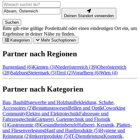
Deinen Standort verwenden
Suchen
Bitte gib eine gültige Postleitzahl oder einen eindeutigen Ort ein, um
Ergebnisse in deiner Nähe zu finden.
Kategorien
Mehr Suchoptionen
Partner nach Regionen
Burgenland (6)
Kärnten (3)
Niederösterreich (39)
Oberösterreich
(28)
Salzburg
Steiermark (5)
Tirol (2)
Vorarlberg (6)
Wien (4)
Partner nach Kategorien
Bau, Bauhilfsgewerbe und Holzbau
Bekleidung, Schuhe,
Accessoires (2)
Bestattungswesen
Brillen und Optik
Coworking
Community
Elektro und Elektrotechnik
Fahrzeuge und
Fahrzeugtechnik
Gärtnerei, Gartentechnik und Floristik
(1)
Gastronomie (8)
Gesundheitsberufe
Hafnerei, Keramik, Platten-
und Fliesenverlegung
Hanf und Hanfprodukte (5)
Hygiene und
Reinigung (2)
Imkereiprodukte (5)
IT-Dienstleistung
Kosmetik,