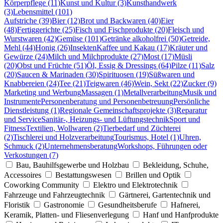
Körperpflege (11)
Kunst und Kultur (3)
Kunsthandwerk
(3)
Lebensmittel (101)
Aufstriche (39)
Bier (12)
Brot und Backwaren (40)
Eier
(48)
Fertiggerichte (25)
Fisch und Fischprodukte (20)
Fleisch und
Wurstwaren (42)
Gemüse (101)
Getränke alkoholfrei (50)
Getreide,
Mehl (44)
Honig (26)
Insekten
Kaffee und Kakau (17)
Kräuter und
Gewürze (24)
Milch und Milchprodukte (27)
Most (17)
Müsli
(20)
Obst und Früchte (51)
Öl, Essig & Dressings (64)
Pilze (11)
Salz
(20)
Saucen & Marinaden (30)
Spirituosen (19)
Süßwaren und
Knabbereien (24)
Tee (21)
Teigwaren (46)
Wein, Sekt (22)
Zucker (9)
Marketing und Werbung
Massagen (1)
Metallverarbeitung
Musik und
Instrumente
Personenberatung und Personenbetreuung
Persönliche
Dienstleistung (1)
Regionale Gemeinschaftsprojekte (3)
Reparatur
und Service
Sanitär-, Heizungs- und Lüftungstechnik
Sport und
Fitness
Textilien, Wollwaren (2)
Tierbedarf und Züchterei
(2)
Tischlerei und Holzverarbeitung
Tourismus, Hotel (1)
Uhren,
Schmuck (2)
Unternehmensberatung
Workshops, Führungen oder
Verkostungen (7)
Bau, Bauhilfsgewerbe und Holzbau
Bekleidung, Schuhe,
Accessoires
Bestattungswesen
Brillen und Optik
Coworking Community
Elektro und Elektrotechnik
Fahrzeuge und Fahrzeugtechnik
Gärtnerei, Gartentechnik und
Floristik
Gastronomie
Gesundheitsberufe
Hafnerei,
Keramik, Platten- und Fliesenverlegung
Hanf und Hanfprodukte