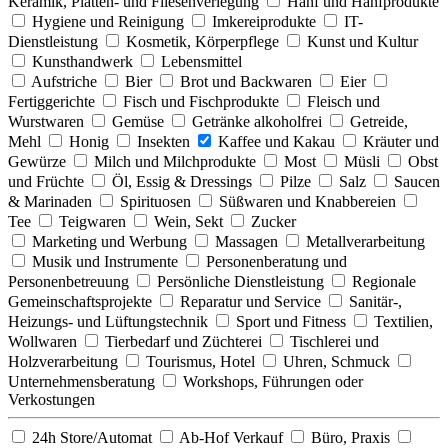
Keramik, Platten- und Fliesenverlegung
Hanf und Hanfprodukte
Hygiene und Reinigung
Imkereiprodukte
IT-
Dienstleistung
Kosmetik, Körperpflege
Kunst und Kultur
Kunsthandwerk
Lebensmittel
Aufstriche
Bier
Brot und Backwaren
Eier
Fertiggerichte
Fisch und Fischprodukte
Fleisch und
Wurstwaren
Gemüse
Getränke alkoholfrei
Getreide,
Mehl
Honig
Insekten
Kaffee und Kakau
Kräuter und
Gewürze
Milch und Milchprodukte
Most
Müsli
Obst
und Früchte
Öl, Essig & Dressings
Pilze
Salz
Saucen
& Marinaden
Spirituosen
Süßwaren und Knabbereien
Tee
Teigwaren
Wein, Sekt
Zucker
Marketing und Werbung
Massagen
Metallverarbeitung
Musik und Instrumente
Personenberatung und
Personenbetreuung
Persönliche Dienstleistung
Regionale
Gemeinschaftsprojekte
Reparatur und Service
Sanitär-,
Heizungs- und Lüftungstechnik
Sport und Fitness
Textilien,
Wollwaren
Tierbedarf und Züchterei
Tischlerei und
Holzverarbeitung
Tourismus, Hotel
Uhren, Schmuck
Unternehmensberatung
Workshops, Führungen oder
Verkostungen
24h Store/Automat
Ab-Hof Verkauf
Büro, Praxis