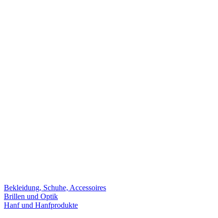
Bekleidung, Schuhe, Accessoires
Brillen und Optik
Hanf und Hanfprodukte