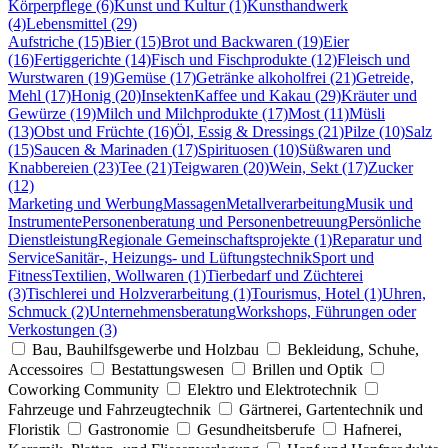
Körperpflege (6)
Kunst und Kultur (1)
Kunsthandwerk
(4)
Lebensmittel (29)
Aufstriche (15)
Bier (15)
Brot und Backwaren (19)
Eier
(16)
Fertiggerichte (14)
Fisch und Fischprodukte (12)
Fleisch und
Wurstwaren (19)
Gemüse (17)
Getränke alkoholfrei (21)
Getreide,
Mehl (17)
Honig (20)
Insekten
Kaffee und Kakau (29)
Kräuter und
Gewürze (19)
Milch und Milchprodukte (17)
Most (11)
Müsli
(13)
Obst und Früchte (16)
Öl, Essig & Dressings (21)
Pilze (10)
Salz
(15)
Saucen & Marinaden (17)
Spirituosen (10)
Süßwaren und
Knabbereien (23)
Tee (21)
Teigwaren (20)
Wein, Sekt (17)
Zucker
(12)
Marketing und Werbung
Massagen
Metallverarbeitung
Musik und
Instrumente
Personenberatung und Personenbetreuung
Persönliche
Dienstleistung
Regionale Gemeinschaftsprojekte (1)
Reparatur und
Service
Sanitär-, Heizungs- und Lüftungstechnik
Sport und
Fitness
Textilien, Wollwaren (1)
Tierbedarf und Züchterei
(3)
Tischlerei und Holzverarbeitung (1)
Tourismus, Hotel (1)
Uhren,
Schmuck (2)
Unternehmensberatung
Workshops, Führungen oder
Verkostungen (3)
Bau, Bauhilfsgewerbe und Holzbau
Bekleidung, Schuhe,
Accessoires
Bestattungswesen
Brillen und Optik
Coworking Community
Elektro und Elektrotechnik
Fahrzeuge und Fahrzeugtechnik
Gärtnerei, Gartentechnik und
Floristik
Gastronomie
Gesundheitsberufe
Hafnerei,