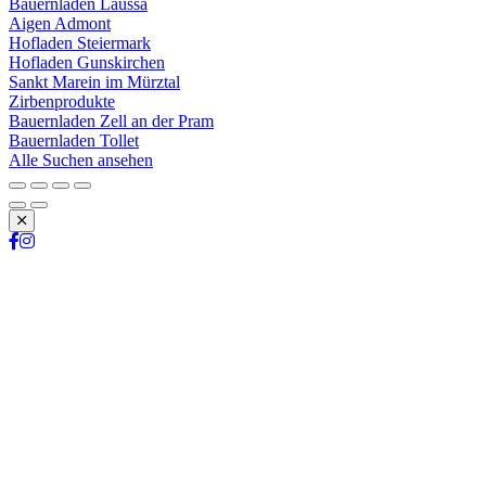
Bauernladen Laussa
Aigen Admont
Hofladen Steiermark
Hofladen Gunskirchen
Sankt Marein im Mürztal
Zirbenprodukte
Bauernladen Zell an der Pram
Bauernladen Tollet
Alle Suchen ansehen
Schließen