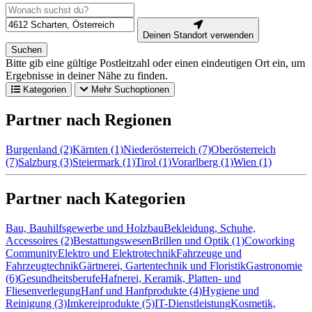
Deinen Standort verwenden
Suchen
Bitte gib eine gültige Postleitzahl oder einen eindeutigen Ort ein, um
Ergebnisse in deiner Nähe zu finden.
Kategorien
Mehr Suchoptionen
Partner nach Regionen
Burgenland (2)
Kärnten (1)
Niederösterreich (7)
Oberösterreich
(7)
Salzburg (3)
Steiermark (1)
Tirol (1)
Vorarlberg (1)
Wien (1)
Partner nach Kategorien
Bau, Bauhilfsgewerbe und Holzbau
Bekleidung, Schuhe,
Accessoires (2)
Bestattungswesen
Brillen und Optik (1)
Coworking
Community
Elektro und Elektrotechnik
Fahrzeuge und
Fahrzeugtechnik
Gärtnerei, Gartentechnik und Floristik
Gastronomie
(6)
Gesundheitsberufe
Hafnerei, Keramik, Platten- und
Fliesenverlegung
Hanf und Hanfprodukte (4)
Hygiene und
Reinigung (3)
Imkereiprodukte (5)
IT-Dienstleistung
Kosmetik,