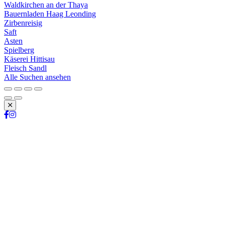
Waldkirchen an der Thaya
Bauernladen Haag Leonding
Zirbenreisig
Saft
Asten
Spielberg
Käserei Hittisau
Fleisch Sandl
Alle Suchen ansehen
Schließen