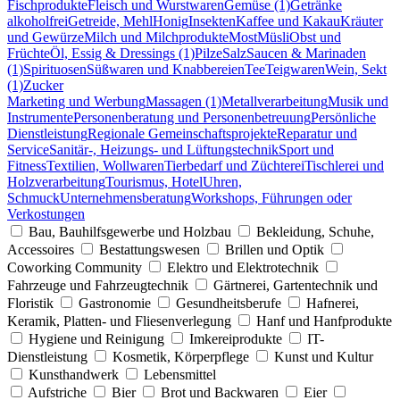
Fischprodukte
Fleisch und Wurstwaren
Gemüse (1)
Getränke
alkoholfrei
Getreide, Mehl
Honig
Insekten
Kaffee und Kakau
Kräuter
und Gewürze
Milch und Milchprodukte
Most
Müsli
Obst und
Früchte
Öl, Essig & Dressings (1)
Pilze
Salz
Saucen & Marinaden
(1)
Spirituosen
Süßwaren und Knabbereien
Tee
Teigwaren
Wein, Sekt
(1)
Zucker
Marketing und Werbung
Massagen (1)
Metallverarbeitung
Musik und
Instrumente
Personenberatung und Personenbetreuung
Persönliche
Dienstleistung
Regionale Gemeinschaftsprojekte
Reparatur und
Service
Sanitär-, Heizungs- und Lüftungstechnik
Sport und
Fitness
Textilien, Wollwaren
Tierbedarf und Züchterei
Tischlerei und
Holzverarbeitung
Tourismus, Hotel
Uhren,
Schmuck
Unternehmensberatung
Workshops, Führungen oder
Verkostungen
Bau, Bauhilfsgewerbe und Holzbau
Bekleidung, Schuhe,
Accessoires
Bestattungswesen
Brillen und Optik
Coworking Community
Elektro und Elektrotechnik
Fahrzeuge und Fahrzeugtechnik
Gärtnerei, Gartentechnik und
Floristik
Gastronomie
Gesundheitsberufe
Hafnerei,
Keramik, Platten- und Fliesenverlegung
Hanf und Hanfprodukte
Hygiene und Reinigung
Imkereiprodukte
IT-
Dienstleistung
Kosmetik, Körperpflege
Kunst und Kultur
Kunsthandwerk
Lebensmittel
Aufstriche
Bier
Brot und Backwaren
Eier