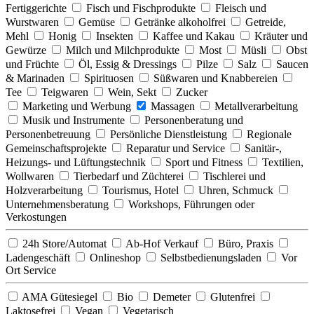
Fertiggerichte
Fisch und Fischprodukte
Fleisch und
Wurstwaren
Gemüse
Getränke alkoholfrei
Getreide,
Mehl
Honig
Insekten
Kaffee und Kakau
Kräuter und
Gewürze
Milch und Milchprodukte
Most
Müsli
Obst
und Früchte
Öl, Essig & Dressings
Pilze
Salz
Saucen
& Marinaden
Spirituosen
Süßwaren und Knabbereien
Tee
Teigwaren
Wein, Sekt
Zucker
Marketing und Werbung
Massagen
Metallverarbeitung
Musik und Instrumente
Personenberatung und
Personenbetreuung
Persönliche Dienstleistung
Regionale
Gemeinschaftsprojekte
Reparatur und Service
Sanitär-,
Heizungs- und Lüftungstechnik
Sport und Fitness
Textilien,
Wollwaren
Tierbedarf und Züchterei
Tischlerei und
Holzverarbeitung
Tourismus, Hotel
Uhren, Schmuck
Unternehmensberatung
Workshops, Führungen oder
Verkostungen
24h Store/Automat
Ab-Hof Verkauf
Büro, Praxis
Ladengeschäft
Onlineshop
Selbstbedienungsladen
Vor
Ort Service
AMA Gütesiegel
Bio
Demeter
Glutenfrei
Laktosefrei
Vegan
Vegetarisch