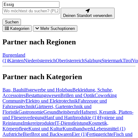
Deinen Standort verwenden
Suchen
Kategorien
Mehr Suchoptionen
Partner nach Regionen
Burgenland
(1)
Kärnten
Niederösterreich
Oberösterreich
Salzburg
Steiermark
Tirol
Vo
Partner nach Kategorien
Bau, Bauhilfsgewerbe und Holzbau
Bekleidung, Schuhe,
Accessoires
Bestattungswesen
Brillen und Optik
Coworking
Community
Elektro und Elektrotechnik
Fahrzeuge und
Fahrzeugtechnik
Gärtnerei, Gartentechnik und
Floristik
Gastronomie
Gesundheitsberufe
Hafnerei, Keramik, Platten-
und Fliesenverlegung
Hanf und Hanfprodukte (1)
Hygiene und
Reinigung
Imkereiprodukte
IT-Dienstleistung
Kosmetik,
Körperpflege
Kunst und Kultur
Kunsthandwerk
Lebensmittel (1)
Aufstriche
Bier
Brot und Backwaren
Eier (1)
Fertiggerichte
Fisch und