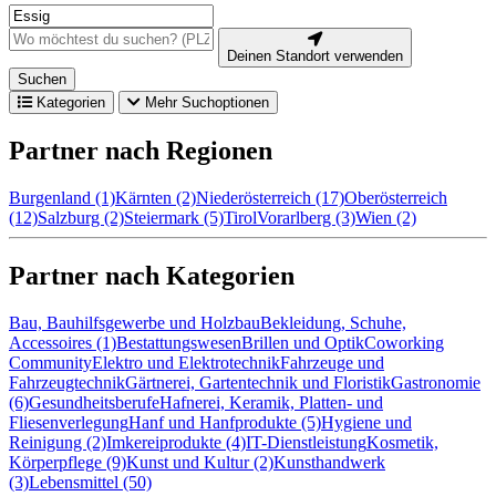
Deinen Standort verwenden
Suchen
Kategorien
Mehr Suchoptionen
Partner nach Regionen
Burgenland (1)
Kärnten (2)
Niederösterreich (17)
Oberösterreich
(12)
Salzburg (2)
Steiermark (5)
Tirol
Vorarlberg (3)
Wien (2)
Partner nach Kategorien
Bau, Bauhilfsgewerbe und Holzbau
Bekleidung, Schuhe,
Accessoires (1)
Bestattungswesen
Brillen und Optik
Coworking
Community
Elektro und Elektrotechnik
Fahrzeuge und
Fahrzeugtechnik
Gärtnerei, Gartentechnik und Floristik
Gastronomie
(6)
Gesundheitsberufe
Hafnerei, Keramik, Platten- und
Fliesenverlegung
Hanf und Hanfprodukte (5)
Hygiene und
Reinigung (2)
Imkereiprodukte (4)
IT-Dienstleistung
Kosmetik,
Körperpflege (9)
Kunst und Kultur (2)
Kunsthandwerk
(3)
Lebensmittel (50)