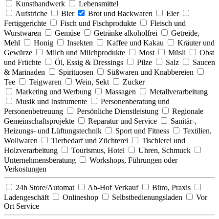
Kunsthandwerk
Lebensmittel
Aufstriche
Bier
Brot und Backwaren
Eier
Fertiggerichte
Fisch und Fischprodukte
Fleisch und
Wurstwaren
Gemüse
Getränke alkoholfrei
Getreide,
Mehl
Honig
Insekten
Kaffee und Kakau
Kräuter und
Gewürze
Milch und Milchprodukte
Most
Müsli
Obst
und Früchte
Öl, Essig & Dressings
Pilze
Salz
Saucen
& Marinaden
Spirituosen
Süßwaren und Knabbereien
Tee
Teigwaren
Wein, Sekt
Zucker
Marketing und Werbung
Massagen
Metallverarbeitung
Musik und Instrumente
Personenberatung und
Personenbetreuung
Persönliche Dienstleistung
Regionale
Gemeinschaftsprojekte
Reparatur und Service
Sanitär-,
Heizungs- und Lüftungstechnik
Sport und Fitness
Textilien,
Wollwaren
Tierbedarf und Züchterei
Tischlerei und
Holzverarbeitung
Tourismus, Hotel
Uhren, Schmuck
Unternehmensberatung
Workshops, Führungen oder
Verkostungen
24h Store/Automat
Ab-Hof Verkauf
Büro, Praxis
Ladengeschäft
Onlineshop
Selbstbedienungsladen
Vor
Ort Service