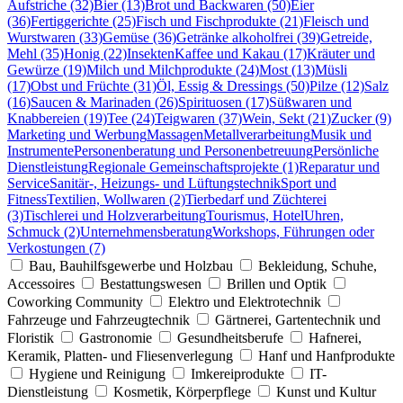
Aufstriche (32)
Bier (13)
Brot und Backwaren (50)
Eier
(36)
Fertiggerichte (25)
Fisch und Fischprodukte (21)
Fleisch und
Wurstwaren (33)
Gemüse (36)
Getränke alkoholfrei (39)
Getreide,
Mehl (35)
Honig (22)
Insekten
Kaffee und Kakau (17)
Kräuter und
Gewürze (19)
Milch und Milchprodukte (24)
Most (13)
Müsli
(17)
Obst und Früchte (31)
Öl, Essig & Dressings (50)
Pilze (12)
Salz
(16)
Saucen & Marinaden (26)
Spirituosen (17)
Süßwaren und
Knabbereien (19)
Tee (24)
Teigwaren (37)
Wein, Sekt (21)
Zucker (9)
Marketing und Werbung
Massagen
Metallverarbeitung
Musik und
Instrumente
Personenberatung und Personenbetreuung
Persönliche
Dienstleistung
Regionale Gemeinschaftsprojekte (1)
Reparatur und
Service
Sanitär-, Heizungs- und Lüftungstechnik
Sport und
Fitness
Textilien, Wollwaren (2)
Tierbedarf und Züchterei
(3)
Tischlerei und Holzverarbeitung
Tourismus, Hotel
Uhren,
Schmuck (2)
Unternehmensberatung
Workshops, Führungen oder
Verkostungen (7)
Bau, Bauhilfsgewerbe und Holzbau
Bekleidung, Schuhe,
Accessoires
Bestattungswesen
Brillen und Optik
Coworking Community
Elektro und Elektrotechnik
Fahrzeuge und Fahrzeugtechnik
Gärtnerei, Gartentechnik und
Floristik
Gastronomie
Gesundheitsberufe
Hafnerei,
Keramik, Platten- und Fliesenverlegung
Hanf und Hanfprodukte
Hygiene und Reinigung
Imkereiprodukte
IT-
Dienstleistung
Kosmetik, Körperpflege
Kunst und Kultur