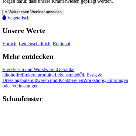
sorgen dafür, dass unsere Kräuterwiesen gepflegt werden.
Weiterlesen
Weniger anzeigen
Vegetarisch
Unsere Werte
Ehrlich
,
Leidenschaftlich
,
Regional
Mehr entdecken
Eier
Fleisch und Wurstwaren
Getränke
alkoholfrei
Imkereiprodukte
Lebensmittel
Öl, Essig &
Dressings
Salz
Süßwaren und Knabbereien
Workshops, Führungen
oder Verkostungen
Schaufenster