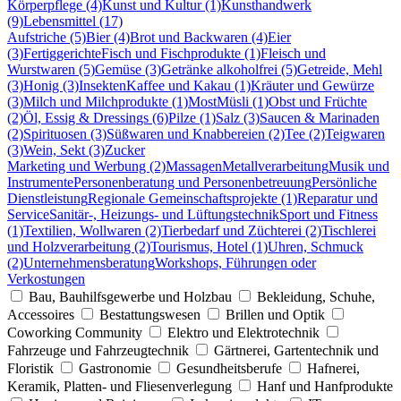
Körperpflege (4)
Kunst und Kultur (1)
Kunsthandwerk
(9)
Lebensmittel (17)
Aufstriche (5)
Bier (4)
Brot und Backwaren (4)
Eier
(3)
Fertiggerichte
Fisch und Fischprodukte (1)
Fleisch und
Wurstwaren (5)
Gemüse (3)
Getränke alkoholfrei (5)
Getreide, Mehl
(3)
Honig (3)
Insekten
Kaffee und Kakau (1)
Kräuter und Gewürze
(3)
Milch und Milchprodukte (1)
Most
Müsli (1)
Obst und Früchte
(2)
Öl, Essig & Dressings (6)
Pilze (1)
Salz (3)
Saucen & Marinaden
(2)
Spirituosen (3)
Süßwaren und Knabbereien (2)
Tee (2)
Teigwaren
(3)
Wein, Sekt (3)
Zucker
Marketing und Werbung (2)
Massagen
Metallverarbeitung
Musik und
Instrumente
Personenberatung und Personenbetreuung
Persönliche
Dienstleistung
Regionale Gemeinschaftsprojekte (1)
Reparatur und
Service
Sanitär-, Heizungs- und Lüftungstechnik
Sport und Fitness
(1)
Textilien, Wollwaren (2)
Tierbedarf und Züchterei (2)
Tischlerei
und Holzverarbeitung (2)
Tourismus, Hotel (1)
Uhren, Schmuck
(2)
Unternehmensberatung
Workshops, Führungen oder
Verkostungen
Bau, Bauhilfsgewerbe und Holzbau
Bekleidung, Schuhe,
Accessoires
Bestattungswesen
Brillen und Optik
Coworking Community
Elektro und Elektrotechnik
Fahrzeuge und Fahrzeugtechnik
Gärtnerei, Gartentechnik und
Floristik
Gastronomie
Gesundheitsberufe
Hafnerei,
Keramik, Platten- und Fliesenverlegung
Hanf und Hanfprodukte