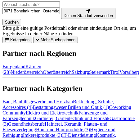
Deinen Standort verwenden
Suchen
Bitte gib eine gültige Postleitzahl oder einen eindeutigen Ort ein, um
Ergebnisse in deiner Nähe zu finden.
Kategorien
Mehr Suchoptionen
Partner nach Regionen
Burgenland
Kärnten
(28)
Niederösterreich
Oberösterreich
Salzburg
Steiermark
Tirol
Vorarlber
Partner nach Kategorien
Bau, Bauhilfsgewerbe und Holzbau
Bekleidung, Schuhe,
Accessoires (4)
Bestattungswesen
Brillen und Optik (1)
Coworking
Community
Elektro und Elektrotechnik
Fahrzeuge und
Fahrzeugtechnik
Gärtnerei, Gartentechnik und Floristik
Gastronomie
(3)
Gesundheitsberufe
Hafnerei, Keramik, Platten- und
Fliesenverlegung
Hanf und Hanfprodukte (3)
Hygiene und
Reinigung
Imkereiprodukte (3)
IT-Dienstleistung
Kosmetik,