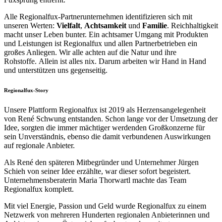
Alle Regionalfux-Partnerunternehmen identifizieren sich mit
unseren Werten:
Vielfalt
,
Achtsamkeit
und
Familie
. Reichhaltigkeit
macht unser Leben bunter. Ein achtsamer Umgang mit Produkten
und Leistungen ist Regionalfux und allen Partnerbetrieben ein
großes Anliegen. Wir alle achten auf die Natur und ihre
Rohstoffe. Allein ist alles nix. Darum arbeiten wir Hand in Hand
und unterstützen uns gegenseitig.
Regionalfux-Story
Unsere Plattform Regionalfux ist 2019 als Herzensangelegenheit
von René Schwung entstanden. Schon lange vor der Umsetzung der
Idee, sorgten die immer mächtiger werdenden Großkonzerne für
sein Unverständnis, ebenso die damit verbundenen Auswirkungen
auf regionale Anbieter.
Als René den späteren Mitbegründer und Unternehmer Jürgen
Schieh von seiner Idee erzählte, war dieser sofort begeistert.
Unternehmensberaterin Maria Thorwartl machte das Team
Regionalfux komplett.
Mit viel Energie, Passion und Geld wurde Regionalfux zu einem
Netzwerk von mehreren Hunderten regionalen Anbieterinnen und