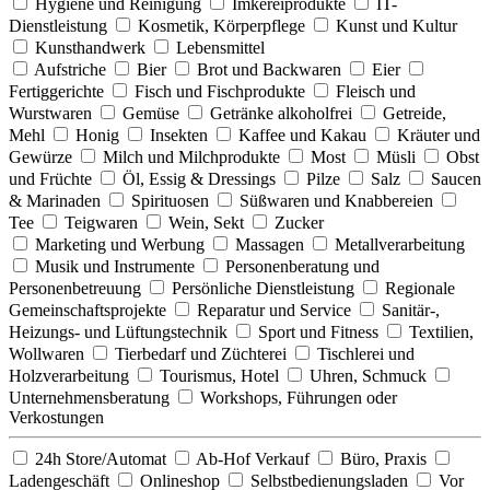
Hygiene und Reinigung
Imkereiprodukte
IT-
Dienstleistung
Kosmetik, Körperpflege
Kunst und Kultur
Kunsthandwerk
Lebensmittel
Aufstriche
Bier
Brot und Backwaren
Eier
Fertiggerichte
Fisch und Fischprodukte
Fleisch und
Wurstwaren
Gemüse
Getränke alkoholfrei
Getreide,
Mehl
Honig
Insekten
Kaffee und Kakau
Kräuter und
Gewürze
Milch und Milchprodukte
Most
Müsli
Obst
und Früchte
Öl, Essig & Dressings
Pilze
Salz
Saucen
& Marinaden
Spirituosen
Süßwaren und Knabbereien
Tee
Teigwaren
Wein, Sekt
Zucker
Marketing und Werbung
Massagen
Metallverarbeitung
Musik und Instrumente
Personenberatung und
Personenbetreuung
Persönliche Dienstleistung
Regionale
Gemeinschaftsprojekte
Reparatur und Service
Sanitär-,
Heizungs- und Lüftungstechnik
Sport und Fitness
Textilien,
Wollwaren
Tierbedarf und Züchterei
Tischlerei und
Holzverarbeitung
Tourismus, Hotel
Uhren, Schmuck
Unternehmensberatung
Workshops, Führungen oder
Verkostungen
24h Store/Automat
Ab-Hof Verkauf
Büro, Praxis
Ladengeschäft
Onlineshop
Selbstbedienungsladen
Vor