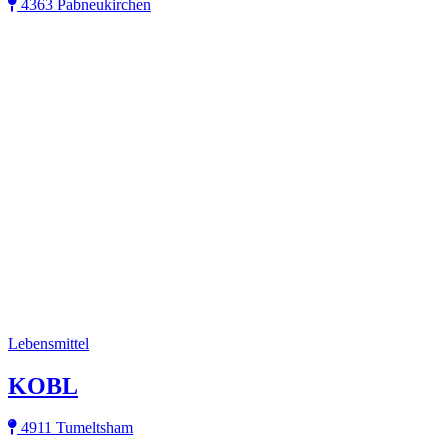
4363 Pabneukirchen
Lebensmittel
KOBL
4911 Tumeltsham