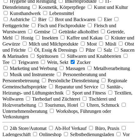
Hygiene und Reinigung
Imkereiprodukte
IT-
Dienstleistung
Kosmetik, Körperpflege
Kunst und Kultur
Kunsthandwerk
Lebensmittel
Aufstriche
Bier
Brot und Backwaren
Eier
Fertiggerichte
Fisch und Fischprodukte
Fleisch und
Wurstwaren
Gemüse
Getränke alkoholfrei
Getreide,
Mehl
Honig
Insekten
Kaffee und Kakau
Kräuter und
Gewürze
Milch und Milchprodukte
Most
Müsli
Obst
und Früchte
Öl, Essig & Dressings
Pilze
Salz
Saucen
& Marinaden
Spirituosen
Süßwaren und Knabbereien
Tee
Teigwaren
Wein, Sekt
Zucker
Marketing und Werbung
Massagen
Metallverarbeitung
Musik und Instrumente
Personenberatung und
Personenbetreuung
Persönliche Dienstleistung
Regionale
Gemeinschaftsprojekte
Reparatur und Service
Sanitär-,
Heizungs- und Lüftungstechnik
Sport und Fitness
Textilien,
Wollwaren
Tierbedarf und Züchterei
Tischlerei und
Holzverarbeitung
Tourismus, Hotel
Uhren, Schmuck
Unternehmensberatung
Workshops, Führungen oder
Verkostungen
24h Store/Automat
Ab-Hof Verkauf
Büro, Praxis
Ladengeschäft
Onlineshop
Selbstbedienungsladen
Vor