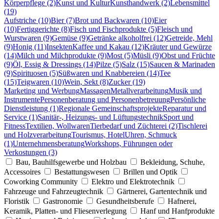
Körperpflege (2)
Kunst und Kultur
Kunsthandwerk (2)
Lebensmittel
(19)
Aufstriche (10)
Bier (7)
Brot und Backwaren (10)
Eier
(10)
Fertiggerichte (8)
Fisch und Fischprodukte (5)
Fleisch und
Wurstwaren (9)
Gemüse (9)
Getränke alkoholfrei (12)
Getreide, Mehl
(9)
Honig (11)
Insekten
Kaffee und Kakau (12)
Kräuter und Gewürze
(14)
Milch und Milchprodukte (9)
Most (5)
Müsli (9)
Obst und Früchte
(9)
Öl, Essig & Dressings (14)
Pilze (5)
Salz (15)
Saucen & Marinaden
(9)
Spirituosen (5)
Süßwaren und Knabbereien (14)
Tee
(15)
Teigwaren (10)
Wein, Sekt (8)
Zucker (19)
Marketing und Werbung
Massagen
Metallverarbeitung
Musik und
Instrumente
Personenberatung und Personenbetreuung
Persönliche
Dienstleistung (1)
Regionale Gemeinschaftsprojekte
Reparatur und
Service (1)
Sanitär-, Heizungs- und Lüftungstechnik
Sport und
Fitness
Textilien, Wollwaren
Tierbedarf und Züchterei (2)
Tischlerei
und Holzverarbeitung
Tourismus, Hotel
Uhren, Schmuck
(1)
Unternehmensberatung
Workshops, Führungen oder
Verkostungen (3)
Bau, Bauhilfsgewerbe und Holzbau
Bekleidung, Schuhe,
Accessoires
Bestattungswesen
Brillen und Optik
Coworking Community
Elektro und Elektrotechnik
Fahrzeuge und Fahrzeugtechnik
Gärtnerei, Gartentechnik und
Floristik
Gastronomie
Gesundheitsberufe
Hafnerei,
Keramik, Platten- und Fliesenverlegung
Hanf und Hanfprodukte