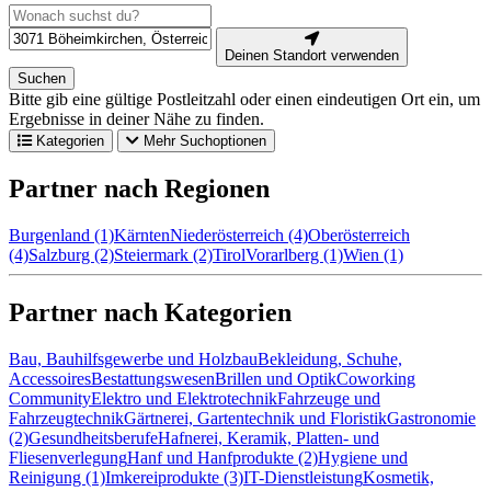
Deinen Standort verwenden
Suchen
Bitte gib eine gültige Postleitzahl oder einen eindeutigen Ort ein, um
Ergebnisse in deiner Nähe zu finden.
Kategorien
Mehr Suchoptionen
Partner nach Regionen
Burgenland (1)
Kärnten
Niederösterreich (4)
Oberösterreich
(4)
Salzburg (2)
Steiermark (2)
Tirol
Vorarlberg (1)
Wien (1)
Partner nach Kategorien
Bau, Bauhilfsgewerbe und Holzbau
Bekleidung, Schuhe,
Accessoires
Bestattungswesen
Brillen und Optik
Coworking
Community
Elektro und Elektrotechnik
Fahrzeuge und
Fahrzeugtechnik
Gärtnerei, Gartentechnik und Floristik
Gastronomie
(2)
Gesundheitsberufe
Hafnerei, Keramik, Platten- und
Fliesenverlegung
Hanf und Hanfprodukte (2)
Hygiene und
Reinigung (1)
Imkereiprodukte (3)
IT-Dienstleistung
Kosmetik,