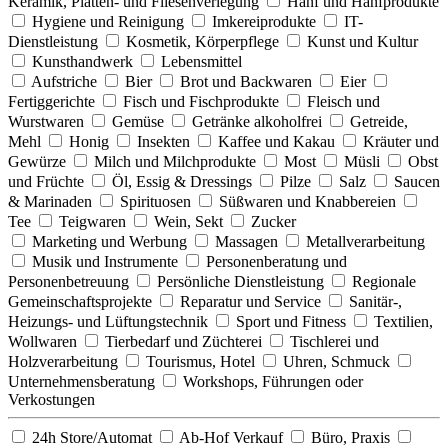
Keramik, Platten- und Fliesenverlegung
Hanf und Hanfprodukte
Hygiene und Reinigung
Imkereiprodukte
IT-
Dienstleistung
Kosmetik, Körperpflege
Kunst und Kultur
Kunsthandwerk
Lebensmittel
Aufstriche
Bier
Brot und Backwaren
Eier
Fertiggerichte
Fisch und Fischprodukte
Fleisch und
Wurstwaren
Gemüse
Getränke alkoholfrei
Getreide,
Mehl
Honig
Insekten
Kaffee und Kakau
Kräuter und
Gewürze
Milch und Milchprodukte
Most
Müsli
Obst
und Früchte
Öl, Essig & Dressings
Pilze
Salz
Saucen
& Marinaden
Spirituosen
Süßwaren und Knabbereien
Tee
Teigwaren
Wein, Sekt
Zucker
Marketing und Werbung
Massagen
Metallverarbeitung
Musik und Instrumente
Personenberatung und
Personenbetreuung
Persönliche Dienstleistung
Regionale
Gemeinschaftsprojekte
Reparatur und Service
Sanitär-,
Heizungs- und Lüftungstechnik
Sport und Fitness
Textilien,
Wollwaren
Tierbedarf und Züchterei
Tischlerei und
Holzverarbeitung
Tourismus, Hotel
Uhren, Schmuck
Unternehmensberatung
Workshops, Führungen oder
Verkostungen
24h Store/Automat
Ab-Hof Verkauf
Büro, Praxis