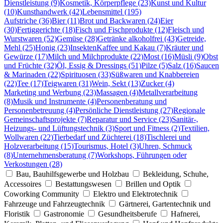
Dienstleistung (9)
Kosmetik, Körperpflege (23)
Kunst und Kultur
(10)
Kunsthandwerk (42)
Lebensmittel (195)
Aufstriche (36)
Bier (11)
Brot und Backwaren (24)
Eier
(30)
Fertiggerichte (18)
Fisch und Fischprodukte (12)
Fleisch und
Wurstwaren (52)
Gemüse (28)
Getränke alkoholfrei (43)
Getreide,
Mehl (25)
Honig (23)
Insekten
Kaffee und Kakau (7)
Kräuter und
Gewürze (17)
Milch und Milchprodukte (22)
Most (16)
Müsli (9)
Obst
und Früchte (32)
Öl, Essig & Dressings (51)
Pilze (5)
Salz (16)
Saucen
& Marinaden (22)
Spirituosen (33)
Süßwaren und Knabbereien
(22)
Tee (17)
Teigwaren (31)
Wein, Sekt (13)
Zucker (4)
Marketing und Werbung (23)
Massagen (4)
Metallverarbeitung
(8)
Musik und Instrumente (4)
Personenberatung und
Personenbetreuung (4)
Persönliche Dienstleistung (27)
Regionale
Gemeinschaftsprojekte (7)
Reparatur und Service (23)
Sanitär-,
Heizungs- und Lüftungstechnik (3)
Sport und Fitness (2)
Textilien,
Wollwaren (22)
Tierbedarf und Züchterei (18)
Tischlerei und
Holzverarbeitung (15)
Tourismus, Hotel (3)
Uhren, Schmuck
(8)
Unternehmensberatung (7)
Workshops, Führungen oder
Verkostungen (28)
Bau, Bauhilfsgewerbe und Holzbau
Bekleidung, Schuhe,
Accessoires
Bestattungswesen
Brillen und Optik
Coworking Community
Elektro und Elektrotechnik
Fahrzeuge und Fahrzeugtechnik
Gärtnerei, Gartentechnik und
Floristik
Gastronomie
Gesundheitsberufe
Hafnerei,