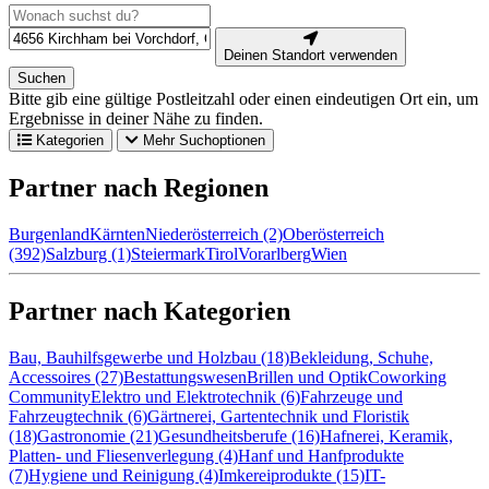
Deinen Standort verwenden
Suchen
Bitte gib eine gültige Postleitzahl oder einen eindeutigen Ort ein, um
Ergebnisse in deiner Nähe zu finden.
Kategorien
Mehr Suchoptionen
Partner nach Regionen
Burgenland
Kärnten
Niederösterreich (2)
Oberösterreich
(392)
Salzburg (1)
Steiermark
Tirol
Vorarlberg
Wien
Partner nach Kategorien
Bau, Bauhilfsgewerbe und Holzbau (18)
Bekleidung, Schuhe,
Accessoires (27)
Bestattungswesen
Brillen und Optik
Coworking
Community
Elektro und Elektrotechnik (6)
Fahrzeuge und
Fahrzeugtechnik (6)
Gärtnerei, Gartentechnik und Floristik
(18)
Gastronomie (21)
Gesundheitsberufe (16)
Hafnerei, Keramik,
Platten- und Fliesenverlegung (4)
Hanf und Hanfprodukte
(7)
Hygiene und Reinigung (4)
Imkereiprodukte (15)
IT-