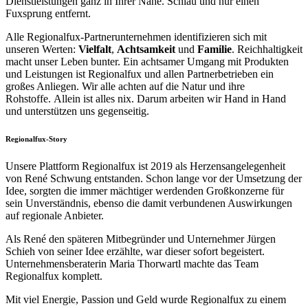
Dienstleistungen ganz in Ihrer Nähe. Schlau und nur einen
Fuxsprung entfernt.
Alle Regionalfux-Partnerunternehmen identifizieren sich mit
unseren Werten:
Vielfalt
,
Achtsamkeit
und
Familie
. Reichhaltigkeit
macht unser Leben bunter. Ein achtsamer Umgang mit Produkten
und Leistungen ist Regionalfux und allen Partnerbetrieben ein
großes Anliegen. Wir alle achten auf die Natur und ihre
Rohstoffe. Allein ist alles nix. Darum arbeiten wir Hand in Hand
und unterstützen uns gegenseitig.
Regionalfux-Story
Unsere Plattform Regionalfux ist 2019 als Herzensangelegenheit
von René Schwung entstanden. Schon lange vor der Umsetzung der
Idee, sorgten die immer mächtiger werdenden Großkonzerne für
sein Unverständnis, ebenso die damit verbundenen Auswirkungen
auf regionale Anbieter.
Als René den späteren Mitbegründer und Unternehmer Jürgen
Schieh von seiner Idee erzählte, war dieser sofort begeistert.
Unternehmensberaterin Maria Thorwartl machte das Team
Regionalfux komplett.
Mit viel Energie, Passion und Geld wurde Regionalfux zu einem