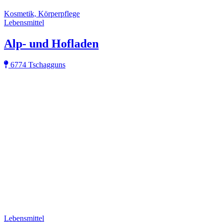
Kosmetik, Körperpflege
Lebensmittel
Alp- und Hofladen
6774 Tschagguns
Lebensmittel