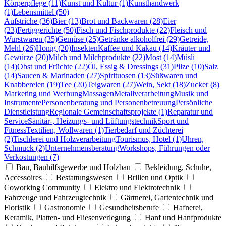
Körperpflege (11)
Kunst und Kultur (1)
Kunsthandwerk
(1)
Lebensmittel (50)
Aufstriche (36)
Bier (13)
Brot und Backwaren (28)
Eier
(23)
Fertiggerichte (50)
Fisch und Fischprodukte (22)
Fleisch und
Wurstwaren (35)
Gemüse (25)
Getränke alkoholfrei (29)
Getreide,
Mehl (26)
Honig (20)
Insekten
Kaffee und Kakau (14)
Kräuter und
Gewürze (20)
Milch und Milchprodukte (22)
Most (14)
Müsli
(14)
Obst und Früchte (22)
Öl, Essig & Dressings (31)
Pilze (10)
Salz
(14)
Saucen & Marinaden (27)
Spirituosen (13)
Süßwaren und
Knabbereien (19)
Tee (20)
Teigwaren (27)
Wein, Sekt (18)
Zucker (8)
Marketing und Werbung
Massagen
Metallverarbeitung
Musik und
Instrumente
Personenberatung und Personenbetreuung
Persönliche
Dienstleistung
Regionale Gemeinschaftsprojekte (1)
Reparatur und
Service
Sanitär-, Heizungs- und Lüftungstechnik
Sport und
Fitness
Textilien, Wollwaren (1)
Tierbedarf und Züchterei
(2)
Tischlerei und Holzverarbeitung
Tourismus, Hotel (1)
Uhren,
Schmuck (2)
Unternehmensberatung
Workshops, Führungen oder
Verkostungen (7)
Bau, Bauhilfsgewerbe und Holzbau
Bekleidung, Schuhe,
Accessoires
Bestattungswesen
Brillen und Optik
Coworking Community
Elektro und Elektrotechnik
Fahrzeuge und Fahrzeugtechnik
Gärtnerei, Gartentechnik und
Floristik
Gastronomie
Gesundheitsberufe
Hafnerei,
Keramik, Platten- und Fliesenverlegung
Hanf und Hanfprodukte