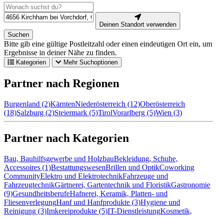
Deinen Standort verwenden
Suchen
Bitte gib eine gültige Postleitzahl oder einen eindeutigen Ort ein, um
Ergebnisse in deiner Nähe zu finden.
Kategorien
Mehr Suchoptionen
Partner nach Regionen
Burgenland (2)
Kärnten
Niederösterreich (12)
Oberösterreich
(18)
Salzburg (2)
Steiermark (5)
Tirol
Vorarlberg (5)
Wien (3)
Partner nach Kategorien
Bau, Bauhilfsgewerbe und Holzbau
Bekleidung, Schuhe,
Accessoires (1)
Bestattungswesen
Brillen und Optik
Coworking
Community
Elektro und Elektrotechnik
Fahrzeuge und
Fahrzeugtechnik
Gärtnerei, Gartentechnik und Floristik
Gastronomie
(9)
Gesundheitsberufe
Hafnerei, Keramik, Platten- und
Fliesenverlegung
Hanf und Hanfprodukte (3)
Hygiene und
Reinigung (3)
Imkereiprodukte (5)
IT-Dienstleistung
Kosmetik,