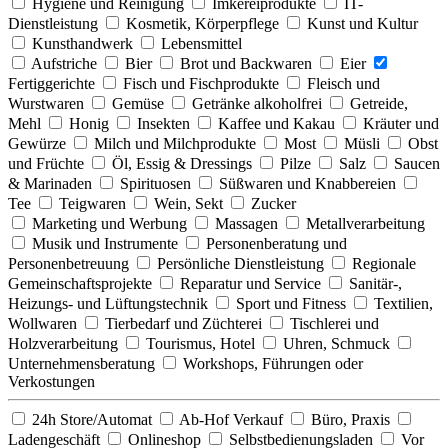
Hygiene und Reinigung
Imkereiprodukte
IT-
Dienstleistung
Kosmetik, Körperpflege
Kunst und Kultur
Kunsthandwerk
Lebensmittel
Aufstriche
Bier
Brot und Backwaren
Eier
Fertiggerichte
Fisch und Fischprodukte
Fleisch und
Wurstwaren
Gemüse
Getränke alkoholfrei
Getreide,
Mehl
Honig
Insekten
Kaffee und Kakau
Kräuter und
Gewürze
Milch und Milchprodukte
Most
Müsli
Obst
und Früchte
Öl, Essig & Dressings
Pilze
Salz
Saucen
& Marinaden
Spirituosen
Süßwaren und Knabbereien
Tee
Teigwaren
Wein, Sekt
Zucker
Marketing und Werbung
Massagen
Metallverarbeitung
Musik und Instrumente
Personenberatung und
Personenbetreuung
Persönliche Dienstleistung
Regionale
Gemeinschaftsprojekte
Reparatur und Service
Sanitär-,
Heizungs- und Lüftungstechnik
Sport und Fitness
Textilien,
Wollwaren
Tierbedarf und Züchterei
Tischlerei und
Holzverarbeitung
Tourismus, Hotel
Uhren, Schmuck
Unternehmensberatung
Workshops, Führungen oder
Verkostungen
24h Store/Automat
Ab-Hof Verkauf
Büro, Praxis
Ladengeschäft
Onlineshop
Selbstbedienungsladen
Vor