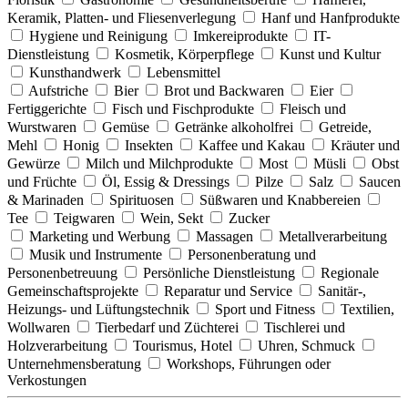
Keramik, Platten- und Fliesenverlegung
Hanf und Hanfprodukte
Hygiene und Reinigung
Imkereiprodukte
IT-
Dienstleistung
Kosmetik, Körperpflege
Kunst und Kultur
Kunsthandwerk
Lebensmittel
Aufstriche
Bier
Brot und Backwaren
Eier
Fertiggerichte
Fisch und Fischprodukte
Fleisch und
Wurstwaren
Gemüse
Getränke alkoholfrei
Getreide,
Mehl
Honig
Insekten
Kaffee und Kakau
Kräuter und
Gewürze
Milch und Milchprodukte
Most
Müsli
Obst
und Früchte
Öl, Essig & Dressings
Pilze
Salz
Saucen
& Marinaden
Spirituosen
Süßwaren und Knabbereien
Tee
Teigwaren
Wein, Sekt
Zucker
Marketing und Werbung
Massagen
Metallverarbeitung
Musik und Instrumente
Personenberatung und
Personenbetreuung
Persönliche Dienstleistung
Regionale
Gemeinschaftsprojekte
Reparatur und Service
Sanitär-,
Heizungs- und Lüftungstechnik
Sport und Fitness
Textilien,
Wollwaren
Tierbedarf und Züchterei
Tischlerei und
Holzverarbeitung
Tourismus, Hotel
Uhren, Schmuck
Unternehmensberatung
Workshops, Führungen oder
Verkostungen