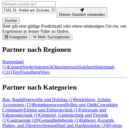
Deinen Standort verwenden
Suchen
Bitte gib eine gültige Postleitzahl oder einen eindeutigen Ort ein, um
Ergebnisse in deiner Nähe zu finden.
Kategorien
Mehr Suchoptionen
Partner nach Regionen
Burgenland
(1)
Kärnten
Niederösterreich
Oberösterreich
Salzburg
Steiermark
(131)
Tirol
Vorarlberg
Wien
Partner nach Kategorien
Bau, Bauhilfsgewerbe und Holzbau (2)
Bekleidung, Schuhe,
Accessoires (15)
Bestattungswesen
Brillen und Optik
Coworking
Community
Elektro und Elektrotechnik (1)
Fahrzeuge und
Fahrzeugtechnik (1)
Gärtnerei, Gartentechnik und Floristik
(1)
Gastronomie (20)
Gesundheitsberufe (1)
Hafnerei, Keramik,
Platten- und Fliesenverlegung
Hanf und Hanfprodukte (3)
Hygiene