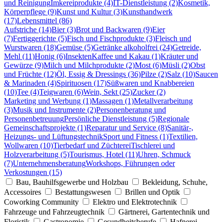
und Reinigung
Imkereiprodukte (4)
IT-Dienstleistung (2)
Kosmetik,
Körperpflege (9)
Kunst und Kultur (3)
Kunsthandwerk
(17)
Lebensmittel (86)
Aufstriche (14)
Bier (3)
Brot und Backwaren (9)
Eier
(7)
Fertiggerichte (5)
Fisch und Fischprodukte (3)
Fleisch und
Wurstwaren (18)
Gemüse (5)
Getränke alkoholfrei (24)
Getreide,
Mehl (11)
Honig (6)
Insekten
Kaffee und Kakau (1)
Kräuter und
Gewürze (9)
Milch und Milchprodukte (2)
Most (6)
Müsli (2)
Obst
und Früchte (12)
Öl, Essig & Dressings (36)
Pilze (2)
Salz (10)
Saucen
& Marinaden (4)
Spirituosen (17)
Süßwaren und Knabbereien
(10)
Tee (4)
Teigwaren (6)
Wein, Sekt (25)
Zucker (2)
Marketing und Werbung (1)
Massagen (1)
Metallverarbeitung
(3)
Musik und Instrumente (2)
Personenberatung und
Personenbetreuung
Persönliche Dienstleistung (5)
Regionale
Gemeinschaftsprojekte (1)
Reparatur und Service (8)
Sanitär-,
Heizungs- und Lüftungstechnik
Sport und Fitness (1)
Textilien,
Wollwaren (10)
Tierbedarf und Züchterei
Tischlerei und
Holzverarbeitung (5)
Tourismus, Hotel (11)
Uhren, Schmuck
(7)
Unternehmensberatung
Workshops, Führungen oder
Verkostungen (15)
Bau, Bauhilfsgewerbe und Holzbau
Bekleidung, Schuhe,
Accessoires
Bestattungswesen
Brillen und Optik
Coworking Community
Elektro und Elektrotechnik
Fahrzeuge und Fahrzeugtechnik
Gärtnerei, Gartentechnik und
Floristik
Gastronomie
Gesundheitsberufe
Hafnerei,