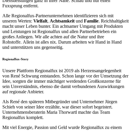
Dienstleistungen ganz in Ihrer Nähe. Schlau und nur einen
Fuxsprung entfernt.
Alle Regionalfux-Partnerunternehmen identifizieren sich mit
unseren Werten:
Vielfalt
,
Achtsamkeit
und
Familie
. Reichhaltigkeit
macht unser Leben bunter. Ein achtsamer Umgang mit Produkten
und Leistungen ist Regionalfux und allen Partnerbetrieben ein
großes Anliegen. Wir alle achten auf die Natur und ihre
Rohstoffe. Allein ist alles nix. Darum arbeiten wir Hand in Hand
und unterstützen uns gegenseitig.
Regionalfux-Story
Unsere Plattform Regionalfux ist 2019 als Herzensangelegenheit
von René Schwung entstanden. Schon lange vor der Umsetzung der
Idee, sorgten die immer mächtiger werdenden Großkonzerne für
sein Unverständnis, ebenso die damit verbundenen Auswirkungen
auf regionale Anbieter.
Als René den späteren Mitbegründer und Unternehmer Jürgen
Schieh von seiner Idee erzählte, war dieser sofort begeistert.
Unternehmensberaterin Maria Thorwartl machte das Team
Regionalfux komplett.
Mit viel Energie, Passion und Geld wurde Regionalfux zu einem