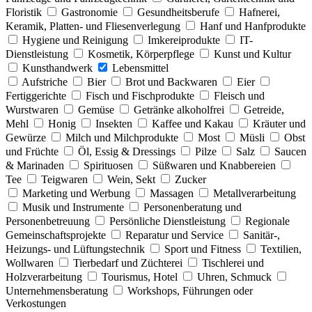
Floristik
Gastronomie
Gesundheitsberufe
Hafnerei,
Keramik, Platten- und Fliesenverlegung
Hanf und Hanfprodukte
Hygiene und Reinigung
Imkereiprodukte
IT-
Dienstleistung
Kosmetik, Körperpflege
Kunst und Kultur
Kunsthandwerk
Lebensmittel
Aufstriche
Bier
Brot und Backwaren
Eier
Fertiggerichte
Fisch und Fischprodukte
Fleisch und
Wurstwaren
Gemüse
Getränke alkoholfrei
Getreide,
Mehl
Honig
Insekten
Kaffee und Kakau
Kräuter und
Gewürze
Milch und Milchprodukte
Most
Müsli
Obst
und Früchte
Öl, Essig & Dressings
Pilze
Salz
Saucen
& Marinaden
Spirituosen
Süßwaren und Knabbereien
Tee
Teigwaren
Wein, Sekt
Zucker
Marketing und Werbung
Massagen
Metallverarbeitung
Musik und Instrumente
Personenberatung und
Personenbetreuung
Persönliche Dienstleistung
Regionale
Gemeinschaftsprojekte
Reparatur und Service
Sanitär-,
Heizungs- und Lüftungstechnik
Sport und Fitness
Textilien,
Wollwaren
Tierbedarf und Züchterei
Tischlerei und
Holzverarbeitung
Tourismus, Hotel
Uhren, Schmuck
Unternehmensberatung
Workshops, Führungen oder
Verkostungen