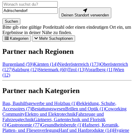
Deinen Standort verwenden
Suchen
Bitte gib eine gültige Postleitzahl oder einen eindeutigen Ort ein, um
Ergebnisse in deiner Nähe zu finden.
Kategorien
Mehr Suchoptionen
Partner nach Regionen
Burgenland (59)
Kärnten (14)
Niederösterreich (173)
Oberösterreich
(127)
Salzburg (12)
Steiermark (60)
Tirol (13)
Vorarlberg (11)
Wien
(12)
Partner nach Kategorien
Bau, Bauhilfsgewerbe und Holzbau (1)
Bekleidung, Schuhe,
Accessoires (7)
Bestattungswesen
Brillen und Optik (1)
Coworking
Community
Elektro und Elektrotechnik
Fahrzeuge und
Fahrzeugtechnik
Gärtnerei, Gartentechnik und Floristik
(3)
Gastronomie (77)
Gesundheitsberufe (1)
Hafnerei, Keramik,
Platten- und Fliesenverlegung
Hanf und Hanfprodukte (14)
Hygiene