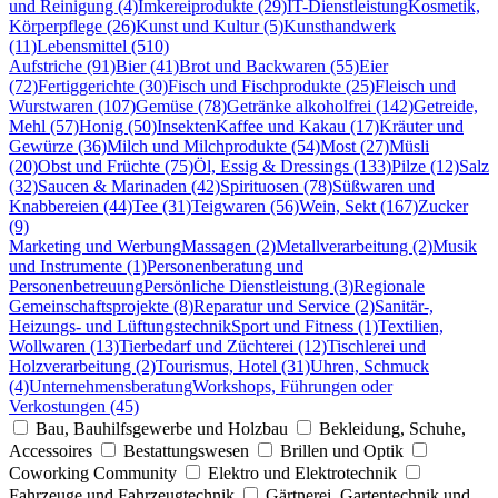
und Reinigung (4)
Imkereiprodukte (29)
IT-Dienstleistung
Kosmetik,
Körperpflege (26)
Kunst und Kultur (5)
Kunsthandwerk
(11)
Lebensmittel (510)
Aufstriche (91)
Bier (41)
Brot und Backwaren (55)
Eier
(72)
Fertiggerichte (30)
Fisch und Fischprodukte (25)
Fleisch und
Wurstwaren (107)
Gemüse (78)
Getränke alkoholfrei (142)
Getreide,
Mehl (57)
Honig (50)
Insekten
Kaffee und Kakau (17)
Kräuter und
Gewürze (36)
Milch und Milchprodukte (54)
Most (27)
Müsli
(20)
Obst und Früchte (75)
Öl, Essig & Dressings (133)
Pilze (12)
Salz
(32)
Saucen & Marinaden (42)
Spirituosen (78)
Süßwaren und
Knabbereien (44)
Tee (31)
Teigwaren (56)
Wein, Sekt (167)
Zucker
(9)
Marketing und Werbung
Massagen (2)
Metallverarbeitung (2)
Musik
und Instrumente (1)
Personenberatung und
Personenbetreuung
Persönliche Dienstleistung (3)
Regionale
Gemeinschaftsprojekte (8)
Reparatur und Service (2)
Sanitär-,
Heizungs- und Lüftungstechnik
Sport und Fitness (1)
Textilien,
Wollwaren (13)
Tierbedarf und Züchterei (12)
Tischlerei und
Holzverarbeitung (2)
Tourismus, Hotel (31)
Uhren, Schmuck
(4)
Unternehmensberatung
Workshops, Führungen oder
Verkostungen (45)
Bau, Bauhilfsgewerbe und Holzbau
Bekleidung, Schuhe,
Accessoires
Bestattungswesen
Brillen und Optik
Coworking Community
Elektro und Elektrotechnik
Fahrzeuge und Fahrzeugtechnik
Gärtnerei, Gartentechnik und