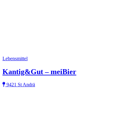
Lebensmittel
Kantig&Gut – meiBier
9421 St Andrä