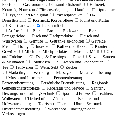
Floristik
Gastronomie
Gesundheitsberufe
Hafnerei,
Keramik, Platten- und Fliesenverlegung
Hanf und Hanfprodukte
Hygiene und Reinigung
Imkereiprodukte
IT-
Dienstleistung
Kosmetik, Körperpflege
Kunst und Kultur
Kunsthandwerk
Lebensmittel
Aufstriche
Bier
Brot und Backwaren
Eier
Fertiggerichte
Fisch und Fischprodukte
Fleisch und
Wurstwaren
Gemüse
Getränke alkoholfrei
Getreide,
Mehl
Honig
Insekten
Kaffee und Kakau
Kräuter und
Gewürze
Milch und Milchprodukte
Most
Müsli
Obst
und Früchte
Öl, Essig & Dressings
Pilze
Salz
Saucen
& Marinaden
Spirituosen
Süßwaren und Knabbereien
Tee
Teigwaren
Wein, Sekt
Zucker
Marketing und Werbung
Massagen
Metallverarbeitung
Musik und Instrumente
Personenberatung und
Personenbetreuung
Persönliche Dienstleistung
Regionale
Gemeinschaftsprojekte
Reparatur und Service
Sanitär-,
Heizungs- und Lüftungstechnik
Sport und Fitness
Textilien,
Wollwaren
Tierbedarf und Züchterei
Tischlerei und
Holzverarbeitung
Tourismus, Hotel
Uhren, Schmuck
Unternehmensberatung
Workshops, Führungen oder
Verkostungen