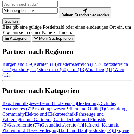
Deinen Standort verwenden
Suchen
Bitte gib eine gültige Postleitzahl oder einen eindeutigen Ort ein, um
Ergebnisse in deiner Nähe zu finden.
Kategorien
Mehr Suchoptionen
Partner nach Regionen
Burgenland (59)
Kärnten (14)
Niederösterreich (173)
Oberösterreich
(127)
Salzburg (12)
Steiermark (60)
Tirol (13)
Vorarlberg (11)
Wien
(12)
Partner nach Kategorien
Bau, Bauhilfsgewerbe und Holzbau (1)
Bekleidung, Schuhe,
Accessoires (7)
Bestattungswesen
Brillen und Optik (1)
Coworking
Community
Elektro und Elektrotechnik
Fahrzeuge und
Fahrzeugtechnik
Gärtnerei, Gartentechnik und Floristik
(3)
Gastronomie (77)
Gesundheitsberufe (1)
Hafnerei, Keramik,
Platten- und Fliesenverlegung
Hanf und Hanfprodukte (14)
Hygiene