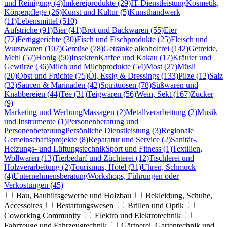
und Reinigung (4)
Imkereiprodukte (29)
IT-Dienstleistung
Kosmetik,
Körperpflege (26)
Kunst und Kultur (5)
Kunsthandwerk
(11)
Lebensmittel (510)
Aufstriche (91)
Bier (41)
Brot und Backwaren (55)
Eier
(72)
Fertiggerichte (30)
Fisch und Fischprodukte (25)
Fleisch und
Wurstwaren (107)
Gemüse (78)
Getränke alkoholfrei (142)
Getreide,
Mehl (57)
Honig (50)
Insekten
Kaffee und Kakau (17)
Kräuter und
Gewürze (36)
Milch und Milchprodukte (54)
Most (27)
Müsli
(20)
Obst und Früchte (75)
Öl, Essig & Dressings (133)
Pilze (12)
Salz
(32)
Saucen & Marinaden (42)
Spirituosen (78)
Süßwaren und
Knabbereien (44)
Tee (31)
Teigwaren (56)
Wein, Sekt (167)
Zucker
(9)
Marketing und Werbung
Massagen (2)
Metallverarbeitung (2)
Musik
und Instrumente (1)
Personenberatung und
Personenbetreuung
Persönliche Dienstleistung (3)
Regionale
Gemeinschaftsprojekte (8)
Reparatur und Service (2)
Sanitär-,
Heizungs- und Lüftungstechnik
Sport und Fitness (1)
Textilien,
Wollwaren (13)
Tierbedarf und Züchterei (12)
Tischlerei und
Holzverarbeitung (2)
Tourismus, Hotel (31)
Uhren, Schmuck
(4)
Unternehmensberatung
Workshops, Führungen oder
Verkostungen (45)
Bau, Bauhilfsgewerbe und Holzbau
Bekleidung, Schuhe,
Accessoires
Bestattungswesen
Brillen und Optik
Coworking Community
Elektro und Elektrotechnik
Fahrzeuge und Fahrzeugtechnik
Gärtnerei, Gartentechnik und