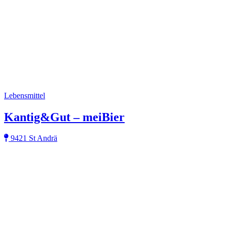
Lebensmittel
Kantig&Gut – meiBier
9421 St Andrä