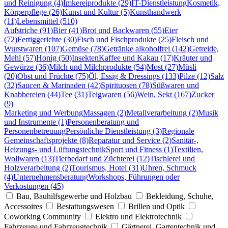
und Reinigung (4)
Imkereiprodukte (29)
IT-Dienstleistung
Kosmetik,
Körperpflege (26)
Kunst und Kultur (5)
Kunsthandwerk
(11)
Lebensmittel (510)
Aufstriche (91)
Bier (41)
Brot und Backwaren (55)
Eier
(72)
Fertiggerichte (30)
Fisch und Fischprodukte (25)
Fleisch und
Wurstwaren (107)
Gemüse (78)
Getränke alkoholfrei (142)
Getreide,
Mehl (57)
Honig (50)
Insekten
Kaffee und Kakau (17)
Kräuter und
Gewürze (36)
Milch und Milchprodukte (54)
Most (27)
Müsli
(20)
Obst und Früchte (75)
Öl, Essig & Dressings (133)
Pilze (12)
Salz
(32)
Saucen & Marinaden (42)
Spirituosen (78)
Süßwaren und
Knabbereien (44)
Tee (31)
Teigwaren (56)
Wein, Sekt (167)
Zucker
(9)
Marketing und Werbung
Massagen (2)
Metallverarbeitung (2)
Musik
und Instrumente (1)
Personenberatung und
Personenbetreuung
Persönliche Dienstleistung (3)
Regionale
Gemeinschaftsprojekte (8)
Reparatur und Service (2)
Sanitär-,
Heizungs- und Lüftungstechnik
Sport und Fitness (1)
Textilien,
Wollwaren (13)
Tierbedarf und Züchterei (12)
Tischlerei und
Holzverarbeitung (2)
Tourismus, Hotel (31)
Uhren, Schmuck
(4)
Unternehmensberatung
Workshops, Führungen oder
Verkostungen (45)
Bau, Bauhilfsgewerbe und Holzbau
Bekleidung, Schuhe,
Accessoires
Bestattungswesen
Brillen und Optik
Coworking Community
Elektro und Elektrotechnik
Fahrzeuge und Fahrzeugtechnik
Gärtnerei, Gartentechnik und