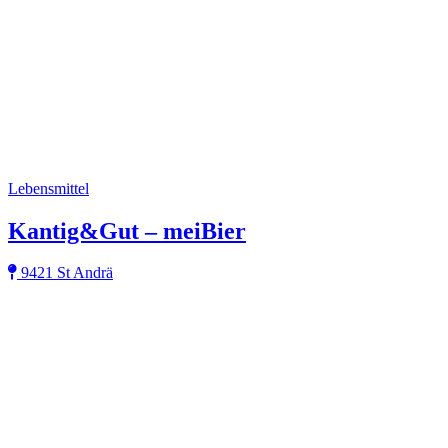
Lebensmittel
Kantig&Gut – meiBier
9421 St Andrä