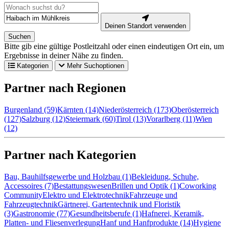
Deinen Standort verwenden
Suchen
Bitte gib eine gültige Postleitzahl oder einen eindeutigen Ort ein, um
Ergebnisse in deiner Nähe zu finden.
Kategorien
Mehr Suchoptionen
Partner nach Regionen
Burgenland (59)
Kärnten (14)
Niederösterreich (173)
Oberösterreich
(127)
Salzburg (12)
Steiermark (60)
Tirol (13)
Vorarlberg (11)
Wien
(12)
Partner nach Kategorien
Bau, Bauhilfsgewerbe und Holzbau (1)
Bekleidung, Schuhe,
Accessoires (7)
Bestattungswesen
Brillen und Optik (1)
Coworking
Community
Elektro und Elektrotechnik
Fahrzeuge und
Fahrzeugtechnik
Gärtnerei, Gartentechnik und Floristik
(3)
Gastronomie (77)
Gesundheitsberufe (1)
Hafnerei, Keramik,
Platten- und Fliesenverlegung
Hanf und Hanfprodukte (14)
Hygiene