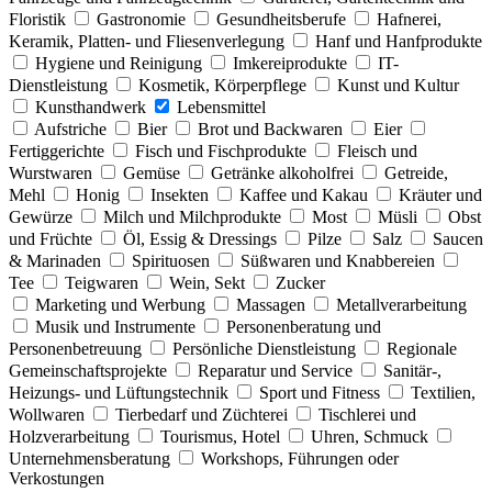
Floristik
Gastronomie
Gesundheitsberufe
Hafnerei,
Keramik, Platten- und Fliesenverlegung
Hanf und Hanfprodukte
Hygiene und Reinigung
Imkereiprodukte
IT-
Dienstleistung
Kosmetik, Körperpflege
Kunst und Kultur
Kunsthandwerk
Lebensmittel
Aufstriche
Bier
Brot und Backwaren
Eier
Fertiggerichte
Fisch und Fischprodukte
Fleisch und
Wurstwaren
Gemüse
Getränke alkoholfrei
Getreide,
Mehl
Honig
Insekten
Kaffee und Kakau
Kräuter und
Gewürze
Milch und Milchprodukte
Most
Müsli
Obst
und Früchte
Öl, Essig & Dressings
Pilze
Salz
Saucen
& Marinaden
Spirituosen
Süßwaren und Knabbereien
Tee
Teigwaren
Wein, Sekt
Zucker
Marketing und Werbung
Massagen
Metallverarbeitung
Musik und Instrumente
Personenberatung und
Personenbetreuung
Persönliche Dienstleistung
Regionale
Gemeinschaftsprojekte
Reparatur und Service
Sanitär-,
Heizungs- und Lüftungstechnik
Sport und Fitness
Textilien,
Wollwaren
Tierbedarf und Züchterei
Tischlerei und
Holzverarbeitung
Tourismus, Hotel
Uhren, Schmuck
Unternehmensberatung
Workshops, Führungen oder
Verkostungen