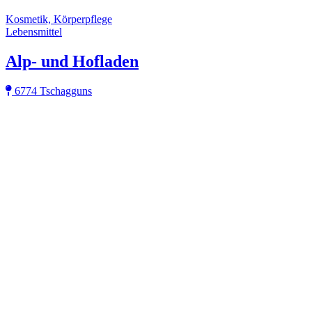
Kosmetik, Körperpflege
Lebensmittel
Alp- und Hofladen
6774 Tschagguns