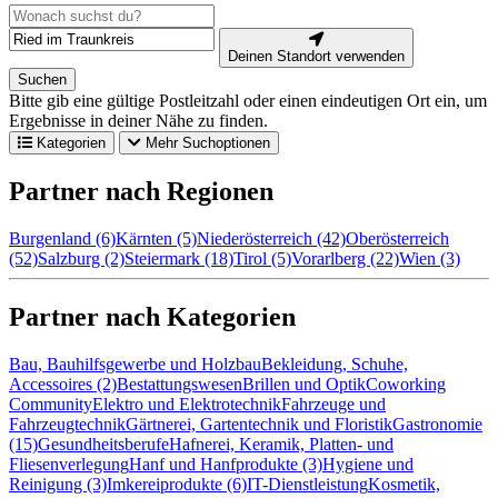
Deinen Standort verwenden
Suchen
Bitte gib eine gültige Postleitzahl oder einen eindeutigen Ort ein, um
Ergebnisse in deiner Nähe zu finden.
Kategorien
Mehr Suchoptionen
Partner nach Regionen
Burgenland (6)
Kärnten (5)
Niederösterreich (42)
Oberösterreich
(52)
Salzburg (2)
Steiermark (18)
Tirol (5)
Vorarlberg (22)
Wien (3)
Partner nach Kategorien
Bau, Bauhilfsgewerbe und Holzbau
Bekleidung, Schuhe,
Accessoires (2)
Bestattungswesen
Brillen und Optik
Coworking
Community
Elektro und Elektrotechnik
Fahrzeuge und
Fahrzeugtechnik
Gärtnerei, Gartentechnik und Floristik
Gastronomie
(15)
Gesundheitsberufe
Hafnerei, Keramik, Platten- und
Fliesenverlegung
Hanf und Hanfprodukte (3)
Hygiene und
Reinigung (3)
Imkereiprodukte (6)
IT-Dienstleistung
Kosmetik,