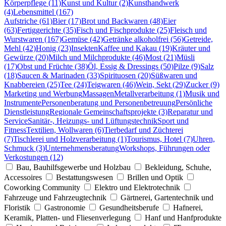
Körperpflege (11)
Kunst und Kultur (2)
Kunsthandwerk
(4)
Lebensmittel (167)
Aufstriche (61)
Bier (17)
Brot und Backwaren (48)
Eier
(63)
Fertiggerichte (35)
Fisch und Fischprodukte (25)
Fleisch und
Wurstwaren (167)
Gemüse (42)
Getränke alkoholfrei (56)
Getreide,
Mehl (42)
Honig (23)
Insekten
Kaffee und Kakau (19)
Kräuter und
Gewürze (20)
Milch und Milchprodukte (46)
Most (21)
Müsli
(17)
Obst und Früchte (38)
Öl, Essig & Dressings (50)
Pilze (9)
Salz
(18)
Saucen & Marinaden (33)
Spirituosen (20)
Süßwaren und
Knabbereien (25)
Tee (24)
Teigwaren (46)
Wein, Sekt (29)
Zucker (9)
Marketing und Werbung
Massagen
Metallverarbeitung (1)
Musik und
Instrumente
Personenberatung und Personenbetreuung
Persönliche
Dienstleistung
Regionale Gemeinschaftsprojekte (3)
Reparatur und
Service
Sanitär-, Heizungs- und Lüftungstechnik
Sport und
Fitness
Textilien, Wollwaren (6)
Tierbedarf und Züchterei
(7)
Tischlerei und Holzverarbeitung (1)
Tourismus, Hotel (7)
Uhren,
Schmuck (3)
Unternehmensberatung
Workshops, Führungen oder
Verkostungen (12)
Bau, Bauhilfsgewerbe und Holzbau
Bekleidung, Schuhe,
Accessoires
Bestattungswesen
Brillen und Optik
Coworking Community
Elektro und Elektrotechnik
Fahrzeuge und Fahrzeugtechnik
Gärtnerei, Gartentechnik und
Floristik
Gastronomie
Gesundheitsberufe
Hafnerei,
Keramik, Platten- und Fliesenverlegung
Hanf und Hanfprodukte