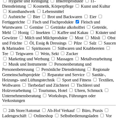
Hygiene und Reinigung
Imkereiprodukte
IT-
Dienstleistung
Kosmetik, Körperpflege
Kunst und Kultur
Kunsthandwerk
Lebensmittel
Aufstriche
Bier
Brot und Backwaren
Eier
Fertiggerichte
Fisch und Fischprodukte
Fleisch und
Wurstwaren
Gemüse
Getränke alkoholfrei
Getreide,
Mehl
Honig
Insekten
Kaffee und Kakau
Kräuter und
Gewürze
Milch und Milchprodukte
Most
Müsli
Obst
und Früchte
Öl, Essig & Dressings
Pilze
Salz
Saucen
& Marinaden
Spirituosen
Süßwaren und Knabbereien
Tee
Teigwaren
Wein, Sekt
Zucker
Marketing und Werbung
Massagen
Metallverarbeitung
Musik und Instrumente
Personenberatung und
Personenbetreuung
Persönliche Dienstleistung
Regionale
Gemeinschaftsprojekte
Reparatur und Service
Sanitär-,
Heizungs- und Lüftungstechnik
Sport und Fitness
Textilien,
Wollwaren
Tierbedarf und Züchterei
Tischlerei und
Holzverarbeitung
Tourismus, Hotel
Uhren, Schmuck
Unternehmensberatung
Workshops, Führungen oder
Verkostungen
24h Store/Automat
Ab-Hof Verkauf
Büro, Praxis
Ladengeschäft
Onlineshop
Selbstbedienungsladen
Vor