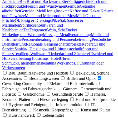
Aufstriche
Bier
Brot und Backwaren
Eier
Fertiggerichte
Fisch und
Fischprodukte
Fleisch und Wurstwaren
Gemüse
Getränke
alkoholfrei
Getreide, Mehl
Honig
Insekten
Kaffee und Kakau
Kräuter
und Gewürze
Milch und Milchprodukte
Most
Müsli
Obst und
Früchte
Öl, Essig & Dressings
Pilze
Salz
Saucen &
Marinaden
Spirituosen
Süßwaren und
Knabbereien
Tee
Teigwaren
Wein, Sekt
Zucker
Marketing und Werbung
Massagen
Metallverarbeitung
Musik und
Instrumente
Personenberatung und Personenbetreuung
Persönliche
Dienstleistung
Regionale Gemeinschaftsprojekte
Reparatur und
Service
Sanitär-, Heizungs- und Lüftungstechnik
Sport und
Fitness
Textilien, Wollwaren
Tierbedarf und Züchterei
Tischlerei und
Holzverarbeitung
Tourismus, Hotel
Uhren,
Schmuck
Unternehmensberatung
Workshops, Führungen oder
Verkostungen
Bau, Bauhilfsgewerbe und Holzbau
Bekleidung, Schuhe,
Accessoires
Bestattungswesen
Brillen und Optik
Coworking Community
Elektro und Elektrotechnik
Fahrzeuge und Fahrzeugtechnik
Gärtnerei, Gartentechnik und
Floristik
Gastronomie
Gesundheitsberufe
Hafnerei,
Keramik, Platten- und Fliesenverlegung
Hanf und Hanfprodukte
Hygiene und Reinigung
Imkereiprodukte
IT-
Dienstleistung
Kosmetik, Körperpflege
Kunst und Kultur
Kunsthandwerk
Lebensmittel