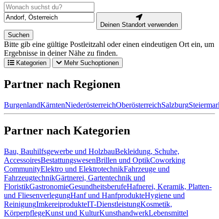
Deinen Standort verwenden
Suchen
Bitte gib eine gültige Postleitzahl oder einen eindeutigen Ort ein, um
Ergebnisse in deiner Nähe zu finden.
Kategorien
Mehr Suchoptionen
Partner nach Regionen
Burgenland
Kärnten
Niederösterreich
Oberösterreich
Salzburg
Steiermar
Partner nach Kategorien
Bau, Bauhilfsgewerbe und Holzbau
Bekleidung, Schuhe,
Accessoires
Bestattungswesen
Brillen und Optik
Coworking
Community
Elektro und Elektrotechnik
Fahrzeuge und
Fahrzeugtechnik
Gärtnerei, Gartentechnik und
Floristik
Gastronomie
Gesundheitsberufe
Hafnerei, Keramik, Platten-
und Fliesenverlegung
Hanf und Hanfprodukte
Hygiene und
Reinigung
Imkereiprodukte
IT-Dienstleistung
Kosmetik,
Körperpflege
Kunst und Kultur
Kunsthandwerk
Lebensmittel