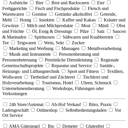
Aufstriche
Bier
Brot und Backwaren
Eier
Fertiggerichte
Fisch und Fischprodukte
Fleisch und
Wurstwaren
Gemüse
Getränke alkoholfrei
Getreide,
Mehl
Honig
Insekten
Kaffee und Kakau
Kräuter und
Gewürze
Milch und Milchprodukte
Most
Müsli
Obst
und Früchte
Öl, Essig & Dressings
Pilze
Salz
Saucen
& Marinaden
Spirituosen
Süßwaren und Knabbereien
Tee
Teigwaren
Wein, Sekt
Zucker
Marketing und Werbung
Massagen
Metallverarbeitung
Musik und Instrumente
Personenberatung und
Personenbetreuung
Persönliche Dienstleistung
Regionale
Gemeinschaftsprojekte
Reparatur und Service
Sanitär-,
Heizungs- und Lüftungstechnik
Sport und Fitness
Textilien,
Wollwaren
Tierbedarf und Züchterei
Tischlerei und
Holzverarbeitung
Tourismus, Hotel
Uhren, Schmuck
Unternehmensberatung
Workshops, Führungen oder
Verkostungen
24h Store/Automat
Ab-Hof Verkauf
Büro, Praxis
Ladengeschäft
Onlineshop
Selbstbedienungsladen
Vor
Ort Service
AMA Gütesiegel
Bio
Demeter
Glutenfrei