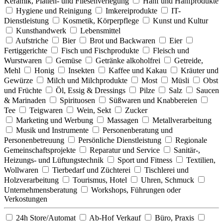
Keramik, Platten- und Fliesenverlegung
Hanf und Hanfprodukte
Hygiene und Reinigung
Imkereiprodukte
IT-
Dienstleistung
Kosmetik, Körperpflege
Kunst und Kultur
Kunsthandwerk
Lebensmittel
Aufstriche
Bier
Brot und Backwaren
Eier
Fertiggerichte
Fisch und Fischprodukte
Fleisch und
Wurstwaren
Gemüse
Getränke alkoholfrei
Getreide,
Mehl
Honig
Insekten
Kaffee und Kakau
Kräuter und
Gewürze
Milch und Milchprodukte
Most
Müsli
Obst
und Früchte
Öl, Essig & Dressings
Pilze
Salz
Saucen
& Marinaden
Spirituosen
Süßwaren und Knabbereien
Tee
Teigwaren
Wein, Sekt
Zucker
Marketing und Werbung
Massagen
Metallverarbeitung
Musik und Instrumente
Personenberatung und
Personenbetreuung
Persönliche Dienstleistung
Regionale
Gemeinschaftsprojekte
Reparatur und Service
Sanitär-,
Heizungs- und Lüftungstechnik
Sport und Fitness
Textilien,
Wollwaren
Tierbedarf und Züchterei
Tischlerei und
Holzverarbeitung
Tourismus, Hotel
Uhren, Schmuck
Unternehmensberatung
Workshops, Führungen oder
Verkostungen
24h Store/Automat
Ab-Hof Verkauf
Büro, Praxis