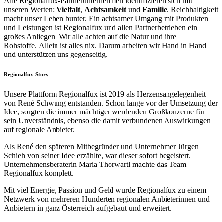
Alle Regionalfux-Partnerunternehmen identifizieren sich mit
unseren Werten:
Vielfalt
,
Achtsamkeit
und
Familie
. Reichhaltigkeit
macht unser Leben bunter. Ein achtsamer Umgang mit Produkten
und Leistungen ist Regionalfux und allen Partnerbetrieben ein
großes Anliegen. Wir alle achten auf die Natur und ihre
Rohstoffe. Allein ist alles nix. Darum arbeiten wir Hand in Hand
und unterstützen uns gegenseitig.
Regionalfux-Story
Unsere Plattform Regionalfux ist 2019 als Herzensangelegenheit
von René Schwung entstanden. Schon lange vor der Umsetzung der
Idee, sorgten die immer mächtiger werdenden Großkonzerne für
sein Unverständnis, ebenso die damit verbundenen Auswirkungen
auf regionale Anbieter.
Als René den späteren Mitbegründer und Unternehmer Jürgen
Schieh von seiner Idee erzählte, war dieser sofort begeistert.
Unternehmensberaterin Maria Thorwartl machte das Team
Regionalfux komplett.
Mit viel Energie, Passion und Geld wurde Regionalfux zu einem
Netzwerk von mehreren Hunderten regionalen Anbieterinnen und
Anbietern in ganz Österreich aufgebaut und erweitert.