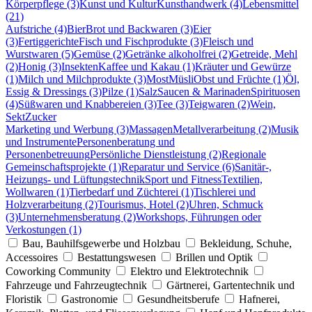
Körperpflege (3)
Kunst und Kultur
Kunsthandwerk (4)
Lebensmittel
(21)
Aufstriche (4)
Bier
Brot und Backwaren (3)
Eier
(3)
Fertiggerichte
Fisch und Fischprodukte (3)
Fleisch und
Wurstwaren (5)
Gemüse (2)
Getränke alkoholfrei (2)
Getreide, Mehl
(2)
Honig (3)
Insekten
Kaffee und Kakau (1)
Kräuter und Gewürze
(1)
Milch und Milchprodukte (3)
Most
Müsli
Obst und Früchte (1)
Öl,
Essig & Dressings (3)
Pilze (1)
Salz
Saucen & Marinaden
Spirituosen
(4)
Süßwaren und Knabbereien (3)
Tee (3)
Teigwaren (2)
Wein,
Sekt
Zucker
Marketing und Werbung (3)
Massagen
Metallverarbeitung (2)
Musik
und Instrumente
Personenberatung und
Personenbetreuung
Persönliche Dienstleistung (2)
Regionale
Gemeinschaftsprojekte (1)
Reparatur und Service (6)
Sanitär-,
Heizungs- und Lüftungstechnik
Sport und Fitness
Textilien,
Wollwaren (1)
Tierbedarf und Züchterei (1)
Tischlerei und
Holzverarbeitung (2)
Tourismus, Hotel (2)
Uhren, Schmuck
(3)
Unternehmensberatung (2)
Workshops, Führungen oder
Verkostungen (1)
Bau, Bauhilfsgewerbe und Holzbau
Bekleidung, Schuhe,
Accessoires
Bestattungswesen
Brillen und Optik
Coworking Community
Elektro und Elektrotechnik
Fahrzeuge und Fahrzeugtechnik
Gärtnerei, Gartentechnik und
Floristik
Gastronomie
Gesundheitsberufe
Hafnerei,