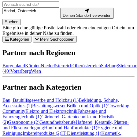
Deinen Standort verwenden
Suchen
Bitte gib eine gültige Postleitzahl oder einen eindeutigen Ort ein, um
Ergebnisse in deiner Nähe zu finden.
Kategorien
Mehr Suchoptionen
Partner nach Regionen
Burgenland
Kärnten
Niederösterreich
Oberösterreich
Salzburg
Steiermar
(40)
Vorarlberg
Wien
Partner nach Kategorien
Bau, Bauhilfsgewerbe und Holzbau (1)
Bekleidung, Schuhe,
Accessoires (2)
Bestattungswesen
Brillen und Optik (1)
Coworking
Community
Elektro und Elektrotechnik
Fahrzeuge und
Fahrzeugtechnik (1)
Gärtnerei, Gartentechnik und Floristik
(2)
Gastronomie (2)
Gesundheitsberufe
Hafnerei, Keramik, Platten-
und Fliesenverlegung
Hanf und Hanfprodukte (1)
Hygiene und
Reinigung
Imkereiprodukte (2)
IT-Dienstleistung (1)
Kosmetik,