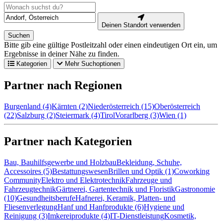
Deinen Standort verwenden
Suchen
Bitte gib eine gültige Postleitzahl oder einen eindeutigen Ort ein, um
Ergebnisse in deiner Nähe zu finden.
Kategorien
Mehr Suchoptionen
Partner nach Regionen
Burgenland (4)
Kärnten (2)
Niederösterreich (15)
Oberösterreich
(22)
Salzburg (2)
Steiermark (4)
Tirol
Vorarlberg (3)
Wien (1)
Partner nach Kategorien
Bau, Bauhilfsgewerbe und Holzbau
Bekleidung, Schuhe,
Accessoires (5)
Bestattungswesen
Brillen und Optik (1)
Coworking
Community
Elektro und Elektrotechnik
Fahrzeuge und
Fahrzeugtechnik
Gärtnerei, Gartentechnik und Floristik
Gastronomie
(10)
Gesundheitsberufe
Hafnerei, Keramik, Platten- und
Fliesenverlegung
Hanf und Hanfprodukte (6)
Hygiene und
Reinigung (3)
Imkereiprodukte (4)
IT-Dienstleistung
Kosmetik,