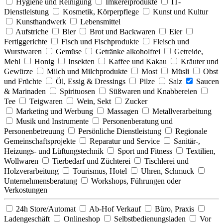
Hygiene und Reinigung
Imkereiprodukte
IT-
Dienstleistung
Kosmetik, Körperpflege
Kunst und Kultur
Kunsthandwerk
Lebensmittel
Aufstriche
Bier
Brot und Backwaren
Eier
Fertiggerichte
Fisch und Fischprodukte
Fleisch und
Wurstwaren
Gemüse
Getränke alkoholfrei
Getreide,
Mehl
Honig
Insekten
Kaffee und Kakau
Kräuter und
Gewürze
Milch und Milchprodukte
Most
Müsli
Obst
und Früchte
Öl, Essig & Dressings
Pilze
Salz
Saucen
& Marinaden
Spirituosen
Süßwaren und Knabbereien
Tee
Teigwaren
Wein, Sekt
Zucker
Marketing und Werbung
Massagen
Metallverarbeitung
Musik und Instrumente
Personenberatung und
Personenbetreuung
Persönliche Dienstleistung
Regionale
Gemeinschaftsprojekte
Reparatur und Service
Sanitär-,
Heizungs- und Lüftungstechnik
Sport und Fitness
Textilien,
Wollwaren
Tierbedarf und Züchterei
Tischlerei und
Holzverarbeitung
Tourismus, Hotel
Uhren, Schmuck
Unternehmensberatung
Workshops, Führungen oder
Verkostungen
24h Store/Automat
Ab-Hof Verkauf
Büro, Praxis
Ladengeschäft
Onlineshop
Selbstbedienungsladen
Vor