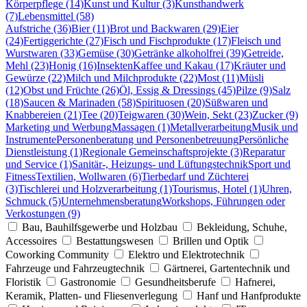
Körperpflege (14)
Kunst und Kultur (3)
Kunsthandwerk
(7)
Lebensmittel (58)
Aufstriche (36)
Bier (11)
Brot und Backwaren (29)
Eier
(24)
Fertiggerichte (27)
Fisch und Fischprodukte (17)
Fleisch und
Wurstwaren (33)
Gemüse (30)
Getränke alkoholfrei (39)
Getreide,
Mehl (23)
Honig (16)
Insekten
Kaffee und Kakau (17)
Kräuter und
Gewürze (22)
Milch und Milchprodukte (22)
Most (11)
Müsli
(12)
Obst und Früchte (26)
Öl, Essig & Dressings (45)
Pilze (9)
Salz
(18)
Saucen & Marinaden (58)
Spirituosen (20)
Süßwaren und
Knabbereien (21)
Tee (20)
Teigwaren (30)
Wein, Sekt (23)
Zucker (9)
Marketing und Werbung
Massagen (1)
Metallverarbeitung
Musik und
Instrumente
Personenberatung und Personenbetreuung
Persönliche
Dienstleistung (1)
Regionale Gemeinschaftsprojekte (3)
Reparatur
und Service (1)
Sanitär-, Heizungs- und Lüftungstechnik
Sport und
Fitness
Textilien, Wollwaren (6)
Tierbedarf und Züchterei
(3)
Tischlerei und Holzverarbeitung (1)
Tourismus, Hotel (1)
Uhren,
Schmuck (5)
Unternehmensberatung
Workshops, Führungen oder
Verkostungen (9)
Bau, Bauhilfsgewerbe und Holzbau
Bekleidung, Schuhe,
Accessoires
Bestattungswesen
Brillen und Optik
Coworking Community
Elektro und Elektrotechnik
Fahrzeuge und Fahrzeugtechnik
Gärtnerei, Gartentechnik und
Floristik
Gastronomie
Gesundheitsberufe
Hafnerei,
Keramik, Platten- und Fliesenverlegung
Hanf und Hanfprodukte