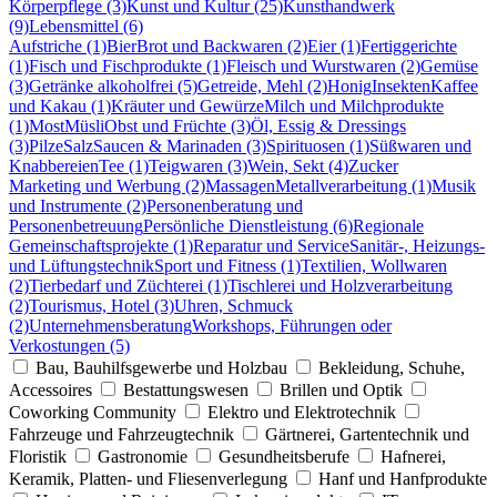
Körperpflege (3)
Kunst und Kultur (25)
Kunsthandwerk
(9)
Lebensmittel (6)
Aufstriche (1)
Bier
Brot und Backwaren (2)
Eier (1)
Fertiggerichte
(1)
Fisch und Fischprodukte (1)
Fleisch und Wurstwaren (2)
Gemüse
(3)
Getränke alkoholfrei (5)
Getreide, Mehl (2)
Honig
Insekten
Kaffee
und Kakau (1)
Kräuter und Gewürze
Milch und Milchprodukte
(1)
Most
Müsli
Obst und Früchte (3)
Öl, Essig & Dressings
(3)
Pilze
Salz
Saucen & Marinaden (3)
Spirituosen (1)
Süßwaren und
Knabbereien
Tee (1)
Teigwaren (3)
Wein, Sekt (4)
Zucker
Marketing und Werbung (2)
Massagen
Metallverarbeitung (1)
Musik
und Instrumente (2)
Personenberatung und
Personenbetreuung
Persönliche Dienstleistung (6)
Regionale
Gemeinschaftsprojekte (1)
Reparatur und Service
Sanitär-, Heizungs-
und Lüftungstechnik
Sport und Fitness (1)
Textilien, Wollwaren
(2)
Tierbedarf und Züchterei (1)
Tischlerei und Holzverarbeitung
(2)
Tourismus, Hotel (3)
Uhren, Schmuck
(2)
Unternehmensberatung
Workshops, Führungen oder
Verkostungen (5)
Bau, Bauhilfsgewerbe und Holzbau
Bekleidung, Schuhe,
Accessoires
Bestattungswesen
Brillen und Optik
Coworking Community
Elektro und Elektrotechnik
Fahrzeuge und Fahrzeugtechnik
Gärtnerei, Gartentechnik und
Floristik
Gastronomie
Gesundheitsberufe
Hafnerei,
Keramik, Platten- und Fliesenverlegung
Hanf und Hanfprodukte