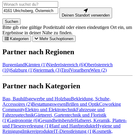
Deinen Standort verwenden
Suchen
Bitte gib eine gültige Postleitzahl oder einen eindeutigen Ort ein, um
Ergebnisse in deiner Nähe zu finden.
Kategorien
Mehr Suchoptionen
Partner nach Regionen
Burgenland
Kärnten (1)
Niederösterreich (6)
Oberösterreich
(10)
Salzburg (1)
Steiermark (3)
Tirol
Vorarlberg
Wien (2)
Partner nach Kategorien
Bau, Bauhilfsgewerbe und Holzbau
Bekleidung, Schuhe,
Accessoires (2)
Bestattungswesen
Brillen und Optik
Coworking
Community
Elektro und Elektrotechnik
Fahrzeuge und
Fahrzeugtechnik
Gärtnerei, Gartentechnik und Floristik
(1)
Gastronomie (6)
Gesundheitsberufe
Hafnerei, Keramik, Platten-
und Fliesenverlegung (1)
Hanf und Hanfprodukte
Hygiene und
Reinigung
Imkereiprodukte
IT-Dienstleistung (1)
Kosmetik,