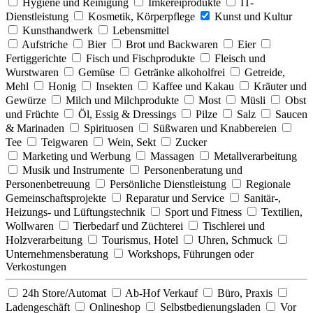
Hygiene und Reinigung
Imkereiprodukte
IT-
Dienstleistung
Kosmetik, Körperpflege
Kunst und Kultur
Kunsthandwerk
Lebensmittel
Aufstriche
Bier
Brot und Backwaren
Eier
Fertiggerichte
Fisch und Fischprodukte
Fleisch und
Wurstwaren
Gemüse
Getränke alkoholfrei
Getreide,
Mehl
Honig
Insekten
Kaffee und Kakau
Kräuter und
Gewürze
Milch und Milchprodukte
Most
Müsli
Obst
und Früchte
Öl, Essig & Dressings
Pilze
Salz
Saucen
& Marinaden
Spirituosen
Süßwaren und Knabbereien
Tee
Teigwaren
Wein, Sekt
Zucker
Marketing und Werbung
Massagen
Metallverarbeitung
Musik und Instrumente
Personenberatung und
Personenbetreuung
Persönliche Dienstleistung
Regionale
Gemeinschaftsprojekte
Reparatur und Service
Sanitär-,
Heizungs- und Lüftungstechnik
Sport und Fitness
Textilien,
Wollwaren
Tierbedarf und Züchterei
Tischlerei und
Holzverarbeitung
Tourismus, Hotel
Uhren, Schmuck
Unternehmensberatung
Workshops, Führungen oder
Verkostungen
24h Store/Automat
Ab-Hof Verkauf
Büro, Praxis
Ladengeschäft
Onlineshop
Selbstbedienungsladen
Vor