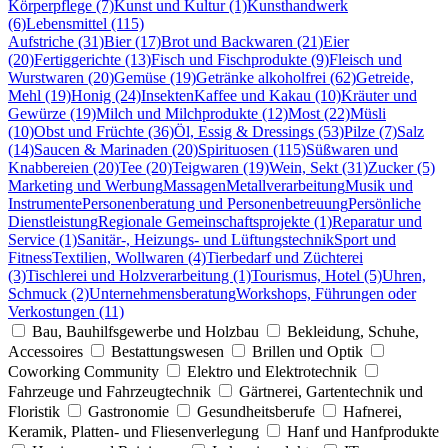
Körperpflege (7)
Kunst und Kultur (1)
Kunsthandwerk
(6)
Lebensmittel (115)
Aufstriche (31)
Bier (17)
Brot und Backwaren (21)
Eier
(20)
Fertiggerichte (13)
Fisch und Fischprodukte (9)
Fleisch und
Wurstwaren (20)
Gemüse (19)
Getränke alkoholfrei (62)
Getreide,
Mehl (19)
Honig (24)
Insekten
Kaffee und Kakau (10)
Kräuter und
Gewürze (19)
Milch und Milchprodukte (12)
Most (22)
Müsli
(10)
Obst und Früchte (36)
Öl, Essig & Dressings (53)
Pilze (7)
Salz
(14)
Saucen & Marinaden (20)
Spirituosen (115)
Süßwaren und
Knabbereien (20)
Tee (20)
Teigwaren (19)
Wein, Sekt (31)
Zucker (5)
Marketing und Werbung
Massagen
Metallverarbeitung
Musik und
Instrumente
Personenberatung und Personenbetreuung
Persönliche
Dienstleistung
Regionale Gemeinschaftsprojekte (1)
Reparatur und
Service (1)
Sanitär-, Heizungs- und Lüftungstechnik
Sport und
Fitness
Textilien, Wollwaren (4)
Tierbedarf und Züchterei
(3)
Tischlerei und Holzverarbeitung (1)
Tourismus, Hotel (5)
Uhren,
Schmuck (2)
Unternehmensberatung
Workshops, Führungen oder
Verkostungen (11)
Bau, Bauhilfsgewerbe und Holzbau
Bekleidung, Schuhe,
Accessoires
Bestattungswesen
Brillen und Optik
Coworking Community
Elektro und Elektrotechnik
Fahrzeuge und Fahrzeugtechnik
Gärtnerei, Gartentechnik und
Floristik
Gastronomie
Gesundheitsberufe
Hafnerei,
Keramik, Platten- und Fliesenverlegung
Hanf und Hanfprodukte