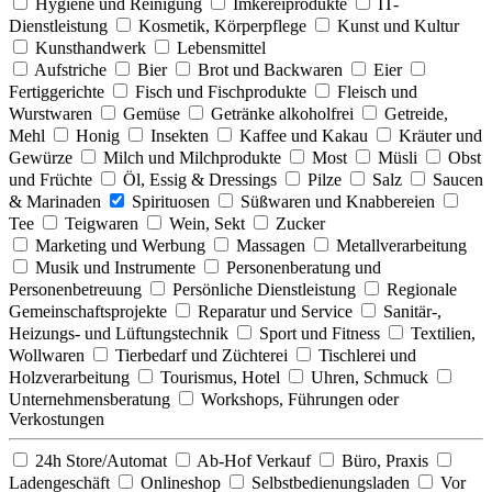
Hygiene und Reinigung
Imkereiprodukte
IT-
Dienstleistung
Kosmetik, Körperpflege
Kunst und Kultur
Kunsthandwerk
Lebensmittel
Aufstriche
Bier
Brot und Backwaren
Eier
Fertiggerichte
Fisch und Fischprodukte
Fleisch und
Wurstwaren
Gemüse
Getränke alkoholfrei
Getreide,
Mehl
Honig
Insekten
Kaffee und Kakau
Kräuter und
Gewürze
Milch und Milchprodukte
Most
Müsli
Obst
und Früchte
Öl, Essig & Dressings
Pilze
Salz
Saucen
& Marinaden
Spirituosen
Süßwaren und Knabbereien
Tee
Teigwaren
Wein, Sekt
Zucker
Marketing und Werbung
Massagen
Metallverarbeitung
Musik und Instrumente
Personenberatung und
Personenbetreuung
Persönliche Dienstleistung
Regionale
Gemeinschaftsprojekte
Reparatur und Service
Sanitär-,
Heizungs- und Lüftungstechnik
Sport und Fitness
Textilien,
Wollwaren
Tierbedarf und Züchterei
Tischlerei und
Holzverarbeitung
Tourismus, Hotel
Uhren, Schmuck
Unternehmensberatung
Workshops, Führungen oder
Verkostungen
24h Store/Automat
Ab-Hof Verkauf
Büro, Praxis
Ladengeschäft
Onlineshop
Selbstbedienungsladen
Vor