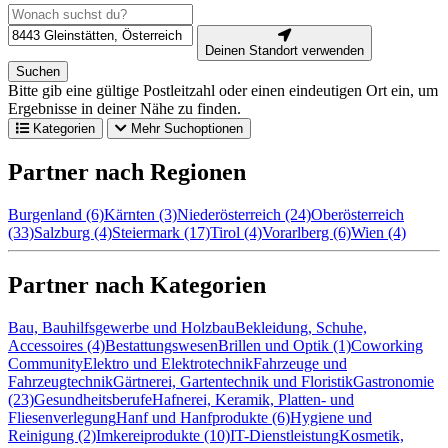
Deinen Standort verwenden
Suchen
Bitte gib eine gültige Postleitzahl oder einen eindeutigen Ort ein, um
Ergebnisse in deiner Nähe zu finden.
Kategorien
Mehr Suchoptionen
Partner nach Regionen
Burgenland (6)
Kärnten (3)
Niederösterreich (24)
Oberösterreich
(33)
Salzburg (4)
Steiermark (17)
Tirol (4)
Vorarlberg (6)
Wien (4)
Partner nach Kategorien
Bau, Bauhilfsgewerbe und Holzbau
Bekleidung, Schuhe,
Accessoires (4)
Bestattungswesen
Brillen und Optik (1)
Coworking
Community
Elektro und Elektrotechnik
Fahrzeuge und
Fahrzeugtechnik
Gärtnerei, Gartentechnik und Floristik
Gastronomie
(23)
Gesundheitsberufe
Hafnerei, Keramik, Platten- und
Fliesenverlegung
Hanf und Hanfprodukte (6)
Hygiene und
Reinigung (2)
Imkereiprodukte (10)
IT-Dienstleistung
Kosmetik,