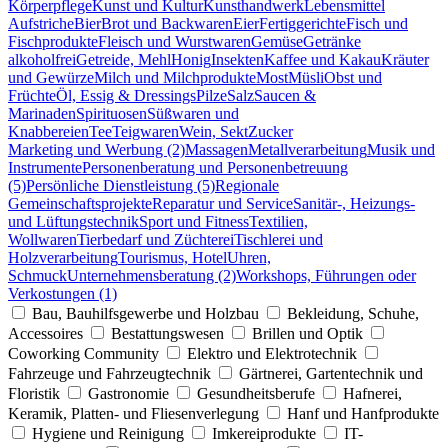
Körperpflege
Kunst und Kultur
Kunsthandwerk
Lebensmittel
Aufstriche
Bier
Brot und Backwaren
Eier
Fertiggerichte
Fisch und
Fischprodukte
Fleisch und Wurstwaren
Gemüse
Getränke
alkoholfrei
Getreide, Mehl
Honig
Insekten
Kaffee und Kakau
Kräuter
und Gewürze
Milch und Milchprodukte
Most
Müsli
Obst und
Früchte
Öl, Essig & Dressings
Pilze
Salz
Saucen &
Marinaden
Spirituosen
Süßwaren und
Knabbereien
Tee
Teigwaren
Wein, Sekt
Zucker
Marketing und Werbung (2)
Massagen
Metallverarbeitung
Musik und
Instrumente
Personenberatung und Personenbetreuung
(5)
Persönliche Dienstleistung (5)
Regionale
Gemeinschaftsprojekte
Reparatur und Service
Sanitär-, Heizungs-
und Lüftungstechnik
Sport und Fitness
Textilien,
Wollwaren
Tierbedarf und Züchterei
Tischlerei und
Holzverarbeitung
Tourismus, Hotel
Uhren,
Schmuck
Unternehmensberatung (2)
Workshops, Führungen oder
Verkostungen (1)
Bau, Bauhilfsgewerbe und Holzbau
Bekleidung, Schuhe,
Accessoires
Bestattungswesen
Brillen und Optik
Coworking Community
Elektro und Elektrotechnik
Fahrzeuge und Fahrzeugtechnik
Gärtnerei, Gartentechnik und
Floristik
Gastronomie
Gesundheitsberufe
Hafnerei,
Keramik, Platten- und Fliesenverlegung
Hanf und Hanfprodukte
Hygiene und Reinigung
Imkereiprodukte
IT-