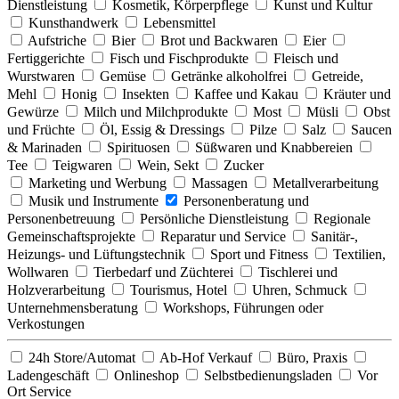
Dienstleistung
Kosmetik, Körperpflege
Kunst und Kultur
Kunsthandwerk
Lebensmittel
Aufstriche
Bier
Brot und Backwaren
Eier
Fertiggerichte
Fisch und Fischprodukte
Fleisch und
Wurstwaren
Gemüse
Getränke alkoholfrei
Getreide,
Mehl
Honig
Insekten
Kaffee und Kakau
Kräuter und
Gewürze
Milch und Milchprodukte
Most
Müsli
Obst
und Früchte
Öl, Essig & Dressings
Pilze
Salz
Saucen
& Marinaden
Spirituosen
Süßwaren und Knabbereien
Tee
Teigwaren
Wein, Sekt
Zucker
Marketing und Werbung
Massagen
Metallverarbeitung
Musik und Instrumente
Personenberatung und
Personenbetreuung
Persönliche Dienstleistung
Regionale
Gemeinschaftsprojekte
Reparatur und Service
Sanitär-,
Heizungs- und Lüftungstechnik
Sport und Fitness
Textilien,
Wollwaren
Tierbedarf und Züchterei
Tischlerei und
Holzverarbeitung
Tourismus, Hotel
Uhren, Schmuck
Unternehmensberatung
Workshops, Führungen oder
Verkostungen
24h Store/Automat
Ab-Hof Verkauf
Büro, Praxis
Ladengeschäft
Onlineshop
Selbstbedienungsladen
Vor
Ort Service