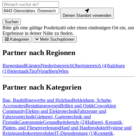
Deinen Standort verwenden
Suchen
Bitte gib eine gültige Postleitzahl oder einen eindeutigen Ort ein, um
Ergebnisse in deiner Nähe zu finden.
Kategorien
Mehr Suchoptionen
Partner nach Regionen
Burgenland
Kärnten
Niederösterreich
Oberösterreich (4)
Salzburg
(1)
Steiermark
Tirol
Vorarlberg
Wien
Partner nach Kategorien
Bau, Bauhilfsgewerbe und Holzbau
Bekleidung, Schuhe,
Accessoires
Bestattungswesen
Brillen und Optik
Coworking
Community
Elektro und Elektrotechnik
Fahrzeuge und
Fahrzeugtechnik
Gärtnerei, Gartentechnik und
Floristik
Gastronomie
Gesundheitsberufe (2)
Hafnerei, Keramik,
Platten- und Fliesenverlegung
Hanf und Hanfprodukte
Hygiene und
Reinigung
Imkereiprodukte
IT-Dienstleistung (1)
Kosmetik,