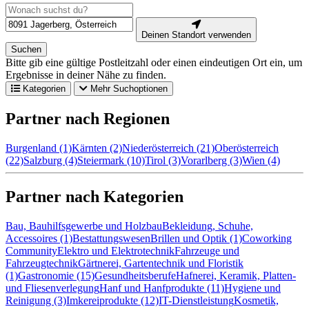
Deinen Standort verwenden
Suchen
Bitte gib eine gültige Postleitzahl oder einen eindeutigen Ort ein, um
Ergebnisse in deiner Nähe zu finden.
Kategorien
Mehr Suchoptionen
Partner nach Regionen
Burgenland (1)
Kärnten (2)
Niederösterreich (21)
Oberösterreich
(22)
Salzburg (4)
Steiermark (10)
Tirol (3)
Vorarlberg (3)
Wien (4)
Partner nach Kategorien
Bau, Bauhilfsgewerbe und Holzbau
Bekleidung, Schuhe,
Accessoires (1)
Bestattungswesen
Brillen und Optik (1)
Coworking
Community
Elektro und Elektrotechnik
Fahrzeuge und
Fahrzeugtechnik
Gärtnerei, Gartentechnik und Floristik
(1)
Gastronomie (15)
Gesundheitsberufe
Hafnerei, Keramik, Platten-
und Fliesenverlegung
Hanf und Hanfprodukte (11)
Hygiene und
Reinigung (3)
Imkereiprodukte (12)
IT-Dienstleistung
Kosmetik,