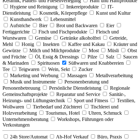
Keramik, Platten- und Fliesenverlegung
Hanf und Hanfprodukte
Hygiene und Reinigung
Imkereiprodukte
IT-
Dienstleistung
Kosmetik, Körperpflege
Kunst und Kultur
Kunsthandwerk
Lebensmittel
Aufstriche
Bier
Brot und Backwaren
Eier
Fertiggerichte
Fisch und Fischprodukte
Fleisch und
Wurstwaren
Gemüse
Getränke alkoholfrei
Getreide,
Mehl
Honig
Insekten
Kaffee und Kakau
Kräuter und
Gewürze
Milch und Milchprodukte
Most
Müsli
Obst
und Früchte
Öl, Essig & Dressings
Pilze
Salz
Saucen
& Marinaden
Spirituosen
Süßwaren und Knabbereien
Tee
Teigwaren
Wein, Sekt
Zucker
Marketing und Werbung
Massagen
Metallverarbeitung
Musik und Instrumente
Personenberatung und
Personenbetreuung
Persönliche Dienstleistung
Regionale
Gemeinschaftsprojekte
Reparatur und Service
Sanitär-,
Heizungs- und Lüftungstechnik
Sport und Fitness
Textilien,
Wollwaren
Tierbedarf und Züchterei
Tischlerei und
Holzverarbeitung
Tourismus, Hotel
Uhren, Schmuck
Unternehmensberatung
Workshops, Führungen oder
Verkostungen
24h Store/Automat
Ab-Hof Verkauf
Büro, Praxis