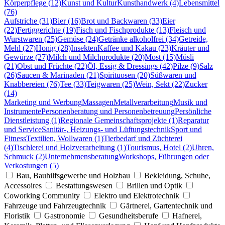
Körperpflege (12)
Kunst und Kultur
Kunsthandwerk (4)
Lebensmittel
(76)
Aufstriche (31)
Bier (16)
Brot und Backwaren (33)
Eier
(22)
Fertiggerichte (19)
Fisch und Fischprodukte (13)
Fleisch und
Wurstwaren (25)
Gemüse (24)
Getränke alkoholfrei (34)
Getreide,
Mehl (27)
Honig (28)
Insekten
Kaffee und Kakau (23)
Kräuter und
Gewürze (27)
Milch und Milchprodukte (20)
Most (15)
Müsli
(21)
Obst und Früchte (22)
Öl, Essig & Dressings (42)
Pilze (9)
Salz
(26)
Saucen & Marinaden (21)
Spirituosen (20)
Süßwaren und
Knabbereien (76)
Tee (33)
Teigwaren (25)
Wein, Sekt (22)
Zucker
(14)
Marketing und Werbung
Massagen
Metallverarbeitung
Musik und
Instrumente
Personenberatung und Personenbetreuung
Persönliche
Dienstleistung (1)
Regionale Gemeinschaftsprojekte (1)
Reparatur
und Service
Sanitär-, Heizungs- und Lüftungstechnik
Sport und
Fitness
Textilien, Wollwaren (1)
Tierbedarf und Züchterei
(4)
Tischlerei und Holzverarbeitung (1)
Tourismus, Hotel (2)
Uhren,
Schmuck (2)
Unternehmensberatung
Workshops, Führungen oder
Verkostungen (5)
Bau, Bauhilfsgewerbe und Holzbau
Bekleidung, Schuhe,
Accessoires
Bestattungswesen
Brillen und Optik
Coworking Community
Elektro und Elektrotechnik
Fahrzeuge und Fahrzeugtechnik
Gärtnerei, Gartentechnik und
Floristik
Gastronomie
Gesundheitsberufe
Hafnerei,